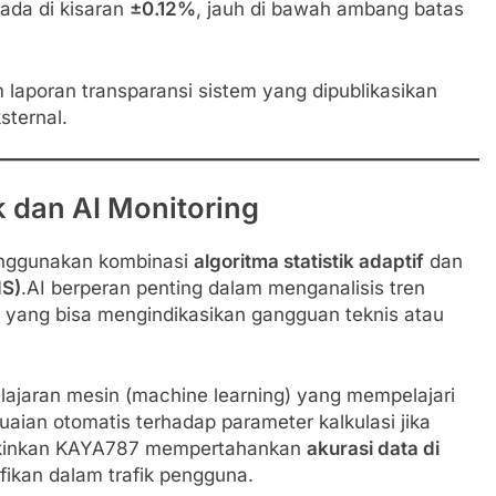
ada di kisaran
±0.12%
, jauh di bawah ambang batas
am laporan transparansi sistem yang dipublikasikan
sternal.
k dan AI Monitoring
enggunakan kombinasi
algoritma statistik adaptif
dan
MS)
.AI berperan penting dalam menganalisis tren
 yang bisa mengindikasikan gangguan teknis atau
lajaran mesin (machine learning) yang mempelajari
uaian otomatis terhadap parameter kalkulasi jika
ngkinkan KAYA787 mempertahankan
akurasi data di
fikan dalam trafik pengguna.