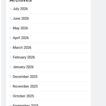
July 2026
June 2026
May 2026
April 2026
March 2026
February 2026
January 2026
December 2025
November 2025
October 2025
September 2025