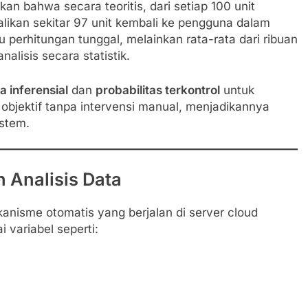
 bahwa secara teoritis, dari setiap 100 unit
alikan sekitar 97 unit kembali ke pengguna dalam
u perhitungan tunggal, melainkan rata-rata dari ribuan
alisis secara statistik.
ka inferensial
dan
probabilitas terkontrol
untuk
objektif tanpa intervensi manual, menjadikannya
istem.
 Analisis Data
nisme otomatis yang berjalan di server cloud
 variabel seperti: