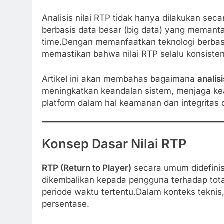
Analisis nilai RTP tidak hanya dilakukan seca
berbasis data besar (big data) yang memanta
time.Dengan memanfaatkan teknologi berbas
memastikan bahwa nilai RTP selalu konsisten
Artikel ini akan membahas bagaimana
analis
meningkatkan keandalan sistem, menjaga kea
platform dalam hal keamanan dan integritas di
Konsep Dasar Nilai RTP
RTP (Return to Player)
secara umum didefinisi
dikembalikan kepada pengguna terhadap total
periode waktu tertentu.Dalam konteks teknis,
persentase.