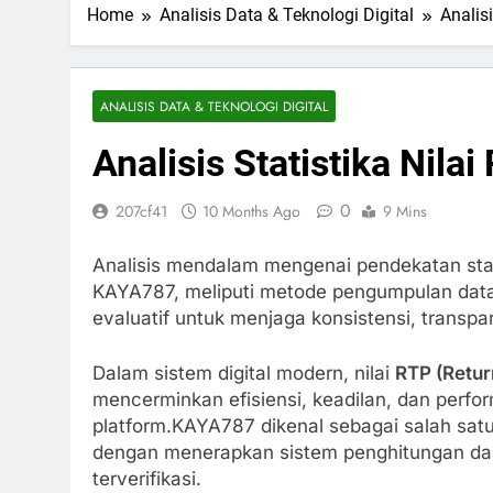
Home
Analisis Data & Teknologi Digital
Analis
ANALISIS DATA & TEKNOLOGI DIGITAL
Analisis Statistika Nil
0
207cf41
10 Months Ago
9 Mins
Analisis mendalam mengenai pendekatan stat
KAYA787, meliputi metode pengumpulan data,
evaluatif untuk menjaga konsistensi, transpar
Dalam sistem digital modern, nilai
RTP (Retur
mencerminkan efisiensi, keadilan, dan perfo
platform.KAYA787 dikenal sebagai salah sat
dengan menerapkan sistem penghitungan dan 
terverifikasi.