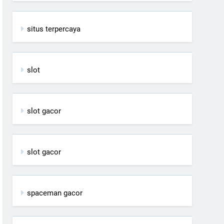
situs terpercaya
slot
slot gacor
slot gacor
spaceman gacor