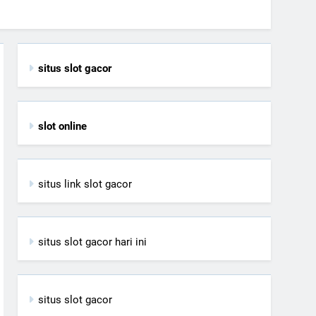
situs slot gacor
slot online
situs link slot gacor
situs slot gacor hari ini
situs slot gacor