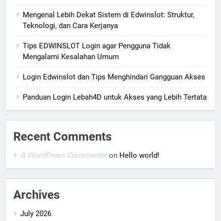
Mengenal Lebih Dekat Sistem di Edwinslot: Struktur,
Teknologi, dan Cara Kerjanya
Tips EDWINSLOT Login agar Pengguna Tidak
Mengalami Kesalahan Umum
Login Edwinslot dan Tips Menghindari Gangguan Akses
Panduan Login Lebah4D untuk Akses yang Lebih Tertata
Recent Comments
A WordPress Commenter
on
Hello world!
Archives
July 2026