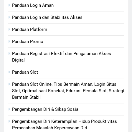
Panduan Login Aman
Panduan Login dan Stabilitas Akses
Panduan Platform
Panduan Promo
Panduan Registrasi Efektif dan Pengalaman Akses
Digital
Panduan Slot
Panduan Slot Online, Tips Bermain Aman, Login Situs
Slot, Optimalisasi Koneksi, Edukasi Pemula Slot, Strategi
Bermain Stabil
Pengembangan Diri & Sikap Sosial
Pengembangan Diri Keterampilan Hidup Produktivitas
Pemecahan Masalah Kepercayaan Diri