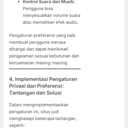
Kontrol Suara dan Musik:
Pengguna bisa
menyesuaikan volume suara
atau mematikan efek audio.
Pengaturan preferensi yang baik
membuat pengguna merasa
dihargai dan dapat menikmati
pengalaman sesuai kebutuhan dan
kenyamanan masing-masing.
4. Implementasi Pengaturan
Privasi dan Preferensi:
Tantangan dan Solusi
Dalam mengimplementasikan
pengaturan ini, situs judi
menghadapi beberapa tantangan,
seperti: