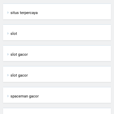
situs terpercaya
slot
slot gacor
slot gacor
spaceman gacor