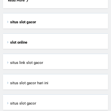
Read More
situs slot gacor
slot online
situs link slot gacor
situs slot gacor hari ini
situs slot gacor