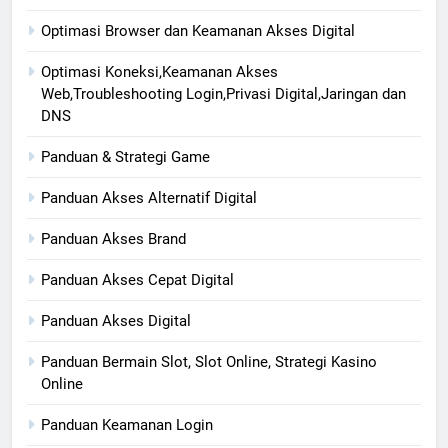
Optimasi Browser dan Keamanan Akses Digital
Optimasi Koneksi,Keamanan Akses
Web,Troubleshooting Login,Privasi Digital,Jaringan dan
DNS
Panduan & Strategi Game
Panduan Akses Alternatif Digital
Panduan Akses Brand
Panduan Akses Cepat Digital
Panduan Akses Digital
Panduan Bermain Slot, Slot Online, Strategi Kasino
Online
Panduan Keamanan Login