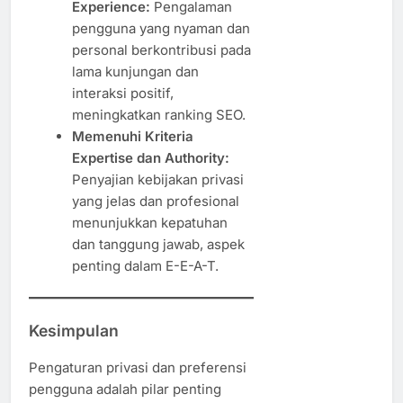
Experience:
Pengalaman
pengguna yang nyaman dan
personal berkontribusi pada
lama kunjungan dan
interaksi positif,
meningkatkan ranking SEO.
Memenuhi Kriteria
Expertise dan Authority:
Penyajian kebijakan privasi
yang jelas dan profesional
menunjukkan kepatuhan
dan tanggung jawab, aspek
penting dalam E-E-A-T.
Kesimpulan
Pengaturan privasi dan preferensi
pengguna adalah pilar penting