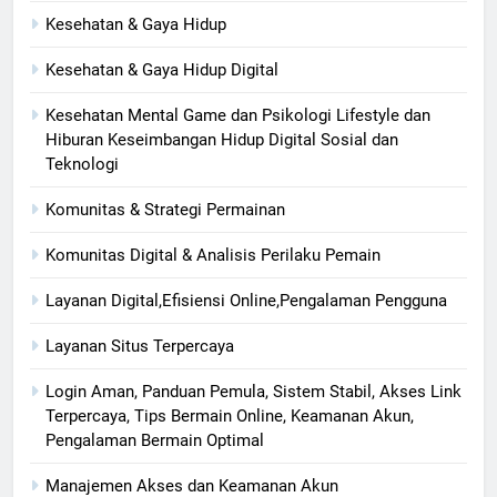
Kesehatan & Gaya Hidup
Kesehatan & Gaya Hidup Digital
Kesehatan Mental Game dan Psikologi Lifestyle dan
Hiburan Keseimbangan Hidup Digital Sosial dan
Teknologi
Komunitas & Strategi Permainan
Komunitas Digital & Analisis Perilaku Pemain
Layanan Digital,Efisiensi Online,Pengalaman Pengguna
Layanan Situs Terpercaya
Login Aman, Panduan Pemula, Sistem Stabil, Akses Link
Terpercaya, Tips Bermain Online, Keamanan Akun,
Pengalaman Bermain Optimal
Manajemen Akses dan Keamanan Akun