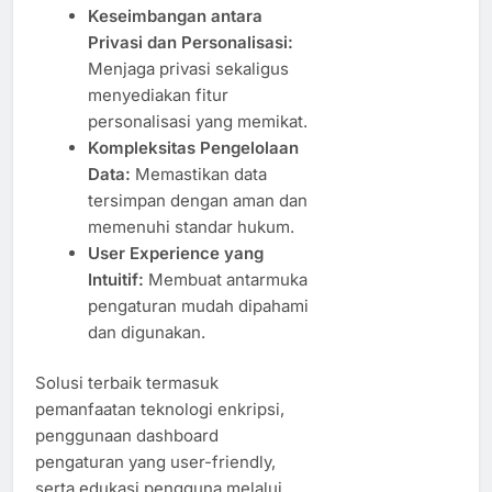
Keseimbangan antara
Privasi dan Personalisasi:
Menjaga privasi sekaligus
menyediakan fitur
personalisasi yang memikat.
Kompleksitas Pengelolaan
Data:
Memastikan data
tersimpan dengan aman dan
memenuhi standar hukum.
User Experience yang
Intuitif:
Membuat antarmuka
pengaturan mudah dipahami
dan digunakan.
Solusi terbaik termasuk
pemanfaatan teknologi enkripsi,
penggunaan dashboard
pengaturan yang user-friendly,
serta edukasi pengguna melalui