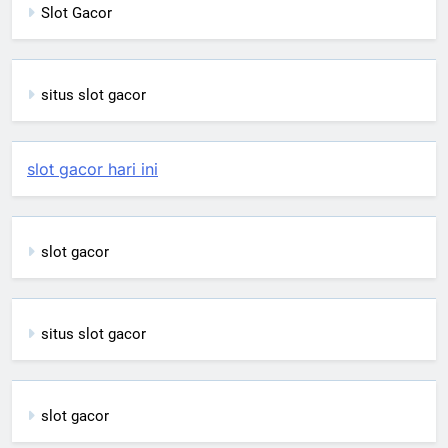
Slot Gacor
situs slot gacor
slot gacor hari ini
slot gacor
situs slot gacor
slot gacor