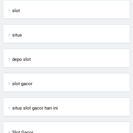
slot
situs
depo slot
slot gacor
situs slot gacor hari ini
Slot Gacor