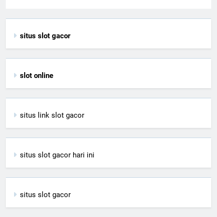
situs slot gacor
slot online
situs link slot gacor
situs slot gacor hari ini
situs slot gacor