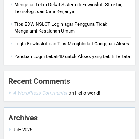
Mengenal Lebih Dekat Sistem di Edwinslot: Struktur,
Teknologi, dan Cara Kerjanya
Tips EDWINSLOT Login agar Pengguna Tidak
Mengalami Kesalahan Umum
Login Edwinslot dan Tips Menghindari Gangguan Akses
Panduan Login Lebah4D untuk Akses yang Lebih Tertata
Recent Comments
A WordPress Commenter
on
Hello world!
Archives
July 2026