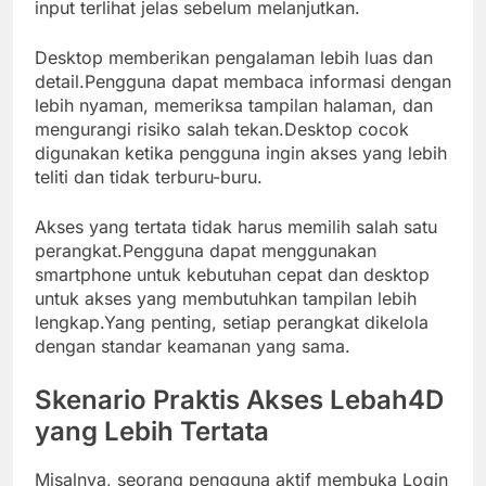
input terlihat jelas sebelum melanjutkan.
Desktop memberikan pengalaman lebih luas dan
detail.Pengguna dapat membaca informasi dengan
lebih nyaman, memeriksa tampilan halaman, dan
mengurangi risiko salah tekan.Desktop cocok
digunakan ketika pengguna ingin akses yang lebih
teliti dan tidak terburu-buru.
Akses yang tertata tidak harus memilih salah satu
perangkat.Pengguna dapat menggunakan
smartphone untuk kebutuhan cepat dan desktop
untuk akses yang membutuhkan tampilan lebih
lengkap.Yang penting, setiap perangkat dikelola
dengan standar keamanan yang sama.
Skenario Praktis Akses Lebah4D
yang Lebih Tertata
Misalnya, seorang pengguna aktif membuka Login