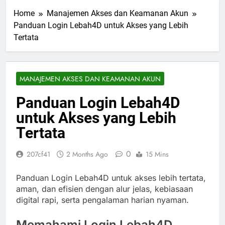
Home
Manajemen Akses dan Keamanan Akun
Panduan Login Lebah4D untuk Akses yang Lebih
Tertata
MANAJEMEN AKSES DAN KEAMANAN AKUN
Panduan Login Lebah4D
untuk Akses yang Lebih
Tertata
0
207cf41
2 Months Ago
15 Mins
Panduan Login Lebah4D untuk akses lebih tertata,
aman, dan efisien dengan alur jelas, kebiasaan
digital rapi, serta pengalaman harian nyaman.
Memahami Login Lebah4D