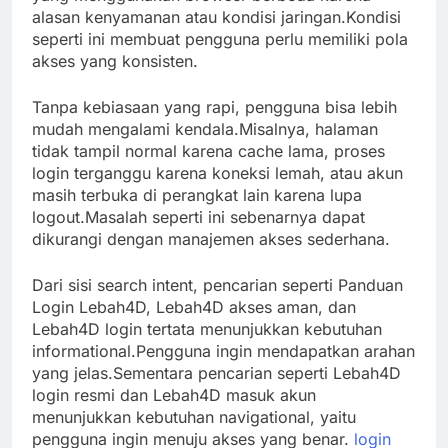
alasan kenyamanan atau kondisi jaringan.Kondisi
seperti ini membuat pengguna perlu memiliki pola
akses yang konsisten.
Tanpa kebiasaan yang rapi, pengguna bisa lebih
mudah mengalami kendala.Misalnya, halaman
tidak tampil normal karena cache lama, proses
login terganggu karena koneksi lemah, atau akun
masih terbuka di perangkat lain karena lupa
logout.Masalah seperti ini sebenarnya dapat
dikurangi dengan manajemen akses sederhana.
Dari sisi search intent, pencarian seperti Panduan
Login Lebah4D, Lebah4D akses aman, dan
Lebah4D login tertata menunjukkan kebutuhan
informational.Pengguna ingin mendapatkan arahan
yang jelas.Sementara pencarian seperti Lebah4D
login resmi dan Lebah4D masuk akun
menunjukkan kebutuhan navigational, yaitu
pengguna ingin menuju akses yang benar.
login