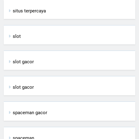
situs terpercaya
slot
slot gacor
slot gacor
spaceman gacor
spaceman