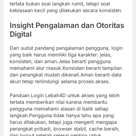
tertata bukan soal langkah rumit, tetapi soal
kebiasaan kecil yang dilakukan secara konsisten.
Insight Pengalaman dan Otoritas
Digital
Dari sudut pandang pengalaman pengguna, login
yang baik harus memiliki tiga karakter: jelas,
konsisten, dan aman.Jelas berarti pengguna
memahami alur masuk.Konsisten berarti tampilan
dan perangkat mudah dikenali.Aman berarti data
akun tetap terlindungi selama proses akses.
Panduan Login Lebah4D untuk akses yang lebih
tertata memberikan nilai karena membantu
pengguna memahami alasan di balik setiap
langkah.Pengguna tidak hanya tahu apa yang
harus dilakukan, tetapi juga mengerti mengapa
perangkat pribadi, browser stabil, cache bersih,
dan logout setelah selesai penting untuk