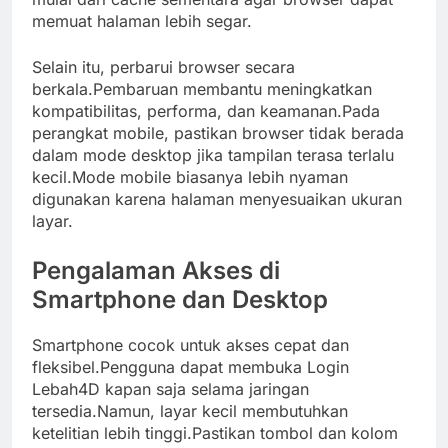
memuat halaman lebih segar.
Selain itu, perbarui browser secara
berkala.Pembaruan membantu meningkatkan
kompatibilitas, performa, dan keamanan.Pada
perangkat mobile, pastikan browser tidak berada
dalam mode desktop jika tampilan terasa terlalu
kecil.Mode mobile biasanya lebih nyaman
digunakan karena halaman menyesuaikan ukuran
layar.
Pengalaman Akses di
Smartphone dan Desktop
Smartphone cocok untuk akses cepat dan
fleksibel.Pengguna dapat membuka Login
Lebah4D kapan saja selama jaringan
tersedia.Namun, layar kecil membutuhkan
ketelitian lebih tinggi.Pastikan tombol dan kolom