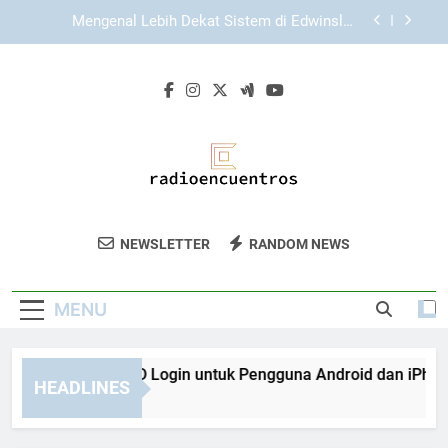
Skip
Tips EDWINSLOT Login agar Pengguna Tidak
to
Mengalami Kesalahan Umum
content
Login Edwinslot dan Tips Menghindari Gangguan
Akses
Panduan TIARA4D Login untuk Pengguna Android
dan iPhone
Mengenal Lebih Dekat Sistem di Edwinslot:
Struktur, Teknologi, dan Cara Kerjanya
Tips EDWINSLOT Login agar Pengguna Tidak
Mengalami Kesalahan Umum
Radio
Dengarkan Musik Dan Acara Menarik Di
Login Edwinslot dan Tips Menghindari Gangguan
NEWSLETTER
RANDOM NEWS
Encuentros
Akses
Radio Encuentros. Stasiun Radio Untuk
Hiburan Sepanjang Hari.
MENU
nduan TIARA4D Login untuk Pengguna Android dan iPhone
HEADLINES
Weeks Ago