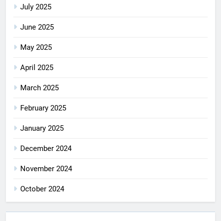
July 2025
June 2025
May 2025
April 2025
March 2025
February 2025
January 2025
December 2024
November 2024
October 2024