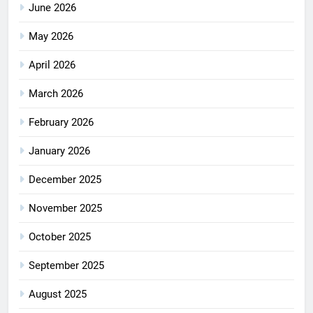
June 2026
May 2026
April 2026
March 2026
February 2026
January 2026
December 2025
November 2025
October 2025
September 2025
August 2025