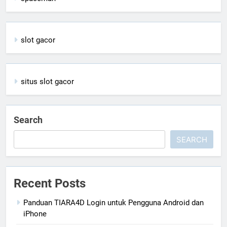
slot gacor
situs slot gacor
Search
SEARCH
Recent Posts
Panduan TIARA4D Login untuk Pengguna Android dan
iPhone