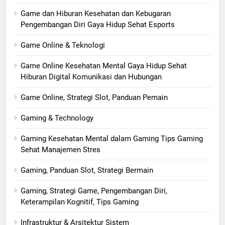
Game dan Hiburan Kesehatan dan Kebugaran
Pengembangan Diri Gaya Hidup Sehat Esports
Game Online & Teknologi
Game Online Kesehatan Mental Gaya Hidup Sehat
Hiburan Digital Komunikasi dan Hubungan
Game Online, Strategi Slot, Panduan Pemain
Gaming & Technology
Gaming Kesehatan Mental dalam Gaming Tips Gaming
Sehat Manajemen Stres
Gaming, Panduan Slot, Strategi Bermain
Gaming, Strategi Game, Pengembangan Diri,
Keterampilan Kognitif, Tips Gaming
Infrastruktur & Arsitektur Sistem