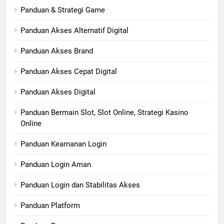
Panduan & Strategi Game
Panduan Akses Alternatif Digital
Panduan Akses Brand
Panduan Akses Cepat Digital
Panduan Akses Digital
Panduan Bermain Slot, Slot Online, Strategi Kasino
Online
Panduan Keamanan Login
Panduan Login Aman
Panduan Login dan Stabilitas Akses
Panduan Platform