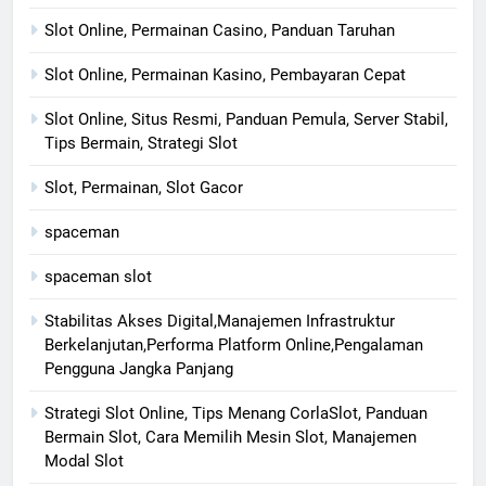
Slot Online, Permainan Casino, Panduan Taruhan
Slot Online, Permainan Kasino, Pembayaran Cepat
Slot Online, Situs Resmi, Panduan Pemula, Server Stabil,
Tips Bermain, Strategi Slot
Slot, Permainan, Slot Gacor
spaceman
spaceman slot
Stabilitas Akses Digital,Manajemen Infrastruktur
Berkelanjutan,Performa Platform Online,Pengalaman
Pengguna Jangka Panjang
Strategi Slot Online, Tips Menang CorlaSlot, Panduan
Bermain Slot, Cara Memilih Mesin Slot, Manajemen
Modal Slot