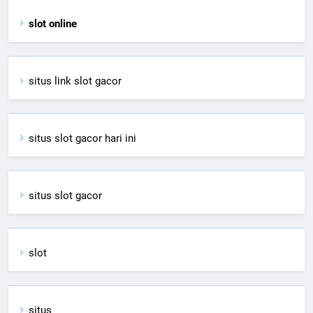
slot online
situs link slot gacor
situs slot gacor hari ini
situs slot gacor
slot
situs