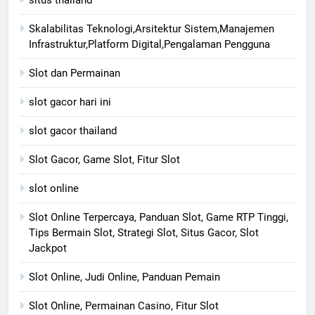
situs thailand
Skalabilitas Teknologi,Arsitektur Sistem,Manajemen
Infrastruktur,Platform Digital,Pengalaman Pengguna
Slot dan Permainan
slot gacor hari ini
slot gacor thailand
Slot Gacor, Game Slot, Fitur Slot
slot online
Slot Online Terpercaya, Panduan Slot, Game RTP Tinggi,
Tips Bermain Slot, Strategi Slot, Situs Gacor, Slot
Jackpot
Slot Online, Judi Online, Panduan Pemain
Slot Online, Permainan Casino, Fitur Slot