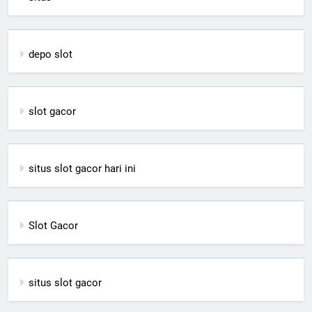
depo slot
slot gacor
situs slot gacor hari ini
Slot Gacor
situs slot gacor