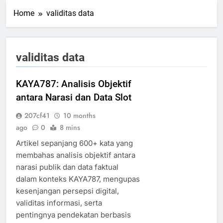
Home
validitas data
validitas data
KAYA787: Analisis Objektif
antara Narasi dan Data Slot
207cf41
10 months
ago
0
8 mins
Artikel sepanjang 600+ kata yang
membahas analisis objektif antara
narasi publik dan data faktual
dalam konteks KAYA787, mengupas
kesenjangan persepsi digital,
validitas informasi, serta
pentingnya pendekatan berbasis