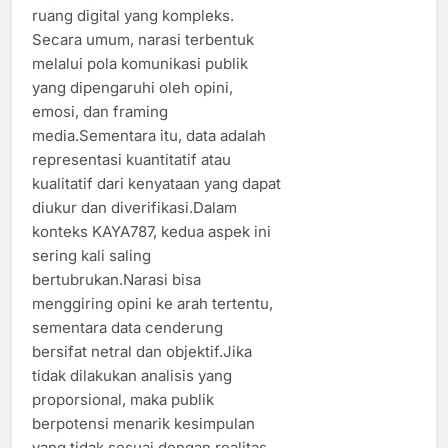
ruang digital yang kompleks.
Secara umum, narasi terbentuk
melalui pola komunikasi publik
yang dipengaruhi oleh opini,
emosi, dan framing
media.Sementara itu, data adalah
representasi kuantitatif atau
kualitatif dari kenyataan yang dapat
diukur dan diverifikasi.Dalam
konteks KAYA787, kedua aspek ini
sering kali saling
bertubrukan.Narasi bisa
menggiring opini ke arah tertentu,
sementara data cenderung
bersifat netral dan objektif.Jika
tidak dilakukan analisis yang
proporsional, maka publik
berpotensi menarik kesimpulan
yang tidak sesuai dengan realitas