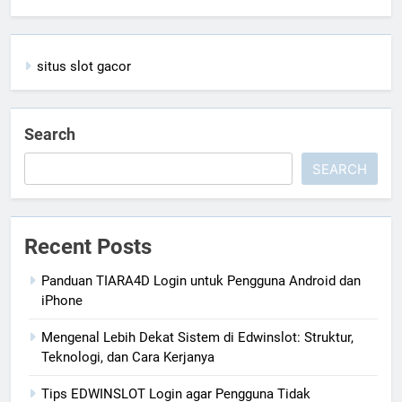
situs slot gacor
Search
SEARCH
Recent Posts
Panduan TIARA4D Login untuk Pengguna Android dan
iPhone
Mengenal Lebih Dekat Sistem di Edwinslot: Struktur,
Teknologi, dan Cara Kerjanya
Tips EDWINSLOT Login agar Pengguna Tidak