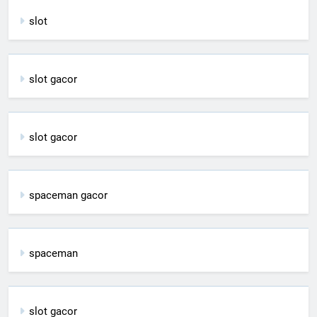
slot
slot gacor
slot gacor
spaceman gacor
spaceman
slot gacor