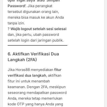
opsi ‘Ingat Saya’ atau ‘Simpan
Password’.
Jika perangkat
tersebut digunakan orang lain,
mereka bisa masuk ke akun Anda
tanpa izin.
?
Wajib logout setelah sesi selesai
dan, jika perlu, ubah password
setelah login dari jaringan publik.
6. Aktifkan Verifikasi Dua
Langkah (2FA)
Jika Horas88 menyediakan
fitur
verifikasi dua langkah
, aktifkan
fitur ini untuk menambah
keamanan. Dengan 2FA, meskipun
seseorang mendapatkan password
Anda, mereka tetap memerlukan
kode OTP yang hanya Anda yang