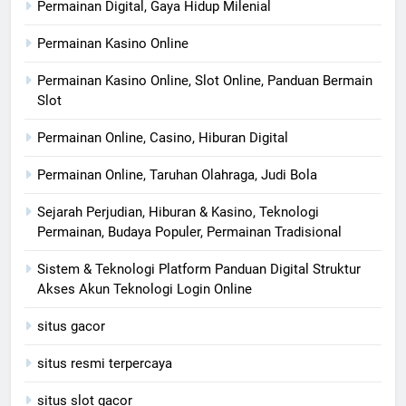
Permainan Digital, Gaya Hidup Milenial
Permainan Kasino Online
Permainan Kasino Online, Slot Online, Panduan Bermain
Slot
Permainan Online, Casino, Hiburan Digital
Permainan Online, Taruhan Olahraga, Judi Bola
Sejarah Perjudian, Hiburan & Kasino, Teknologi
Permainan, Budaya Populer, Permainan Tradisional
Sistem & Teknologi Platform Panduan Digital Struktur
Akses Akun Teknologi Login Online
situs gacor
situs resmi terpercaya
situs slot gacor