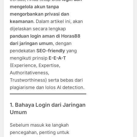
mengelola akun tanpa
mengorbankan privasi dan
keamanan
. Dalam artikel ini, akan
dijelaskan secara lengkap
panduan login aman di Horas88
dari jaringan umum
, dengan
pendekatan
SEO-friendly
yang
mengikuti prinsip
E-E-A-T
(Experience, Expertise,
Authoritativeness,
Trustworthiness) serta bebas dari
plagiarisme dan lolos AI detection.
1. Bahaya Login dari Jaringan
Umum
Sebelum masuk ke langkah
pencegahan, penting untuk