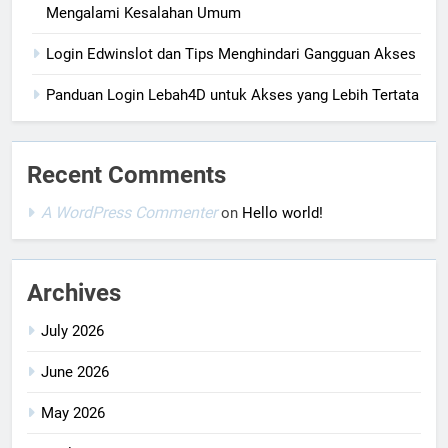
Mengalami Kesalahan Umum
Login Edwinslot dan Tips Menghindari Gangguan Akses
Panduan Login Lebah4D untuk Akses yang Lebih Tertata
Recent Comments
A WordPress Commenter
on
Hello world!
Archives
July 2026
June 2026
May 2026