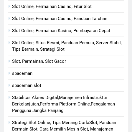
Slot Online, Permainan Casino, Fitur Slot
Slot Online, Permainan Casino, Panduan Taruhan
Slot Online, Permainan Kasino, Pembayaran Cepat
Slot Online, Situs Resmi, Panduan Pemula, Server Stabil,
Tips Bermain, Strategi Slot
Slot, Permainan, Slot Gacor
spaceman
spaceman slot
Stabilitas Akses Digital,Manajemen Infrastruktur
Berkelanjutan,Performa Platform Online,Pengalaman
Pengguna Jangka Panjang
Strategi Slot Online, Tips Menang CorlaSlot, Panduan
Bermain Slot, Cara Memilih Mesin Slot, Manajemen