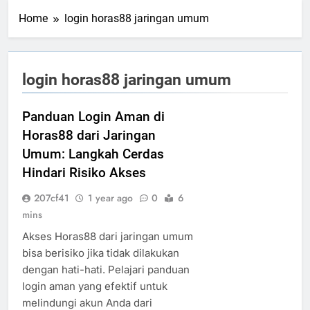
Home
login horas88 jaringan umum
login horas88 jaringan umum
Panduan Login Aman di
Horas88 dari Jaringan
Umum: Langkah Cerdas
Hindari Risiko Akses
207cf41
1 year ago
0
6
mins
Akses Horas88 dari jaringan umum
bisa berisiko jika tidak dilakukan
dengan hati-hati. Pelajari panduan
login aman yang efektif untuk
melindungi akun Anda dari