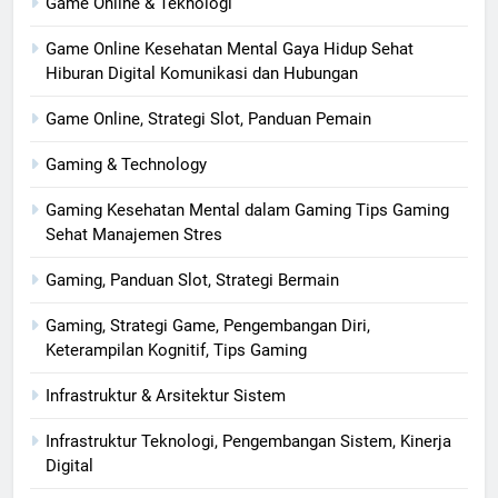
Game Online & Teknologi
Game Online Kesehatan Mental Gaya Hidup Sehat
Hiburan Digital Komunikasi dan Hubungan
Game Online, Strategi Slot, Panduan Pemain
Gaming & Technology
Gaming Kesehatan Mental dalam Gaming Tips Gaming
Sehat Manajemen Stres
Gaming, Panduan Slot, Strategi Bermain
Gaming, Strategi Game, Pengembangan Diri,
Keterampilan Kognitif, Tips Gaming
Infrastruktur & Arsitektur Sistem
Infrastruktur Teknologi, Pengembangan Sistem, Kinerja
Digital