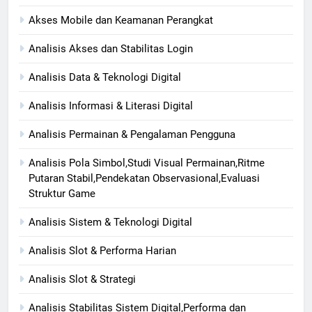
Akses Mobile dan Keamanan Perangkat
Analisis Akses dan Stabilitas Login
Analisis Data & Teknologi Digital
Analisis Informasi & Literasi Digital
Analisis Permainan & Pengalaman Pengguna
Analisis Pola Simbol,Studi Visual Permainan,Ritme
Putaran Stabil,Pendekatan Observasional,Evaluasi
Struktur Game
Analisis Sistem & Teknologi Digital
Analisis Slot & Performa Harian
Analisis Slot & Strategi
Analisis Stabilitas Sistem Digital,Performa dan