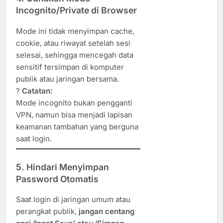
Incognito/Private di Browser
Mode ini tidak menyimpan cache,
cookie, atau riwayat setelah sesi
selesai, sehingga mencegah data
sensitif tersimpan di komputer
publik atau jaringan bersama.
?
Catatan:
Mode incognito bukan pengganti
VPN, namun bisa menjadi lapisan
keamanan tambahan yang berguna
saat login.
5. Hindari Menyimpan
Password Otomatis
Saat login di jaringan umum atau
perangkat publik,
jangan centang