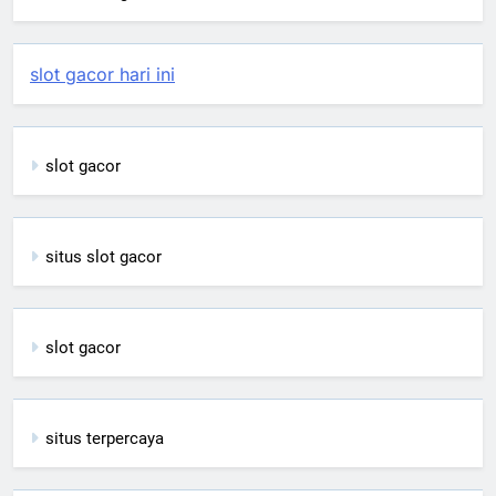
slot gacor hari ini
slot gacor
situs slot gacor
slot gacor
situs terpercaya