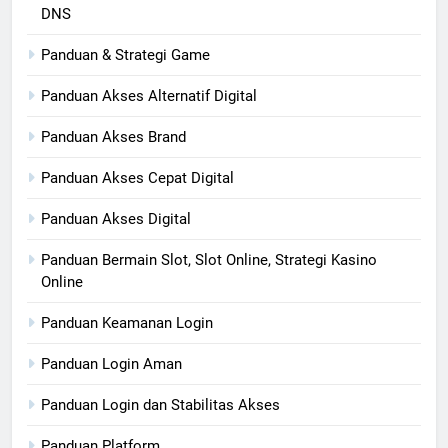
DNS
Panduan & Strategi Game
Panduan Akses Alternatif Digital
Panduan Akses Brand
Panduan Akses Cepat Digital
Panduan Akses Digital
Panduan Bermain Slot, Slot Online, Strategi Kasino
Online
Panduan Keamanan Login
Panduan Login Aman
Panduan Login dan Stabilitas Akses
Panduan Platform