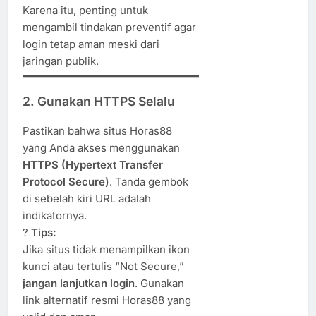
Karena itu, penting untuk
mengambil tindakan preventif agar
login tetap aman meski dari
jaringan publik.
2. Gunakan HTTPS Selalu
Pastikan bahwa situs Horas88
yang Anda akses menggunakan
HTTPS (Hypertext Transfer
Protocol Secure)
. Tanda gembok
di sebelah kiri URL adalah
indikatornya.
?
Tips:
Jika situs tidak menampilkan ikon
kunci atau tertulis “Not Secure,”
jangan lanjutkan login
. Gunakan
link alternatif resmi Horas88 yang