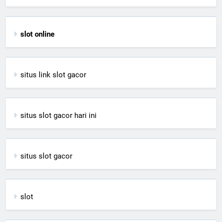
slot online
situs link slot gacor
situs slot gacor hari ini
situs slot gacor
slot