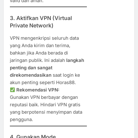
valid dan aman.
3. Aktifkan VPN (Virtual
Private Network)
VPN mengenkripsi seluruh data
yang Anda kirim dan terima,
bahkan jika Anda berada di
jaringan publik. Ini adalah
langkah
penting dan sangat
direkomendasikan
saat login ke
akun penting seperti Horas88.
Rekomendasi VPN:
Gunakan VPN berbayar dengan
reputasi baik. Hindari VPN gratis
yang berpotensi menyimpan data
pengguna.
4. Gunakan Mode