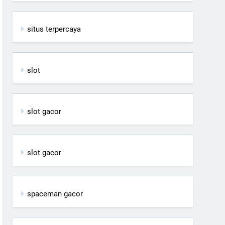
situs terpercaya
slot
slot gacor
slot gacor
spaceman gacor