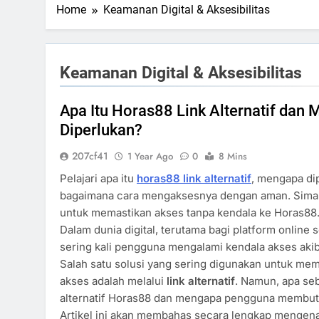
Home
Keamanan Digital & Aksesibilitas
Keamanan Digital & Aksesibilitas
Apa Itu Horas88 Link Alternatif dan
Diperlukan?
207cf41
1 Year Ago
0
8 Mins
Pelajari apa itu
horas88 link alternatif
, mengapa di
bagaimana cara mengaksesnya dengan aman. Sima
untuk memastikan akses tanpa kendala ke Horas88
Dalam dunia digital, terutama bagi platform online 
sering kali pengguna mengalami kendala akses akiba
Salah satu solusi yang sering digunakan untuk me
akses adalah melalui
link alternatif
. Namun, apa se
alternatif Horas88 dan mengapa pengguna membu
Artikel ini akan membahas secara lengkap mengena