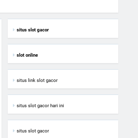
situs slot gacor
slot online
situs link slot gacor
situs slot gacor hari ini
situs slot gacor