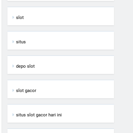
slot
situs
depo slot
slot gacor
situs slot gacor hari ini