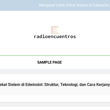
Mengenal Lebih Dekat Sistem di Edwinslot: 
Tips EDWINSLOT Login agar Pengg
Login Edwinslot
Panduan TIARA4D Logi
io Encuentros
Mengenal Lebih Dekat Sistem di Edwinslot: 
 Musik Dan Acara Menarik Di Radio Encuentros. Stasiun Radio 
Tips EDWINSLOT Login agar Pengg
SAMPLE PAGE
Login Edwinslot
 Edwinslot: Struktur, Teknologi, dan Cara Kerjanya
Tip
1 Mo