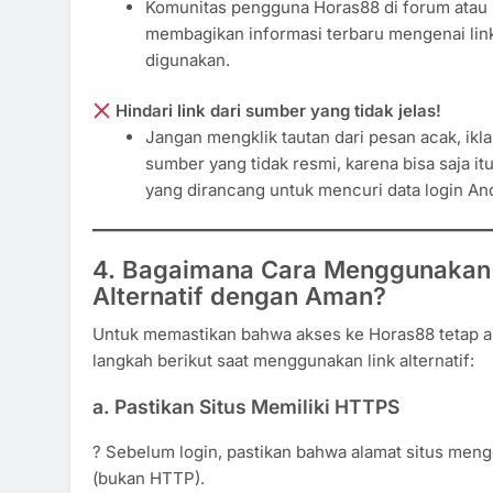
Komunitas pengguna Horas88 di forum atau m
membagikan informasi terbaru mengenai link
digunakan.
Hindari link dari sumber yang tidak jelas!
Jangan mengklik tautan dari pesan acak, ikl
sumber yang tidak resmi, karena bisa saja itu
yang dirancang untuk mencuri data login An
4. Bagaimana Cara Menggunakan 
Alternatif dengan Aman?
Untuk memastikan bahwa akses ke Horas88 tetap a
langkah berikut saat menggunakan link alternatif:
a. Pastikan Situs Memiliki HTTPS
? Sebelum login, pastikan bahwa alamat situs me
(bukan HTTP).