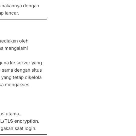
ggunakannya dengan
p lancar.
sediakan oleh
una mengalami
guna ke server yang
ng sama dengan situs
 yang tetap dikelola
isa mengakses
tus utama.
L/TLS encryption
.
akan saat login.