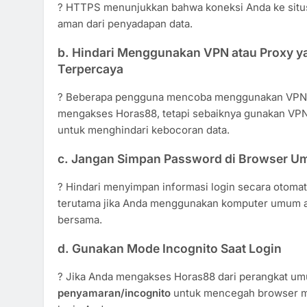
? HTTPS menunjukkan bahwa koneksi Anda ke situs 
aman dari penyadapan data.
b. Hindari Menggunakan VPN atau Proxy y
Terpercaya
? Beberapa pengguna mencoba menggunakan VPN 
mengakses Horas88, tetapi sebaiknya gunakan VPN
untuk menghindari kebocoran data.
c. Jangan Simpan Password di Browser 
? Hindari menyimpan informasi login secara otomat
terutama jika Anda menggunakan komputer umum a
bersama.
d. Gunakan Mode Incognito Saat Login
? Jika Anda mengakses Horas88 dari perangkat u
penyamaran/incognito
untuk mencegah browser m