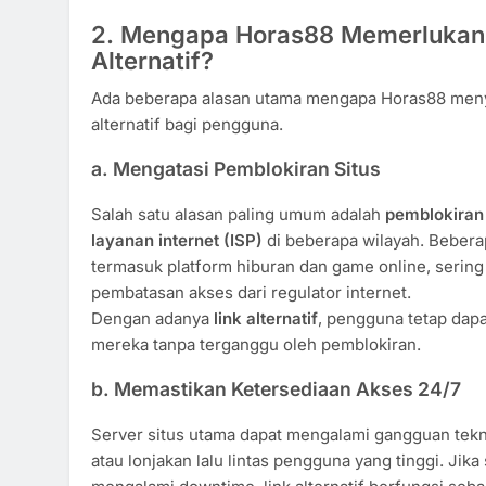
2. Mengapa Horas88 Memerlukan
Alternatif?
Ada beberapa alasan utama mengapa Horas88 meny
alternatif bagi pengguna.
a. Mengatasi Pemblokiran Situs
Salah satu alasan paling umum adalah
pemblokiran
layanan internet (ISP)
di beberapa wilayah. Beberap
termasuk platform hiburan dan game online, sering
pembatasan akses dari regulator internet.
Dengan adanya
link alternatif
, pengguna tetap dap
mereka tanpa terganggu oleh pemblokiran.
b. Memastikan Ketersediaan Akses 24/7
Server situs utama dapat mengalami gangguan tekn
atau lonjakan lalu lintas pengguna yang tinggi. Jika