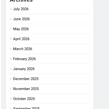
July 2026
June 2026
May 2026
April 2026
March 2026
February 2026
January 2026
December 2025
November 2025
October 2025
September 2025