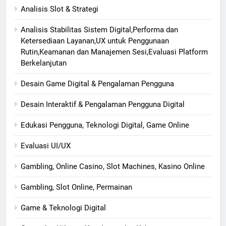
Analisis Slot & Strategi
Analisis Stabilitas Sistem Digital,Performa dan
Ketersediaan Layanan,UX untuk Penggunaan
Rutin,Keamanan dan Manajemen Sesi,Evaluasi Platform
Berkelanjutan
Desain Game Digital & Pengalaman Pengguna
Desain Interaktif & Pengalaman Pengguna Digital
Edukasi Pengguna, Teknologi Digital, Game Online
Evaluasi UI/UX
Gambling, Online Casino, Slot Machines, Kasino Online
Gambling, Slot Online, Permainan
Game & Teknologi Digital