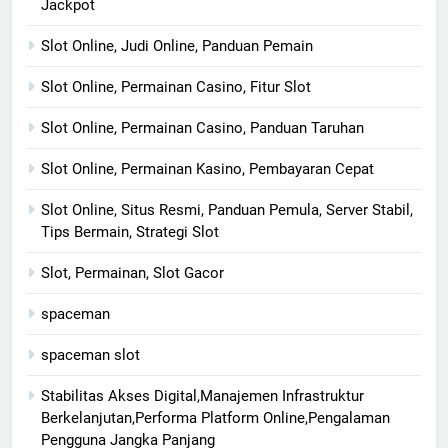
Jackpot
Slot Online, Judi Online, Panduan Pemain
Slot Online, Permainan Casino, Fitur Slot
Slot Online, Permainan Casino, Panduan Taruhan
Slot Online, Permainan Kasino, Pembayaran Cepat
Slot Online, Situs Resmi, Panduan Pemula, Server Stabil,
Tips Bermain, Strategi Slot
Slot, Permainan, Slot Gacor
spaceman
spaceman slot
Stabilitas Akses Digital,Manajemen Infrastruktur
Berkelanjutan,Performa Platform Online,Pengalaman
Pengguna Jangka Panjang