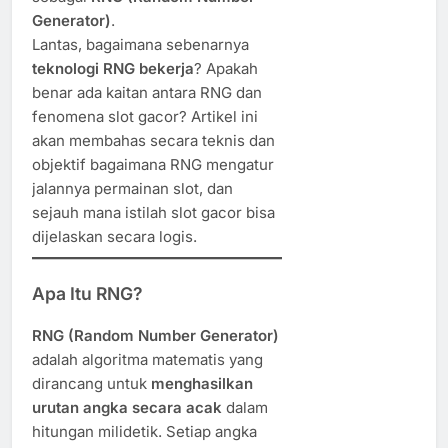
Generator)
.
Lantas, bagaimana sebenarnya
teknologi RNG bekerja
? Apakah
benar ada kaitan antara RNG dan
fenomena slot gacor? Artikel ini
akan membahas secara teknis dan
objektif bagaimana RNG mengatur
jalannya permainan slot, dan
sejauh mana istilah slot gacor bisa
dijelaskan secara logis.
Apa Itu RNG?
RNG (Random Number Generator)
adalah algoritma matematis yang
dirancang untuk
menghasilkan
urutan angka secara acak
dalam
hitungan milidetik. Setiap angka