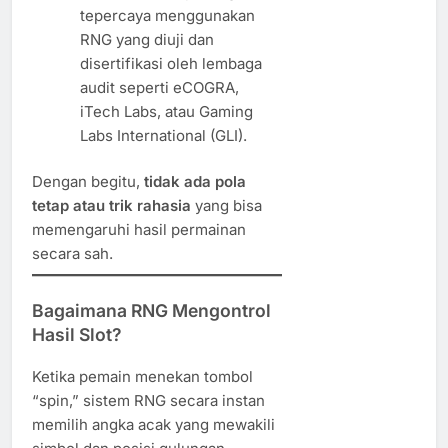
tepercaya menggunakan
RNG yang diuji dan
disertifikasi oleh lembaga
audit seperti eCOGRA,
iTech Labs, atau Gaming
Labs International (GLI).
Dengan begitu,
tidak ada pola
tetap atau trik rahasia
yang bisa
memengaruhi hasil permainan
secara sah.
Bagaimana RNG Mengontrol
Hasil Slot?
Ketika pemain menekan tombol
“spin,” sistem RNG secara instan
memilih angka acak yang mewakili