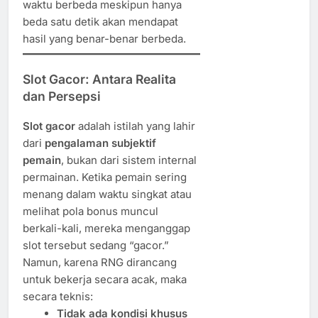
waktu berbeda meskipun hanya
beda satu detik akan mendapat
hasil yang benar-benar berbeda.
Slot Gacor: Antara Realita
dan Persepsi
Slot gacor
adalah istilah yang lahir
dari
pengalaman subjektif
pemain
, bukan dari sistem internal
permainan. Ketika pemain sering
menang dalam waktu singkat atau
melihat pola bonus muncul
berkali-kali, mereka menganggap
slot tersebut sedang “gacor.”
Namun, karena RNG dirancang
untuk bekerja secara acak, maka
secara teknis:
Tidak ada kondisi khusus