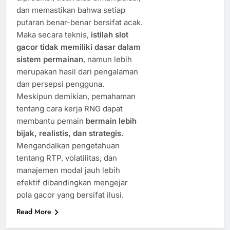
dan memastikan bahwa setiap
putaran benar-benar bersifat acak.
Maka secara teknis,
istilah slot
gacor tidak memiliki dasar dalam
sistem permainan
, namun lebih
merupakan hasil dari pengalaman
dan persepsi pengguna.
Meskipun demikian, pemahaman
tentang cara kerja RNG dapat
membantu pemain
bermain lebih
bijak, realistis, dan strategis.
Mengandalkan pengetahuan
tentang RTP, volatilitas, dan
manajemen modal jauh lebih
efektif dibandingkan mengejar
pola gacor yang bersifat ilusi.
Read More