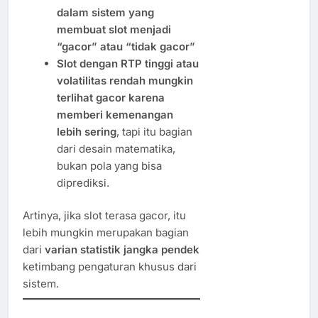
dalam sistem yang
membuat slot menjadi
“gacor” atau “tidak gacor”
Slot dengan RTP tinggi atau
volatilitas rendah mungkin
terlihat gacor karena
memberi kemenangan
lebih sering
, tapi itu bagian
dari desain matematika,
bukan pola yang bisa
diprediksi.
Artinya, jika slot terasa gacor, itu
lebih mungkin merupakan bagian
dari
varian statistik jangka pendek
ketimbang pengaturan khusus dari
sistem.