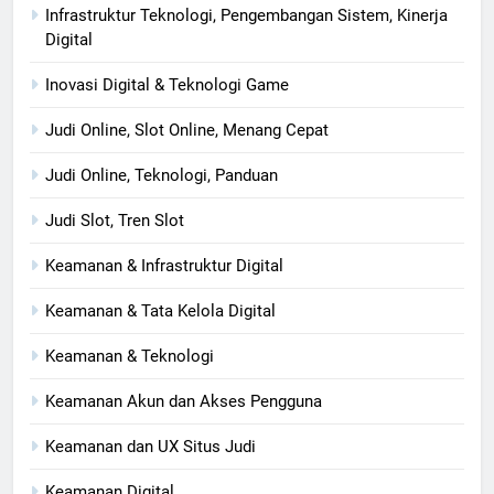
Infrastruktur Teknologi, Pengembangan Sistem, Kinerja
Digital
Inovasi Digital & Teknologi Game
Judi Online, Slot Online, Menang Cepat
Judi Online, Teknologi, Panduan
Judi Slot, Tren Slot
Keamanan & Infrastruktur Digital
Keamanan & Tata Kelola Digital
Keamanan & Teknologi
Keamanan Akun dan Akses Pengguna
Keamanan dan UX Situs Judi
Keamanan Digital