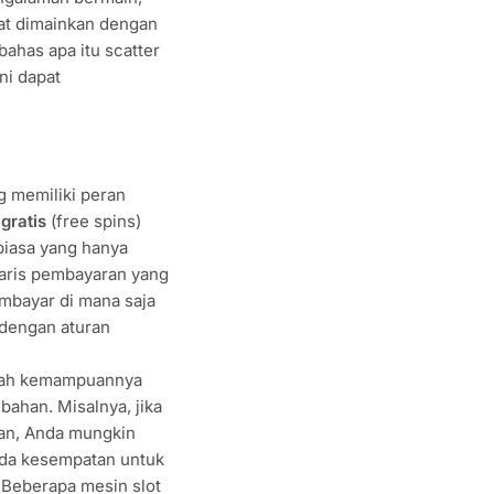
at dimainkan dengan
mbahas apa itu scatter
ini dapat
g memiliki peran
gratis
(free spins)
 biasa yang hanya
aris pembayaran yang
mbayar di mana saja
 dengan aturan
dalah kemampuannya
bahan. Misalnya, jika
gan, Anda mungkin
nda kesempatan untuk
Beberapa mesin slot