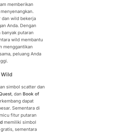
alam memberikan
n menyenangkan.
 dan wild bekerja
gan Anda. Dengan
h banyak putaran
entara wild membantu
n menggantikan
ersama, peluang Anda
ggi.
 Wild
an simbol scatter dan
Quest
, dan
Book of
berkembang dapat
esar. Sementara di
micu fitur putaran
ad
memiliki simbol
gratis, sementara