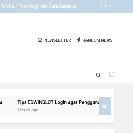
Struktur, Teknologi, dan Cara Kerjanya
una Tidak Mengalami Kesalahan Umum
 dan Tips Menghindari Gangguan Akses
NEWSLETTER
RANDOM NEWS
n untuk Pengguna Android dan iPhone
Struktur, Teknologi, dan Cara Kerjanya
Untuk Hiburan Sepanjang Hari.
una Tidak Mengalami Kesalahan Umum
 dan Tips Menghindari Gangguan Akses
 EDWINSLOT Login agar Pengguna Tidak Mengalami Kesala
th Ago