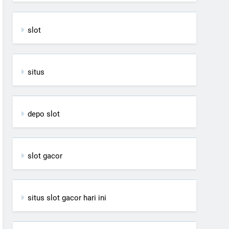
slot
situs
depo slot
slot gacor
situs slot gacor hari ini