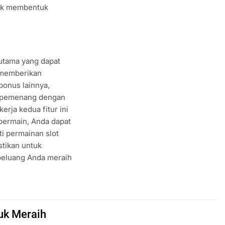
tuk membentuk
r utama yang dapat
 memberikan
bonus lainnya,
i pemenang dengan
rja kedua fitur ini
ermain, Anda dapat
 permainan slot
stikan untuk
peluang Anda meraih
tuk Meraih