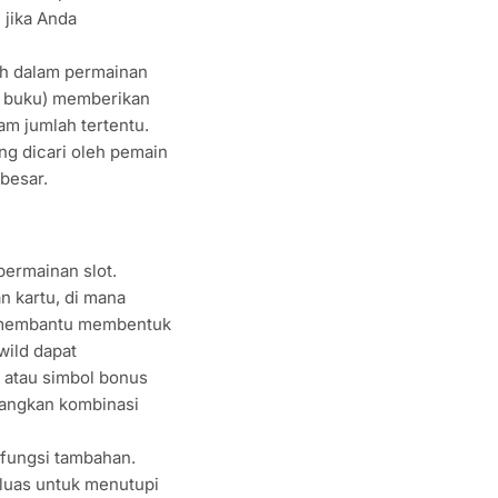
jika Anda
lah dalam permainan
pa buku) memberikan
am jumlah tertentu.
ing dicari oleh pemain
besar.
permainan slot.
n kartu, di mana
k membantu membentuk
wild dapat
 atau simbol bonus
nangkan kombinasi
 fungsi tambahan.
luas untuk menutupi