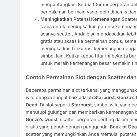
menguntungkan. Kedua fitur ini berperan d
pengalaman bermain yang lebih dinamis da
Meningkatkan Potensi Kemenangan
Scatter
sama untuk meningkatkan potensi kemenan
adanya scatter, Anda bisa mendapatkan lebi
gratis atau akses ke permainan bonus, sem
meningkatkan frekuensi kemenangan denga
simbol lain. Ketika kedua fitur ini bekerja b
untuk meraih kemenangan besar semakin tin
Contoh Permainan Slot dengan Scatter dan
Beberapa permainan slot terkenal yang menggunak
wild dengan sangat baik adalah
Starburst
,
Gonzo’s 
Dead
. Di slot seperti
Starburst
, simbol wild yang 
menutupi gulungan dan memberikan kemenangan b
Gonzo’s Quest
, scatter berperan penting dalam me
gratis yang penuh dengan pengganda.
Book of De
scatter yang memungkinkan Anda memulai putaran 