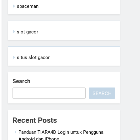
spaceman
slot gacor
situs slot gacor
Search
SEARCH
Recent Posts
Panduan TIARA4D Login untuk Pengguna
Android dan iPhone