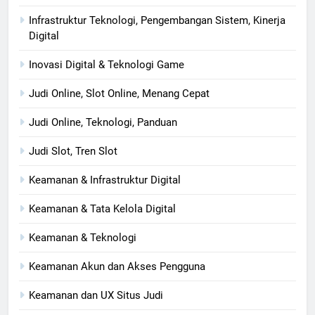
Infrastruktur Teknologi, Pengembangan Sistem, Kinerja
Digital
Inovasi Digital & Teknologi Game
Judi Online, Slot Online, Menang Cepat
Judi Online, Teknologi, Panduan
Judi Slot, Tren Slot
Keamanan & Infrastruktur Digital
Keamanan & Tata Kelola Digital
Keamanan & Teknologi
Keamanan Akun dan Akses Pengguna
Keamanan dan UX Situs Judi