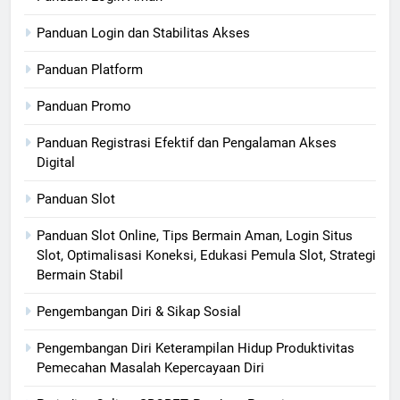
Panduan Login dan Stabilitas Akses
Panduan Platform
Panduan Promo
Panduan Registrasi Efektif dan Pengalaman Akses
Digital
Panduan Slot
Panduan Slot Online, Tips Bermain Aman, Login Situs
Slot, Optimalisasi Koneksi, Edukasi Pemula Slot, Strategi
Bermain Stabil
Pengembangan Diri & Sikap Sosial
Pengembangan Diri Keterampilan Hidup Produktivitas
Pemecahan Masalah Kepercayaan Diri