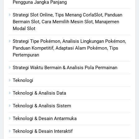
Pengguna Jangka Panjang
Strategi Slot Online, Tips Menang CorlaSlot, Panduan
Bermain Slot, Cara Memilih Mesin Slot, Manajemen
Modal Slot
Strategi Tipe Pokémon, Analisis Lingkungan Pokémon,
Panduan Kompetitif, Adaptasi Alam Pokémon, Tips
Pertempuran
Strategi Waktu Bermain & Analisis Pola Permainan
Teknologi
Teknologi & Analisis Data
Teknologi & Analisis Sistem
Teknologi & Desain Antarmuka
Teknologi & Desain Interaktif