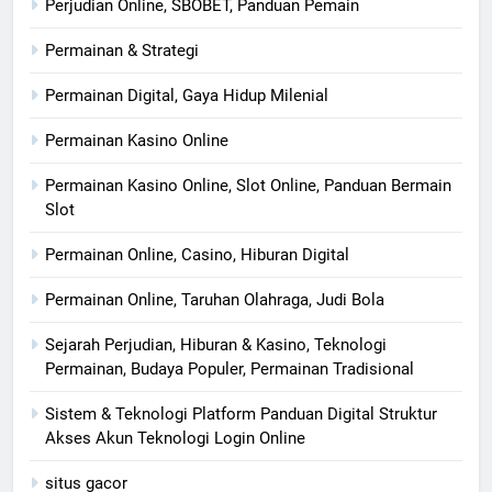
Perjudian Online, SBOBET, Panduan Pemain
Permainan & Strategi
Permainan Digital, Gaya Hidup Milenial
Permainan Kasino Online
Permainan Kasino Online, Slot Online, Panduan Bermain
Slot
Permainan Online, Casino, Hiburan Digital
Permainan Online, Taruhan Olahraga, Judi Bola
Sejarah Perjudian, Hiburan & Kasino, Teknologi
Permainan, Budaya Populer, Permainan Tradisional
Sistem & Teknologi Platform Panduan Digital Struktur
Akses Akun Teknologi Login Online
situs gacor