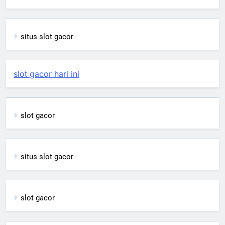
situs slot gacor
slot gacor hari ini
slot gacor
situs slot gacor
slot gacor