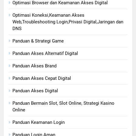
Optimasi Browser dan Keamanan Akses Digital
Optimasi Koneksi,Keamanan Akses
Web,Troubleshooting Login,Privasi Digital,Jaringan dan
DNS
Panduan & Strategi Game
Panduan Akses Alternatif Digital
Panduan Akses Brand
Panduan Akses Cepat Digital
Panduan Akses Digital
Panduan Bermain Slot, Slot Online, Strategi Kasino
Online
Panduan Keamanan Login
Panduan Login Aman