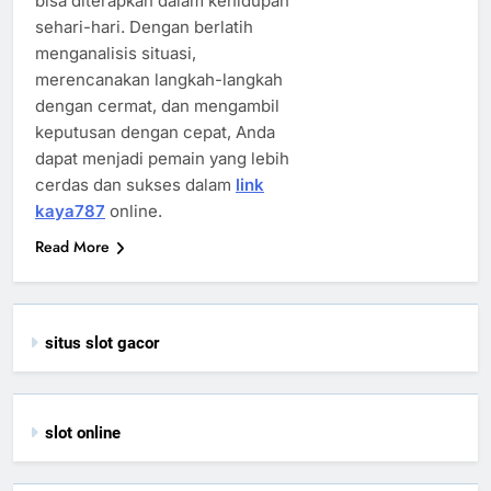
bisa diterapkan dalam kehidupan
sehari-hari. Dengan berlatih
menganalisis situasi,
merencanakan langkah-langkah
dengan cermat, dan mengambil
keputusan dengan cepat, Anda
dapat menjadi pemain yang lebih
cerdas dan sukses dalam
link
kaya787
online.
Read More
situs slot gacor
slot online