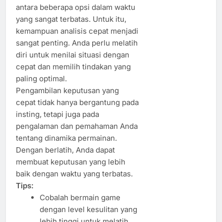
antara beberapa opsi dalam waktu
yang sangat terbatas. Untuk itu,
kemampuan analisis cepat menjadi
sangat penting. Anda perlu melatih
diri untuk menilai situasi dengan
cepat dan memilih tindakan yang
paling optimal.
Pengambilan keputusan yang
cepat tidak hanya bergantung pada
insting, tetapi juga pada
pengalaman dan pemahaman Anda
tentang dinamika permainan.
Dengan berlatih, Anda dapat
membuat keputusan yang lebih
baik dengan waktu yang terbatas.
Tips:
Cobalah bermain game
dengan level kesulitan yang
lebih tinggi untuk melatih