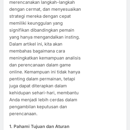
merencanakan langkah-langkah
dengan cermat, dan menyesuaikan
strategi mereka dengan cepat
memiliki keunggulan yang
signifikan dibandingkan pemain
yang hanya mengandalkan insting.
Dalam artikel ini, kita akan
membahas bagaimana cara
meningkatkan kemampuan analisis
dan perencanaan dalam game
online. Kemampuan ini tidak hanya
penting dalam permainan, tetapi
juga dapat diterapkan dalam
kehidupan sehari-hari, membantu
Anda menjadi lebih cerdas dalam
pengambilan keputusan dan
perencanaan.
1.
Pahami Tujuan dan Aturan