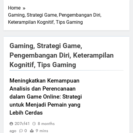
Home
Gaming, Strategi Game, Pengembangan Diri,
Keterampilan Kognitif, Tips Gaming
Gaming, Strategi Game,
Pengembangan Diri, Keterampilan
Kognitif, Tips Gaming
Meningkatkan Kemampuan
Analisis dan Perencanaan
dalam Game Online: Strategi
untuk Menjadi Pemain yang
Lebih Cerdas
207cf41
8 months
ago
0
9 mins