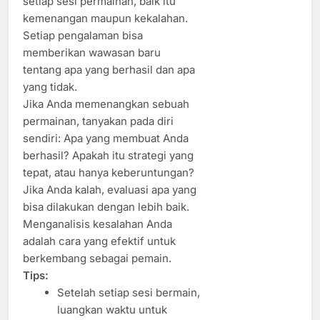
setiap sesi permainan, baik itu
kemenangan maupun kekalahan.
Setiap pengalaman bisa
memberikan wawasan baru
tentang apa yang berhasil dan apa
yang tidak.
Jika Anda memenangkan sebuah
permainan, tanyakan pada diri
sendiri: Apa yang membuat Anda
berhasil? Apakah itu strategi yang
tepat, atau hanya keberuntungan?
Jika Anda kalah, evaluasi apa yang
bisa dilakukan dengan lebih baik.
Menganalisis kesalahan Anda
adalah cara yang efektif untuk
berkembang sebagai pemain.
Tips:
Setelah setiap sesi bermain,
luangkan waktu untuk