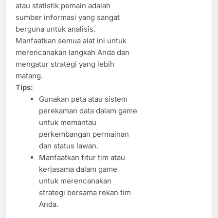
atau statistik pemain adalah
sumber informasi yang sangat
berguna untuk analisis.
Manfaatkan semua alat ini untuk
merencanakan langkah Anda dan
mengatur strategi yang lebih
matang.
Tips:
Gunakan peta atau sistem
perekaman data dalam game
untuk memantau
perkembangan permainan
dan status lawan.
Manfaatkan fitur tim atau
kerjasama dalam game
untuk merencanakan
strategi bersama rekan tim
Anda.