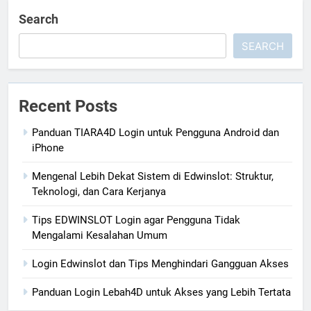
Search
SEARCH
Recent Posts
Panduan TIARA4D Login untuk Pengguna Android dan
iPhone
Mengenal Lebih Dekat Sistem di Edwinslot: Struktur,
Teknologi, dan Cara Kerjanya
Tips EDWINSLOT Login agar Pengguna Tidak
Mengalami Kesalahan Umum
Login Edwinslot dan Tips Menghindari Gangguan Akses
Panduan Login Lebah4D untuk Akses yang Lebih Tertata