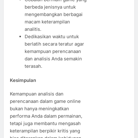
berbeda jenisnya untuk
mengembangkan berbagai
macam keterampilan
analitis.
Dedikasikan waktu untuk
berlatih secara teratur agar
kemampuan perencanaan
dan analisis Anda semakin
terasah.
Kesimpulan
Kemampuan analisis dan
perencanaan dalam game online
bukan hanya meningkatkan
performa Anda dalam permainan,
tetapi juga membantu mengasah
keterampilan berpikir kritis yang