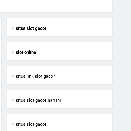
situs slot gacor
slot online
situs link slot gacor
situs slot gacor hari ini
situs slot gacor