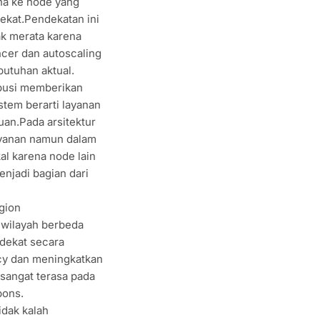
na ke node yang
ekat.Pendekatan ini
ak merata karena
ncer dan autoscaling
utuhan aktual.
ibusi memberikan
stem berarti layanan
uan.Pada arsitektur
ayanan namun dalam
al karena node lain
enjadi bagian dari
gion
 wilayah berbeda
 dekat secara
ncy dan meningkatkan
sangat terasa pada
pons.
dak kalah