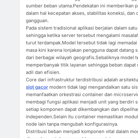
sumber beban utama.Pendekatan ini memberikan pe
dalam hal kecepatan akses, stabilitas koneksi, dan
gangguan.
Pada sistem tradisional aplikasi berjalan dalam satu
sehingga ketika server tersebut mengalami masala
turut terdampak.Model tersebut tidak lagi memada
masa kini karena lonjakan pengguna dapat datang se
dari berbagai wilayah geografis.Sebaliknya model te
memperbanyak titik layanan sehingga beban dapat d
adil dan efisien.
Core dari infrastruktur terdistribusi adalah arsitekt
slot gacor
modern tidak lagi mengandalkan satu sis
memanfaatkan orkestrasi container dan microserv
membagi fungsi aplikasi menjadi unit yang berdiri 
setiap komponen dapat dikembangkan dan dipeliha
independen.Selain itu container memastikan modul
node lain tanpa mengubah konfigurasinya.
Distribusi beban menjadi komponen vital dalam mod