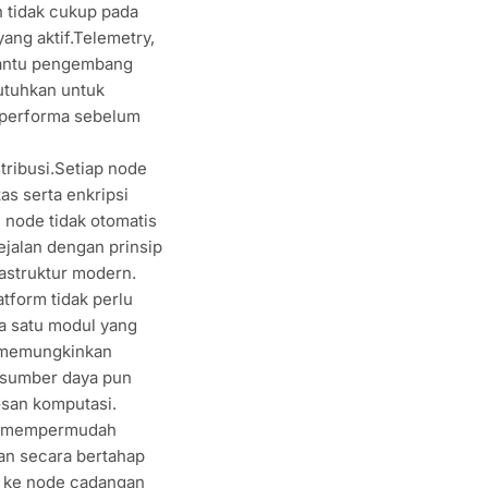
n tidak cukup pada
ang aktif.Telemetry,
mbantu pengembang
butuhkan untuk
 performa sebelum
tribusi.Setiap node
as serta enkripsi
 node tidak otomatis
ejalan dengan prinsip
astruktur modern.
tform tidak perlu
a satu modul yang
e memungkinkan
 sumber daya pun
san komputasi.
usi mempermudah
an secara bertahap
n ke node cadangan