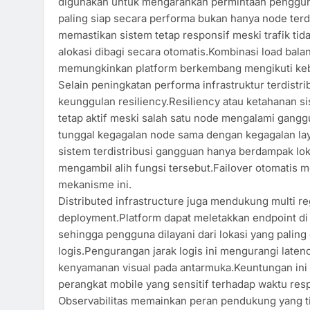
digunakan untuk mengarahkan permintaan penggu
paling siap secara performa bukan hanya node terd
memastikan sistem tetap responsif meski trafik tid
alokasi dibagi secara otomatis.Kombinasi load bala
memungkinkan platform berkembang mengikuti keb
Selain peningkatan performa infrastruktur terdistr
keunggulan resiliency.Resiliency atau ketahanan si
tetap aktif meski salah satu node mengalami gangg
tunggal kegagalan node sama dengan kegagalan l
sistem terdistribusi gangguan hanya berdampak lok
mengambil alih fungsi tersebut.Failover otomatis m
mekanisme ini.
Distributed infrastructure juga mendukung multi re
deployment.Platform dapat meletakkan endpoint di
sehingga pengguna dilayani dari lokasi yang paling
logis.Pengurangan jarak logis ini mengurangi late
kenyamanan visual pada antarmuka.Keuntungan ini 
perangkat mobile yang sensitif terhadap waktu res
Observabilitas memainkan peran pendukung yang ti