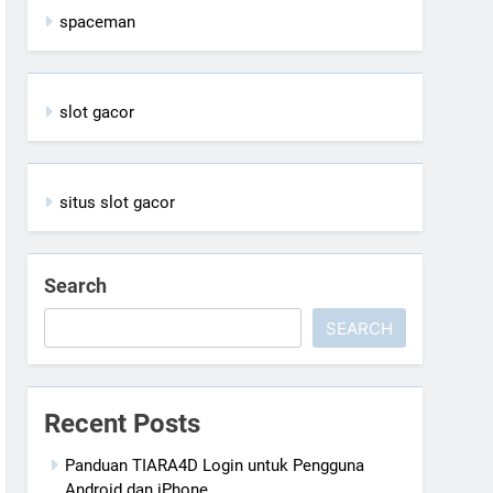
spaceman
slot gacor
situs slot gacor
Search
SEARCH
Recent Posts
Panduan TIARA4D Login untuk Pengguna
Android dan iPhone