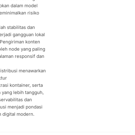
apkan dalam model
eminimalkan risiko
h stabilitas dan
erjadi gangguan lokal
n.Pengiriman konten
oleh node yang paling
alaman responsif dan
distribusi menawarkan
ktur
asi kontainer, serta
 yang lebih tangguh,
rvabilitas dan
busi menjadi pondasi
 digital modern.