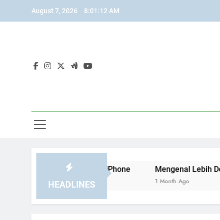
Skip
August 7, 2026
8:01:13 AM
to
content
Rad
Dengarkan
gguna Android dan iPhone
Mengenal Lebih Dekat Sistem
1 Month Ago
HEADLINES