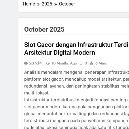
Home
2025
October
October 2025
Slot Gacor dengan Infrastruktur Terdi
Arsitektur Digital Modern
207cf41
10 Months Ago
0
6 Mins
Analisis mendalam mengenai penerapan infrastruktu
platform slot gacor, mencakup model arsitektur, p
redundansi layanan, dan peningkatan stabilitas me
multi-lokasi.
Infrastruktur terdistribusi menjadi fondasi penti
slot gacor modern karena pola penggunaan platfo
global menuntut performa tinggi dan redundansi lay
terdistribusi mengacu pada penyebaran komponen 
node atau lokasi sehingga tidak ada satu titik tung