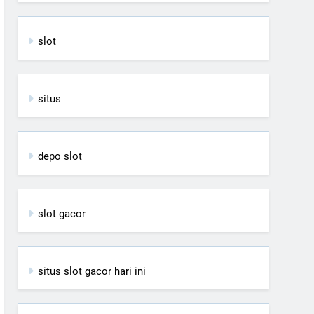
slot
situs
depo slot
slot gacor
situs slot gacor hari ini