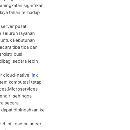
ningkatan signifikan
 daya tahan terhadap
 server pusat
h seluruh layanan
i untuk kebutuhan
cara tiba tiba dan
rdistribusi
ibagi secara lebih
ur cloud-native.
link
tem komputasi tetapi
ices.Microservices
sendiri sehingga
ra secara
 dapat dipindahkan ke
el ini.Load balancer