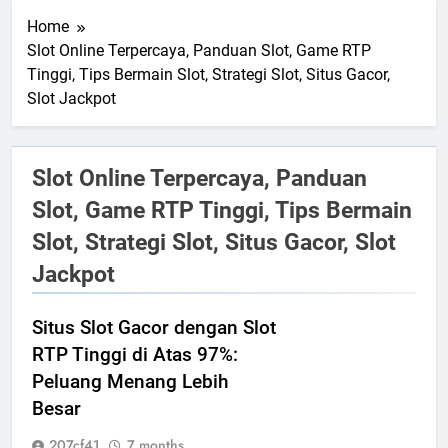
Home
Slot Online Terpercaya, Panduan Slot, Game RTP
Tinggi, Tips Bermain Slot, Strategi Slot, Situs Gacor,
Slot Jackpot
Slot Online Terpercaya, Panduan
Slot, Game RTP Tinggi, Tips Bermain
Slot, Strategi Slot, Situs Gacor, Slot
Jackpot
Situs Slot Gacor dengan Slot
RTP Tinggi di Atas 97%:
Peluang Menang Lebih
Besar
207cf41
7 months