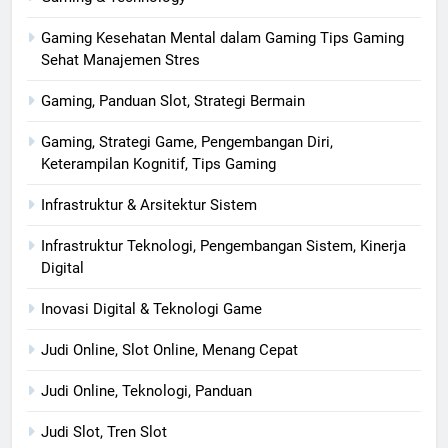
Gaming Kesehatan Mental dalam Gaming Tips Gaming
Sehat Manajemen Stres
Gaming, Panduan Slot, Strategi Bermain
Gaming, Strategi Game, Pengembangan Diri,
Keterampilan Kognitif, Tips Gaming
Infrastruktur & Arsitektur Sistem
Infrastruktur Teknologi, Pengembangan Sistem, Kinerja
Digital
Inovasi Digital & Teknologi Game
Judi Online, Slot Online, Menang Cepat
Judi Online, Teknologi, Panduan
Judi Slot, Tren Slot