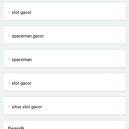
slot gacor
spaceman gacor
spaceman
slot gacor
situs slot gacor
Search