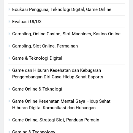
Edukasi Pengguna, Teknologi Digital, Game Online
Evaluasi UI/UX
Gambling, Online Casino, Slot Machines, Kasino Online
Gambling, Slot Online, Permainan
Game & Teknologi Digital
Game dan Hiburan Kesehatan dan Kebugaran
Pengembangan Diri Gaya Hidup Sehat Esports
Game Online & Teknologi
Game Online Kesehatan Mental Gaya Hidup Sehat
Hiburan Digital Komunikasi dan Hubungan
Game Online, Strategi Slot, Panduan Pemain
Gaming & Technology