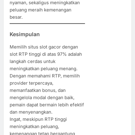
nyaman, sekaligus meningkatkan
peluang meraih kemenangan
besar.
Kesimpulan
Memilih situs slot gacor dengan
slot RTP tinggi di atas 97% adalah
langkah cerdas untuk
meningkatkan peluang menang.
Dengan memahami RTP, memilih
provider terpercaya,
memanfaatkan bonus, dan
mengelola modal dengan baik,
pemain dapat bermain lebih efektif
dan menyenangkan.
Ingat, meskipun RTP tinggi
meningkatkan peluang,
kemenangan tetap bergantung