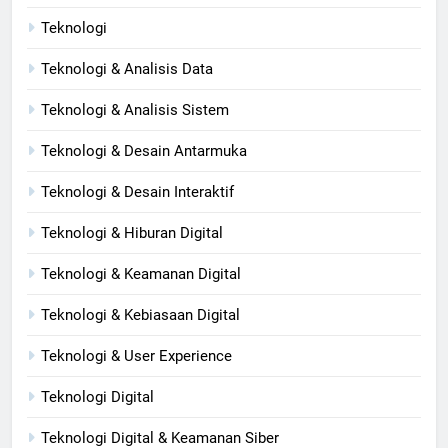
Teknologi
Teknologi & Analisis Data
Teknologi & Analisis Sistem
Teknologi & Desain Antarmuka
Teknologi & Desain Interaktif
Teknologi & Hiburan Digital
Teknologi & Keamanan Digital
Teknologi & Kebiasaan Digital
Teknologi & User Experience
Teknologi Digital
Teknologi Digital & Keamanan Siber