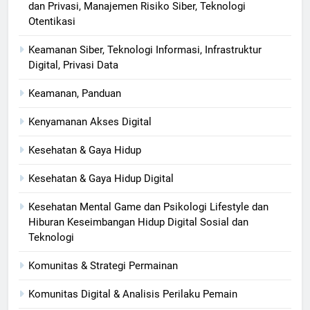
dan Privasi, Manajemen Risiko Siber, Teknologi
Otentikasi
Keamanan Siber, Teknologi Informasi, Infrastruktur
Digital, Privasi Data
Keamanan, Panduan
Kenyamanan Akses Digital
Kesehatan & Gaya Hidup
Kesehatan & Gaya Hidup Digital
Kesehatan Mental Game dan Psikologi Lifestyle dan
Hiburan Keseimbangan Hidup Digital Sosial dan
Teknologi
Komunitas & Strategi Permainan
Komunitas Digital & Analisis Perilaku Pemain