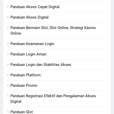
Panduan Akses Cepat Digital
Panduan Akses Digital
Panduan Bermain Slot, Slot Online, Strategi Kasino
Online
Panduan Keamanan Login
Panduan Login Aman
Panduan Login dan Stabilitas Akses
Panduan Platform
Panduan Promo
Panduan Registrasi Efektif dan Pengalaman Akses
Digital
Panduan Slot