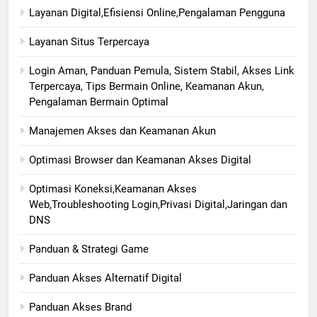
Layanan Digital,Efisiensi Online,Pengalaman Pengguna
Layanan Situs Terpercaya
Login Aman, Panduan Pemula, Sistem Stabil, Akses Link
Terpercaya, Tips Bermain Online, Keamanan Akun,
Pengalaman Bermain Optimal
Manajemen Akses dan Keamanan Akun
Optimasi Browser dan Keamanan Akses Digital
Optimasi Koneksi,Keamanan Akses
Web,Troubleshooting Login,Privasi Digital,Jaringan dan
DNS
Panduan & Strategi Game
Panduan Akses Alternatif Digital
Panduan Akses Brand