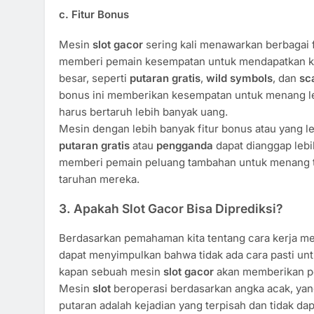
c.
Fitur Bonus
Mesin
slot gacor
sering kali menawarkan berbagai 
memberi pemain kesempatan untuk mendapatkan 
besar, seperti
putaran gratis
,
wild symbols
, dan
sc
bonus ini memberikan kesempatan untuk menang l
harus bertaruh lebih banyak uang.
Mesin dengan lebih banyak fitur bonus atau yang l
putaran gratis
atau
pengganda
dapat dianggap leb
memberi pemain peluang tambahan untuk menang
taruhan mereka.
3.
Apakah Slot Gacor Bisa Diprediksi?
Berdasarkan pemahaman kita tentang cara kerja m
dapat menyimpulkan bahwa tidak ada cara pasti un
kapan sebuah mesin
slot gacor
akan memberikan p
Mesin
slot
beroperasi berdasarkan angka acak, yang
putaran adalah kejadian yang terpisah dan tidak da