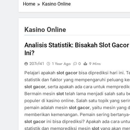
Home
Kasino Online
Kasino Online
Analisis Statistik: Bisakah Slot Gacor
Ini?
207cf41
1 Year Ago
0
9 Mins
Pelajari apakah
slot gacor
bisa diprediksi hari ini. 
statistik dan faktor yang mempengaruhi peluang k
slot gacor
, serta apakah ada cara untuk memprediks
Bermain mesin
slot
telah lama menjadi salah satu b
populer di kasino online. Salah satu topik yang ser
pemain adalah mesin
slot gacor
, yaitu mesin yang 
memberikan kemenangan. Pemain sering bertanya-
slot gacor
ini bisa diprediksi? Apakah ada cara unt
statistik dan memprediksi mesin
slot
yang akan memb