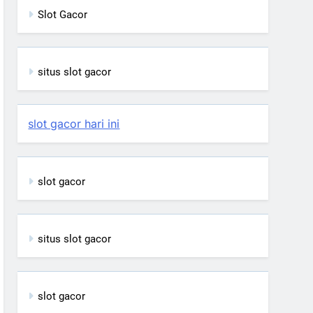
Slot Gacor
situs slot gacor
slot gacor hari ini
slot gacor
situs slot gacor
slot gacor