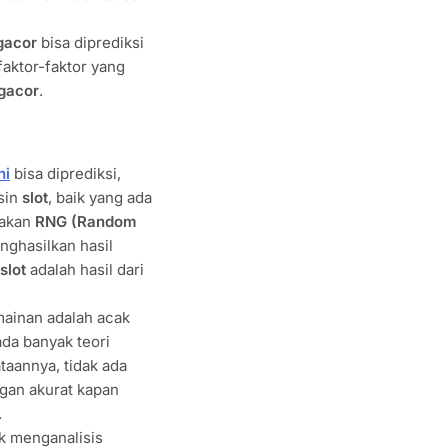
 gacor
bisa diprediksi
aktor-faktor yang
 gacor
.
ni
bisa diprediksi,
sin
slot
, baik yang ada
nakan
RNG (Random
nghasilkan hasil
slot
adalah hasil dari
rmainan adalah acak
ada banyak teori
taannya, tidak ada
gan akurat kapan
.
k menganalisis