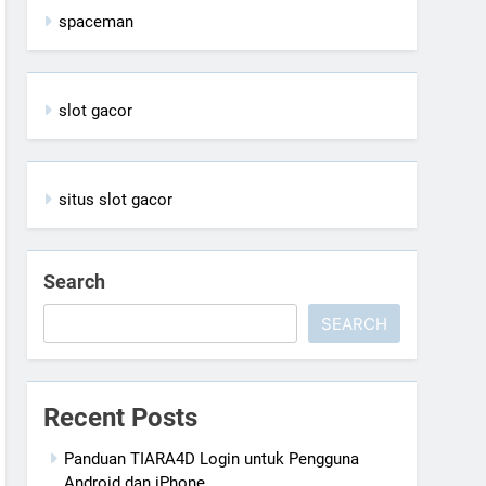
spaceman
slot gacor
situs slot gacor
Search
SEARCH
Recent Posts
Panduan TIARA4D Login untuk Pengguna
Android dan iPhone