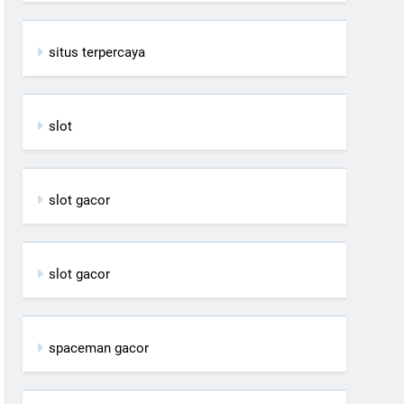
situs terpercaya
slot
slot gacor
slot gacor
spaceman gacor