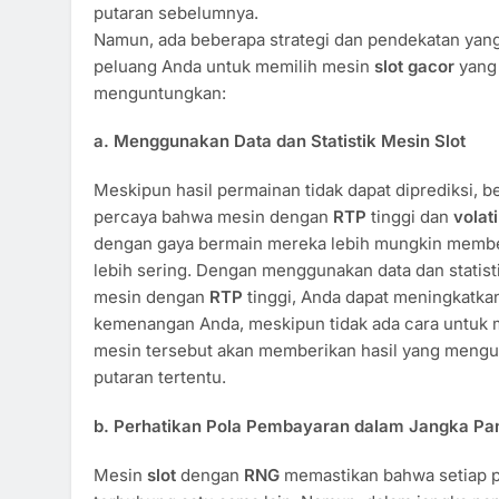
putaran sebelumnya.
Namun, ada beberapa strategi dan pendekatan yan
peluang Anda untuk memilih mesin
slot gacor
yang 
menguntungkan:
a.
Menggunakan Data dan Statistik Mesin Slot
Meskipun hasil permainan tidak dapat diprediksi, 
percaya bahwa mesin dengan
RTP
tinggi dan
volati
dengan gaya bermain mereka lebih mungkin memb
lebih sering. Dengan menggunakan data dan statist
mesin dengan
RTP
tinggi, Anda dapat meningkatka
kemenangan Anda, meskipun tidak ada cara untuk
mesin tersebut akan memberikan hasil yang meng
putaran tertentu.
b.
Perhatikan Pola Pembayaran dalam Jangka Pa
Mesin
slot
dengan
RNG
memastikan bahwa setiap p