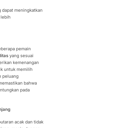
g dapat meningkatkan
lebih
beberapa pemain
litas
yang sesuai
erikan kemenangan
ik untuk memilih
n peluang
 memastikan bahwa
untungkan pada
njang
utaran acak dan tidak