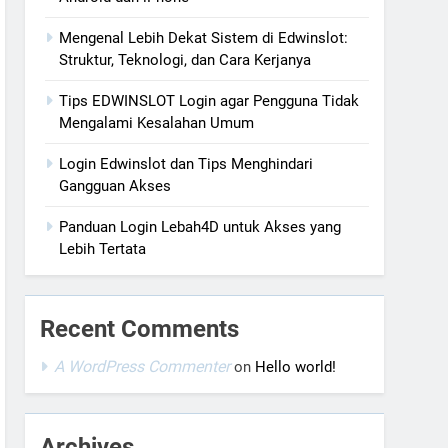
Mengenal Lebih Dekat Sistem di Edwinslot:
Struktur, Teknologi, dan Cara Kerjanya
Tips EDWINSLOT Login agar Pengguna Tidak
Mengalami Kesalahan Umum
Login Edwinslot dan Tips Menghindari
Gangguan Akses
Panduan Login Lebah4D untuk Akses yang
Lebih Tertata
Recent Comments
A WordPress Commenter
on
Hello world!
Archives