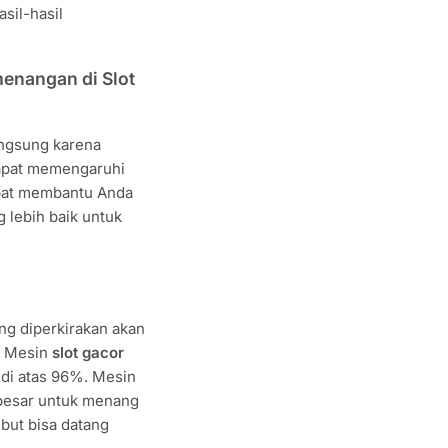
sil-hasil
enangan di Slot
angsung karena
dapat memengaruhi
apat membantu Anda
lebih baik untuk
ang diperkirakan akan
. Mesin
slot gacor
i di atas 96%. Mesin
 besar untuk menang
but bisa datang