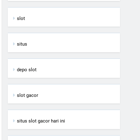
slot
situs
depo slot
slot gacor
situs slot gacor hari ini