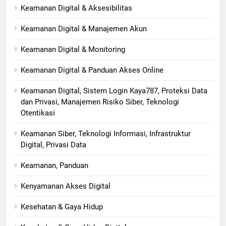
Keamanan Digital & Aksesibilitas
Keamanan Digital & Manajemen Akun
Keamanan Digital & Monitoring
Keamanan Digital & Panduan Akses Online
Keamanan Digital, Sistem Login Kaya787, Proteksi Data
dan Privasi, Manajemen Risiko Siber, Teknologi
Otentikasi
Keamanan Siber, Teknologi Informasi, Infrastruktur
Digital, Privasi Data
Keamanan, Panduan
Kenyamanan Akses Digital
Kesehatan & Gaya Hidup