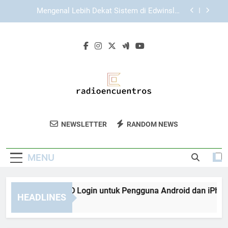
Skip
Tips EDWINSLOT Login agar Pengguna Tidak
to
Mengalami Kesalahan Umum
content
Login Edwinslot dan Tips Menghindari Gangguan
Akses
Panduan TIARA4D Login untuk Pengguna Android
dan iPhone
Mengenal Lebih Dekat Sistem di Edwinslot:
Struktur, Teknologi, dan Cara Kerjanya
Tips EDWINSLOT Login agar Pengguna Tidak
Mengalami Kesalahan Umum
Radio
Dengarkan Musik Dan Acara Menarik Di
Login Edwinslot dan Tips Menghindari Gangguan
NEWSLETTER
RANDOM NEWS
Encuentros
Akses
Radio Encuentros. Stasiun Radio Untuk
Hiburan Sepanjang Hari.
MENU
anduan TIARA4D Login untuk Pengguna Android dan iPhone
HEADLINES
Month Ago