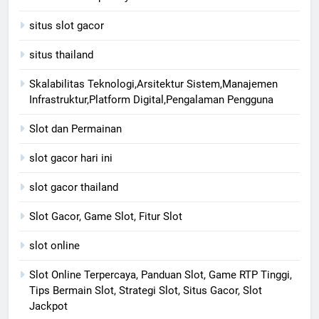
situs slot gacor
situs thailand
Skalabilitas Teknologi,Arsitektur Sistem,Manajemen
Infrastruktur,Platform Digital,Pengalaman Pengguna
Slot dan Permainan
slot gacor hari ini
slot gacor thailand
Slot Gacor, Game Slot, Fitur Slot
slot online
Slot Online Terpercaya, Panduan Slot, Game RTP Tinggi,
Tips Bermain Slot, Strategi Slot, Situs Gacor, Slot
Jackpot