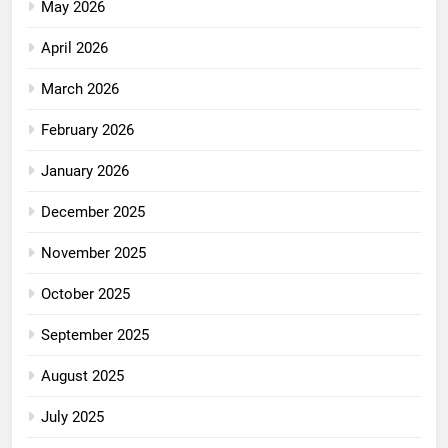
May 2026
April 2026
March 2026
February 2026
January 2026
December 2025
November 2025
October 2025
September 2025
August 2025
July 2025