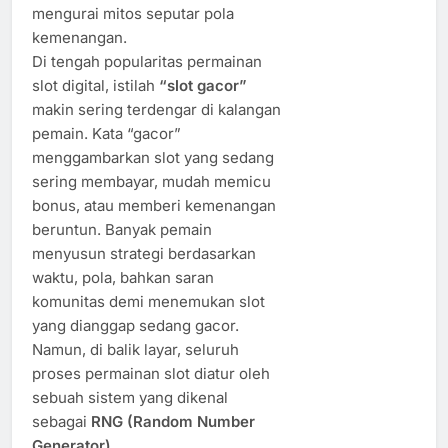
mengurai mitos seputar pola
kemenangan.
Di tengah popularitas permainan
slot digital, istilah
“slot gacor”
makin sering terdengar di kalangan
pemain. Kata “gacor”
menggambarkan slot yang sedang
sering membayar, mudah memicu
bonus, atau memberi kemenangan
beruntun. Banyak pemain
menyusun strategi berdasarkan
waktu, pola, bahkan saran
komunitas demi menemukan slot
yang dianggap sedang gacor.
Namun, di balik layar, seluruh
proses permainan slot diatur oleh
sebuah sistem yang dikenal
sebagai
RNG (Random Number
Generator)
.