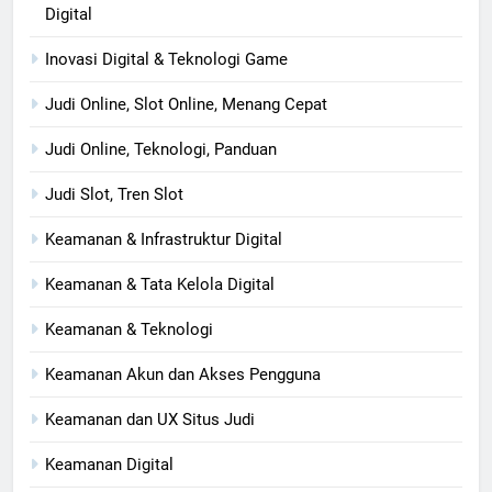
Digital
Inovasi Digital & Teknologi Game
Judi Online, Slot Online, Menang Cepat
Judi Online, Teknologi, Panduan
Judi Slot, Tren Slot
Keamanan & Infrastruktur Digital
Keamanan & Tata Kelola Digital
Keamanan & Teknologi
Keamanan Akun dan Akses Pengguna
Keamanan dan UX Situs Judi
Keamanan Digital