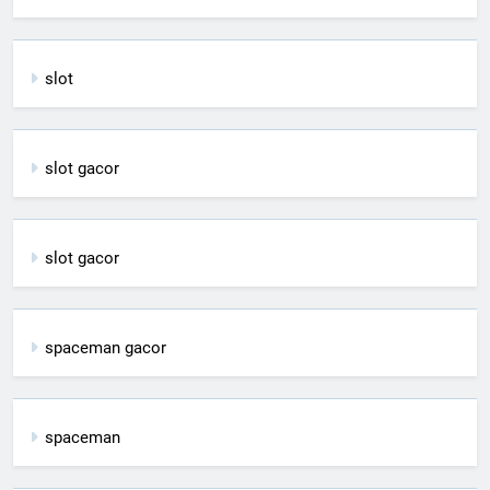
slot
slot gacor
slot gacor
spaceman gacor
spaceman