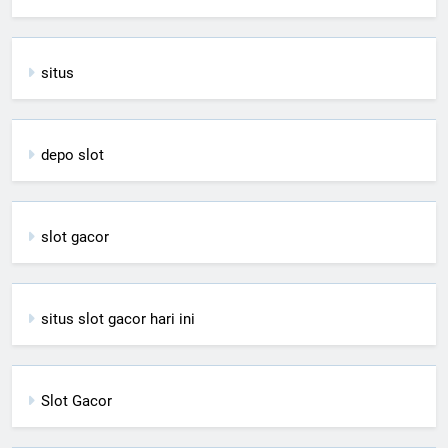
situs
depo slot
slot gacor
situs slot gacor hari ini
Slot Gacor