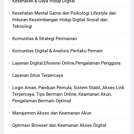
Kesehatan & Gaya Hidup Digital
Kesehatan Mental Game dan Psikologi Lifestyle dan
Hiburan Keseimbangan Hidup Digital Sosial dan
Teknologi
Komunitas & Strategi Permainan
Komunitas Digital & Analisis Perilaku Pemain
Layanan Digital,Efisiensi Online,Pengalaman Pengguna
Layanan Situs Terpercaya
Login Aman, Panduan Pemula, Sistem Stabil, Akses Link
Terpercaya, Tips Bermain Online, Keamanan Akun,
Pengalaman Bermain Optimal
Manajemen Akses dan Keamanan Akun
Optimasi Browser dan Keamanan Akses Digital