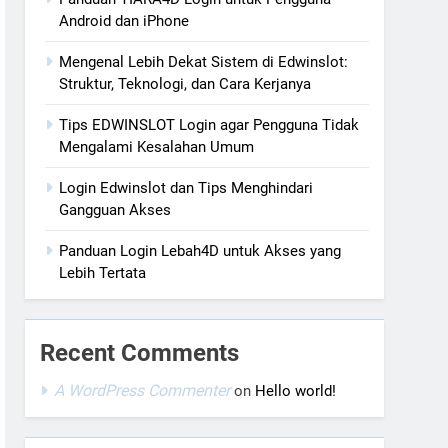
Android dan iPhone
Mengenal Lebih Dekat Sistem di Edwinslot:
Struktur, Teknologi, dan Cara Kerjanya
Tips EDWINSLOT Login agar Pengguna Tidak
Mengalami Kesalahan Umum
Login Edwinslot dan Tips Menghindari
Gangguan Akses
Panduan Login Lebah4D untuk Akses yang
Lebih Tertata
Recent Comments
A WordPress Commenter
on
Hello world!