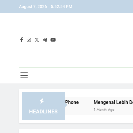
Skip
August 7, 2026
5:52:55 PM
to
content
Rad
Dengarkan
una Android dan iPhone
Mengenal Lebih Dekat Sistem di
1 Month Ago
HEADLINES