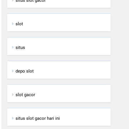
situs slot gacor
slot
situs
depo slot
slot gacor
situs slot gacor hari ini