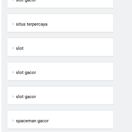
situs terpercaya
slot
slot gacor
slot gacor
spaceman gacor