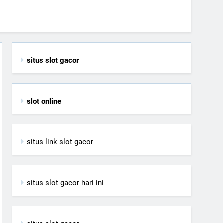
situs slot gacor
slot online
situs link slot gacor
situs slot gacor hari ini