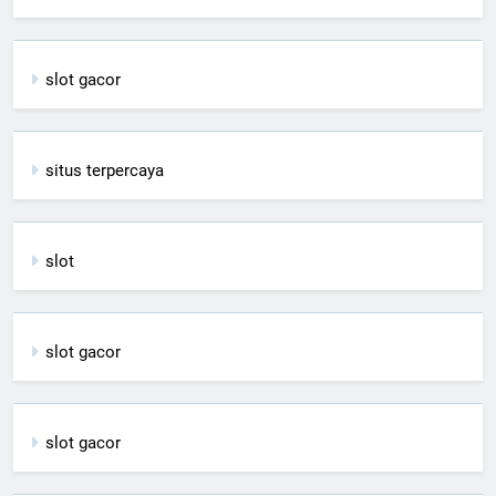
slot gacor
situs terpercaya
slot
slot gacor
slot gacor