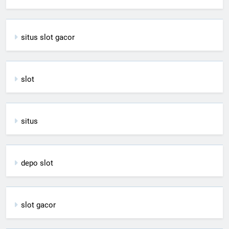
situs slot gacor
slot
situs
depo slot
slot gacor