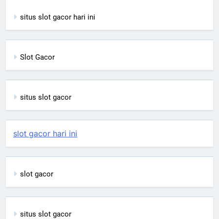
situs slot gacor hari ini
Slot Gacor
situs slot gacor
slot gacor hari ini
slot gacor
situs slot gacor