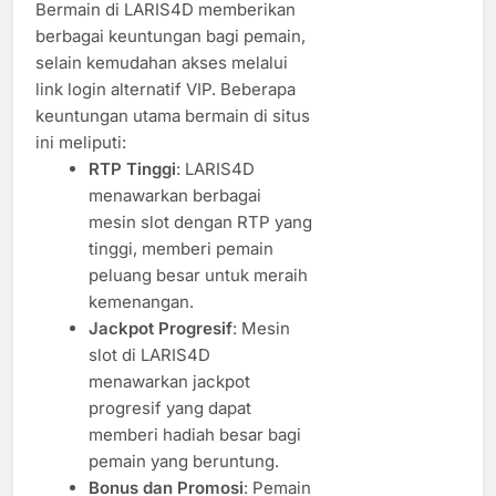
Bermain di LARIS4D memberikan
berbagai keuntungan bagi pemain,
selain kemudahan akses melalui
link login alternatif VIP. Beberapa
keuntungan utama bermain di situs
ini meliputi:
RTP Tinggi
: LARIS4D
menawarkan berbagai
mesin slot dengan RTP yang
tinggi, memberi pemain
peluang besar untuk meraih
kemenangan.
Jackpot Progresif
: Mesin
slot di LARIS4D
menawarkan jackpot
progresif yang dapat
memberi hadiah besar bagi
pemain yang beruntung.
Bonus dan Promosi
: Pemain