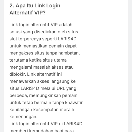
2.
Apa Itu Link Login
Alternatif VIP?
Link login alternatif VIP adalah
solusi yang disediakan oleh situs
slot terpercaya seperti LARIS4D
untuk memastikan pemain dapat
mengakses situs tanpa hambatan,
terutama ketika situs utama
mengalami masalah akses atau
diblokir. Link alternatif ini
menawarkan akses langsung ke
situs LARIS4D melalui URL yang
berbeda, memungkinkan pemain
untuk tetap bermain tanpa khawatir
kehilangan kesempatan meraih
kemenangan.
Link login alternatif VIP di LARIS4D
memberi kemudahan bagi para