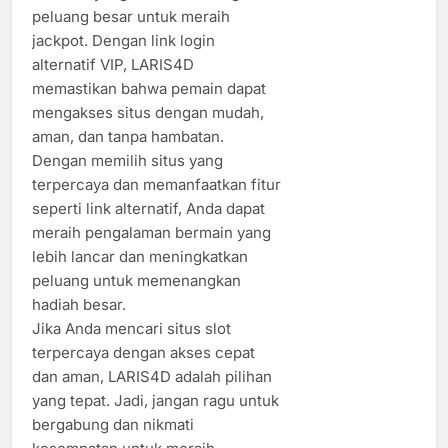
peluang besar untuk meraih
jackpot. Dengan link login
alternatif VIP, LARIS4D
memastikan bahwa pemain dapat
mengakses situs dengan mudah,
aman, dan tanpa hambatan.
Dengan memilih situs yang
terpercaya dan memanfaatkan fitur
seperti link alternatif, Anda dapat
meraih pengalaman bermain yang
lebih lancar dan meningkatkan
peluang untuk memenangkan
hadiah besar.
Jika Anda mencari situs slot
terpercaya dengan akses cepat
dan aman, LARIS4D adalah pilihan
yang tepat. Jadi, jangan ragu untuk
bergabung dan nikmati