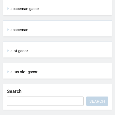
spaceman gacor
spaceman
slot gacor
situs slot gacor
Search
SEARCH