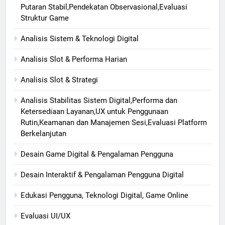
Putaran Stabil,Pendekatan Observasional,Evaluasi
Struktur Game
Analisis Sistem & Teknologi Digital
Analisis Slot & Performa Harian
Analisis Slot & Strategi
Analisis Stabilitas Sistem Digital,Performa dan
Ketersediaan Layanan,UX untuk Penggunaan
Rutin,Keamanan dan Manajemen Sesi,Evaluasi Platform
Berkelanjutan
Desain Game Digital & Pengalaman Pengguna
Desain Interaktif & Pengalaman Pengguna Digital
Edukasi Pengguna, Teknologi Digital, Game Online
Evaluasi UI/UX