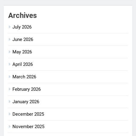
Archives
July 2026
June 2026
May 2026
April 2026
March 2026
February 2026
January 2026
December 2025
November 2025