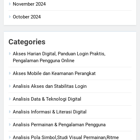
November 2024
October 2024
Categories
Akses Harian Digital, Panduan Login Praktis,
Pengalaman Pengguna Online
Akses Mobile dan Keamanan Perangkat
Analisis Akses dan Stabilitas Login
Analisis Data & Teknologi Digital
Analisis Informasi & Literasi Digital
Analisis Permainan & Pengalaman Pengguna
Analisis Pola Simbol,Studi Visual Permainan,Ritme