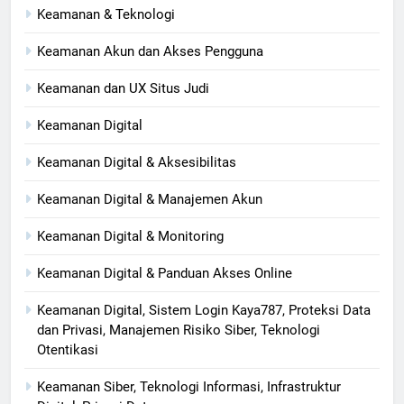
Keamanan & Teknologi
Keamanan Akun dan Akses Pengguna
Keamanan dan UX Situs Judi
Keamanan Digital
Keamanan Digital & Aksesibilitas
Keamanan Digital & Manajemen Akun
Keamanan Digital & Monitoring
Keamanan Digital & Panduan Akses Online
Keamanan Digital, Sistem Login Kaya787, Proteksi Data
dan Privasi, Manajemen Risiko Siber, Teknologi
Otentikasi
Keamanan Siber, Teknologi Informasi, Infrastruktur