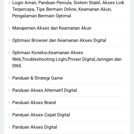
Login Aman, Panduan Pemula, Sistem Stabil, Akses Link
Terpercaya, Tips Bermain Online, Keamanan Akun,
Pengalaman Bermain Optimal
Manajemen Akses dan Keamanan Akun
Optimasi Browser dan Keamanan Akses Digital
Optimasi Koneksi,Keamanan Akses
Web,Troubleshooting Login,Privasi Digital,Jaringan dan
DNS
Panduan & Strategi Game
Panduan Akses Alternatif Digital
Panduan Akses Brand
Panduan Akses Cepat Digital
Panduan Akses Digital