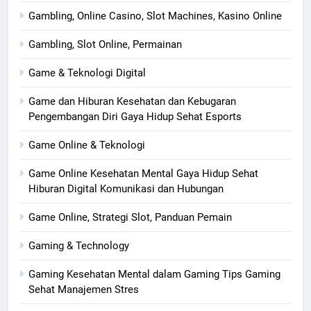
Gambling, Online Casino, Slot Machines, Kasino Online
Gambling, Slot Online, Permainan
Game & Teknologi Digital
Game dan Hiburan Kesehatan dan Kebugaran
Pengembangan Diri Gaya Hidup Sehat Esports
Game Online & Teknologi
Game Online Kesehatan Mental Gaya Hidup Sehat
Hiburan Digital Komunikasi dan Hubungan
Game Online, Strategi Slot, Panduan Pemain
Gaming & Technology
Gaming Kesehatan Mental dalam Gaming Tips Gaming
Sehat Manajemen Stres