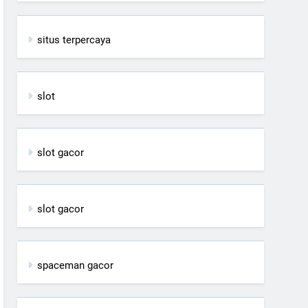
situs terpercaya
slot
slot gacor
slot gacor
spaceman gacor