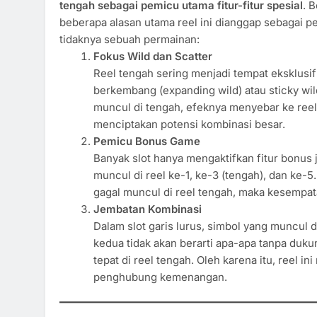
tengah sebagai pemicu utama fitur-fitur spesial
. B
beberapa alasan utama reel ini dianggap sebagai p
tidaknya sebuah permainan:
Fokus Wild dan Scatter
Reel tengah sering menjadi tempat eksklusif
berkembang (expanding wild) atau sticky wild
muncul di tengah, efeknya menyebar ke reel
menciptakan potensi kombinasi besar.
Pemicu Bonus Game
Banyak slot hanya mengaktifkan fitur bonus j
muncul di reel ke-1, ke-3 (tengah), dan ke-5.
gagal muncul di reel tengah, maka kesempat
Jembatan Kombinasi
Dalam slot garis lurus, simbol yang muncul d
kedua tidak akan berarti apa-apa tanpa duku
tepat di reel tengah. Oleh karena itu, reel in
penghubung kemenangan.