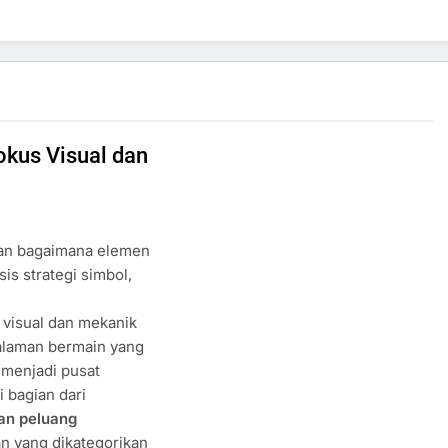
Fokus Visual dan
 dan bagaimana elemen
s strategi simbol,
 visual dan mekanik
alaman bermain yang
i menjadi pusat
 bagian dari
pan peluang
an yang dikategorikan