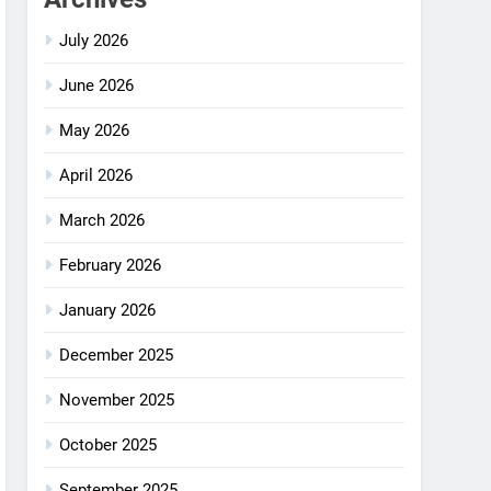
July 2026
June 2026
May 2026
April 2026
March 2026
February 2026
January 2026
December 2025
November 2025
October 2025
September 2025