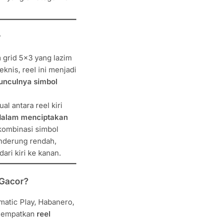
?
 grid 5×3 yang lazim
eknis, reel ini menjadi
unculnya simbol
l antara reel kiri
dalam menciptakan
 kombinasi simbol
enderung rendah,
ari kiri ke kanan.
 Gacor?
atic Play, Habanero,
enempatkan
reel