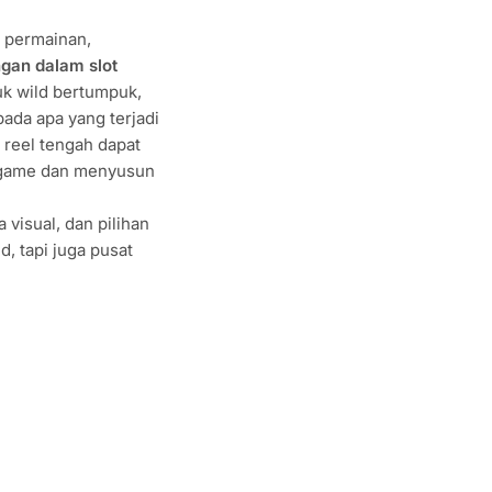
h permainan,
gan dalam slot
uk wild bertumpuk,
ada apa yang terjadi
 reel tengah dapat
 game dan menyusun
visual, dan pilihan
, tapi juga pusat