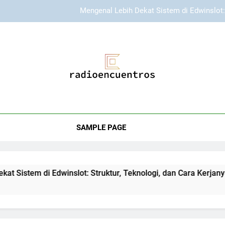
Mengenal Lebih Dekat Sistem di Edwinslot: 
Tips EDWINSLOT Login agar Pengg
Login Edwinslot
Panduan TIARA4D Logi
io Encuentros
Mengenal Lebih Dekat Sistem di Edwinslot: 
 Musik Dan Acara Menarik Di Radio Encuentros. Stasiun Radio 
Tips EDWINSLOT Login agar Pengg
SAMPLE PAGE
Login Edwinslot
i Edwinslot: Struktur, Teknologi, dan Cara Kerjanya
Tip
1 Mo