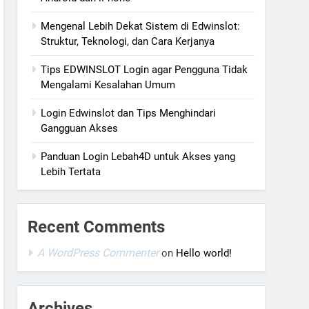
Mengenal Lebih Dekat Sistem di Edwinslot:
Struktur, Teknologi, dan Cara Kerjanya
Tips EDWINSLOT Login agar Pengguna Tidak
Mengalami Kesalahan Umum
Login Edwinslot dan Tips Menghindari
Gangguan Akses
Panduan Login Lebah4D untuk Akses yang
Lebih Tertata
Recent Comments
A WordPress Commenter
on
Hello world!
Archives