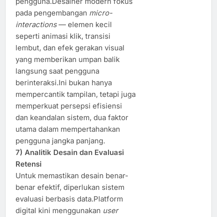
pengguna.Desainer modern fokus
pada pengembangan
micro-
interactions
— elemen kecil
seperti animasi klik, transisi
lembut, dan efek gerakan visual
yang memberikan umpan balik
langsung saat pengguna
berinteraksi.Ini bukan hanya
mempercantik tampilan, tetapi juga
memperkuat persepsi efisiensi
dan keandalan sistem, dua faktor
utama dalam mempertahankan
pengguna jangka panjang.
7) Analitik Desain dan Evaluasi
Retensi
Untuk memastikan desain benar-
benar efektif, diperlukan sistem
evaluasi berbasis data.Platform
digital kini menggunakan
user