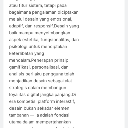
atau fitur sistem, tetapi pada
bagaimana pengalaman diciptakan
melalui desain yang emosional,
adaptif, dan responsif.Desain yang
baik mampu menyeimbangkan
aspek estetika, fungsionalitas, dan
psikologi untuk menciptakan
keterlibatan yang
mendalam.Penerapan prinsip
gamifikasi, personalisasi, dan
analisis perilaku pengguna telah
menjadikan desain sebagai alat
strategis dalam membangun
loyalitas digital jangka panjang.Di
era kompetisi platform interaktif,
desain bukan sekadar elemen
tambahan — ia adalah fondasi
utama dalam mempertahankan