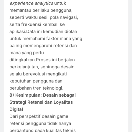
experience analytics
untuk
memantau perilaku pengguna,
seperti waktu sesi, pola navigasi,
serta frekuensi kembali ke
aplikasi.Data ini kemudian diolah
untuk memahami faktor mana yang
paling memengaruhi retensi dan
mana yang perlu
ditingkatkan.Proses ini berjalan
berkelanjutan, sehingga desain
selalu berevolusi mengikuti
kebutuhan pengguna dan
perubahan tren teknologi.
8) Kesimpulan: Desain sebagai
Strategi Retensi dan Loyalitas
Digital
Dari perspektif desain game,
retensi pengguna tidak hanya
bergantung pada kualitas teknis