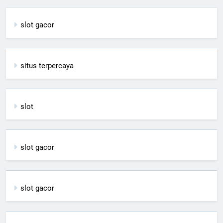
slot gacor
situs terpercaya
slot
slot gacor
slot gacor