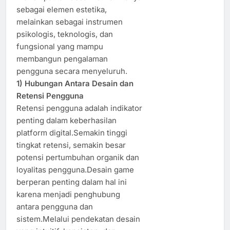
sebagai elemen estetika,
melainkan sebagai instrumen
psikologis, teknologis, dan
fungsional yang mampu
membangun pengalaman
pengguna secara menyeluruh.
1) Hubungan Antara Desain dan
Retensi Pengguna
Retensi pengguna adalah indikator
penting dalam keberhasilan
platform digital.Semakin tinggi
tingkat retensi, semakin besar
potensi pertumbuhan organik dan
loyalitas pengguna.Desain game
berperan penting dalam hal ini
karena menjadi penghubung
antara pengguna dan
sistem.Melalui pendekatan desain