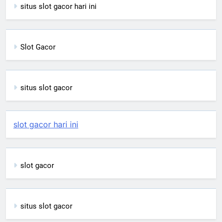
situs slot gacor hari ini
Slot Gacor
situs slot gacor
slot gacor hari ini
slot gacor
situs slot gacor