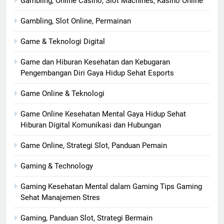
Gambling, Online Casino, Slot Machines, Kasino Online
Gambling, Slot Online, Permainan
Game & Teknologi Digital
Game dan Hiburan Kesehatan dan Kebugaran
Pengembangan Diri Gaya Hidup Sehat Esports
Game Online & Teknologi
Game Online Kesehatan Mental Gaya Hidup Sehat
Hiburan Digital Komunikasi dan Hubungan
Game Online, Strategi Slot, Panduan Pemain
Gaming & Technology
Gaming Kesehatan Mental dalam Gaming Tips Gaming
Sehat Manajemen Stres
Gaming, Panduan Slot, Strategi Bermain