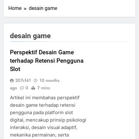
Home
desain game
desain game
Perspektif Desain Game
terhadap Retensi Pengguna
Slot
207cf41
10 months
ago
0
7 mins
Artikel ini membahas perspektif
desain game terhadap retensi
pengguna pada platform slot
digital, mencakup prinsip psikologi
interaksi, desain visual adaptif,
mekanika permainan, serta