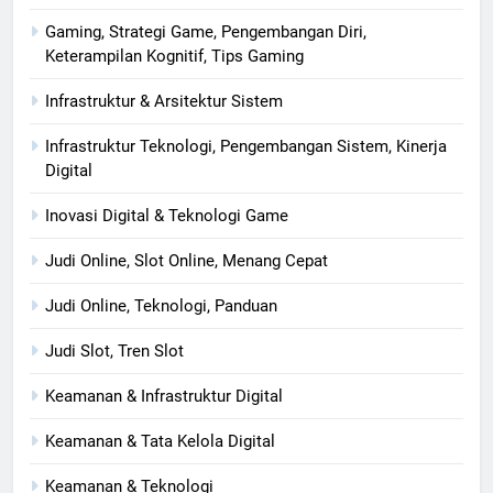
Gaming, Strategi Game, Pengembangan Diri,
Keterampilan Kognitif, Tips Gaming
Infrastruktur & Arsitektur Sistem
Infrastruktur Teknologi, Pengembangan Sistem, Kinerja
Digital
Inovasi Digital & Teknologi Game
Judi Online, Slot Online, Menang Cepat
Judi Online, Teknologi, Panduan
Judi Slot, Tren Slot
Keamanan & Infrastruktur Digital
Keamanan & Tata Kelola Digital
Keamanan & Teknologi