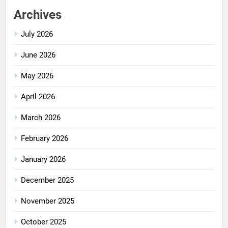
Archives
July 2026
June 2026
May 2026
April 2026
March 2026
February 2026
January 2026
December 2025
November 2025
October 2025