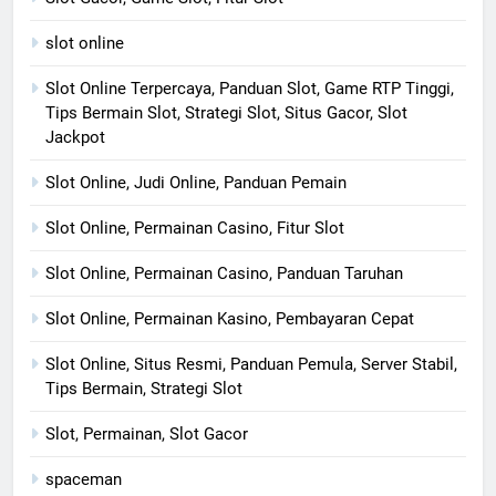
slot online
Slot Online Terpercaya, Panduan Slot, Game RTP Tinggi,
Tips Bermain Slot, Strategi Slot, Situs Gacor, Slot
Jackpot
Slot Online, Judi Online, Panduan Pemain
Slot Online, Permainan Casino, Fitur Slot
Slot Online, Permainan Casino, Panduan Taruhan
Slot Online, Permainan Kasino, Pembayaran Cepat
Slot Online, Situs Resmi, Panduan Pemula, Server Stabil,
Tips Bermain, Strategi Slot
Slot, Permainan, Slot Gacor
spaceman