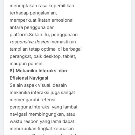
menciptakan rasa kepemilikan
terhadap pengalaman,
memperkuat ikatan emosional
antara pengguna dan
platform.Selain itu, penggunaan
responsive design
memastikan
tampilan tetap optimal di berbagai
perangkat, baik desktop, tablet,
maupun ponsel.
6) Mekanika Interaksi dan
Efisiensi Navigasi
Selain aspek visual, desain
mekanika interaksi juga sangat
memengaruhi retensi
pengguna.Interaksi yang lambat,
navigasi membingungkan, atau
waktu respon yang lama dapat
menurunkan tingkat kepuasan