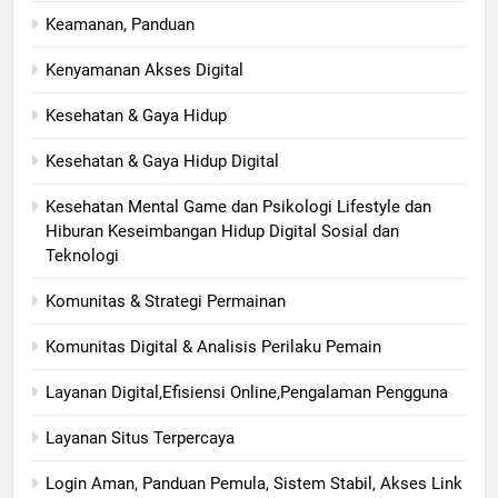
Keamanan, Panduan
Kenyamanan Akses Digital
Kesehatan & Gaya Hidup
Kesehatan & Gaya Hidup Digital
Kesehatan Mental Game dan Psikologi Lifestyle dan
Hiburan Keseimbangan Hidup Digital Sosial dan
Teknologi
Komunitas & Strategi Permainan
Komunitas Digital & Analisis Perilaku Pemain
Layanan Digital,Efisiensi Online,Pengalaman Pengguna
Layanan Situs Terpercaya
Login Aman, Panduan Pemula, Sistem Stabil, Akses Link