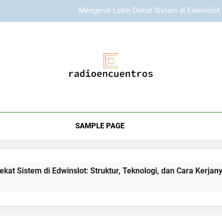
Mengenal Lebih Dekat Sistem di Edwinslot: 
Tips EDWINSLOT Login agar Pengg
Login Edwinslot
Panduan TIARA4D Logi
io Encuentros
Mengenal Lebih Dekat Sistem di Edwinslot: 
 Musik Dan Acara Menarik Di Radio Encuentros. Stasiun Radio 
Tips EDWINSLOT Login agar Pengg
SAMPLE PAGE
Login Edwinslot
 Edwinslot: Struktur, Teknologi, dan Cara Kerjanya
Tip
1 Mon