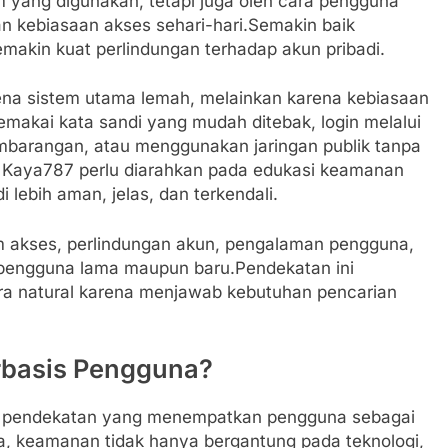
m yang digunakan, tetapi juga oleh cara pengguna
an kebiasaan akses sehari-hari.Semakin baik
kin kuat perlindungan terhadap akun pribadi.
ena sistem utama lemah, melainkan karena kebiasaan
makai kata sandi yang mudah ditebak, login melalui
barangan, atau menggunakan jaringan publik tanpa
 Kaya787 perlu diarahkan pada edukasi keamanan
lebih aman, jelas, dan terkendali.
em akses, perlindungan akun, pengalaman pengguna,
n pengguna lama maupun baru.Pendekatan ini
 natural karena menjawab kebutuhan pencarian
rbasis Pengguna?
h pendekatan yang menempatkan pengguna sebagai
ya, keamanan tidak hanya bergantung pada teknologi,