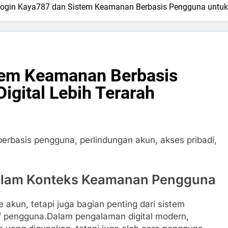
ogin Kaya787 dan Sistem Keamanan Berbasis Pengguna untuk A
tem Keamanan Berbasis
igital Lebih Terarah
rbasis pengguna, perlindungan akun, akses pribadi,
alam Konteks Keamanan Pengguna
kun, tetapi juga bagian penting dari sistem
if pengguna.Dalam pengalaman digital modern,