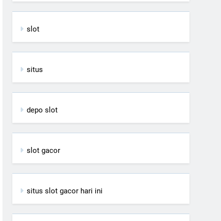
slot
situs
depo slot
slot gacor
situs slot gacor hari ini