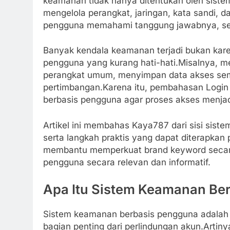
keamanan tidak hanya ditentukan oleh siste
mengelola perangkat, jaringan, kata sandi, d
pengguna memahami tanggung jawabnya, sema
Banyak kendala keamanan terjadi bukan kar
pengguna yang kurang hati-hati.Misalnya, me
perangkat umum, menyimpan data akses sem
pertimbangan.Karena itu, pembahasan Login
berbasis pengguna agar proses akses menjadi 
Artikel ini membahas Kaya787 dari sisi sist
serta langkah praktis yang dapat diterapka
membantu memperkuat brand keyword secara
pengguna secara relevan dan informatif.
Apa Itu Sistem Keamanan Be
Sistem keamanan berbasis pengguna adala
bagian penting dari perlindungan akun.Artin