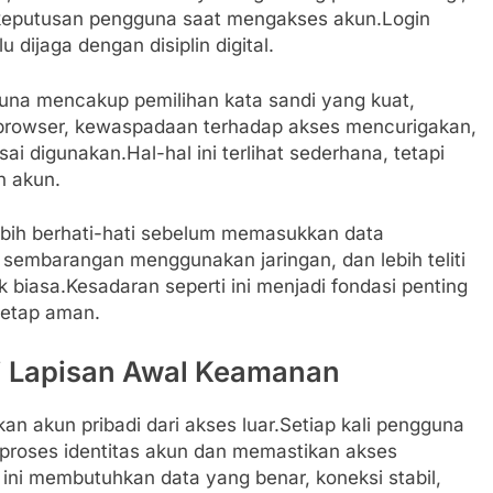
n keputusan pengguna saat mengakses akun.Login
 dijaga dengan disiplin digital.
una mencakup pemilihan kata sandi yang kuat,
 browser, kewaspadaan terhadap akses mencurigakan,
sai digunakan.Hal-hal ini terlihat sederhana, tetapi
n akun.
ebih berhati-hati sebelum memasukkan data
k sembarangan menggunakan jaringan, dan lebih teliti
 biasa.Kesadaran seperti ini menjadi fondasi penting
etap aman.
i Lapisan Awal Keamanan
n akun pribadi dari akses luar.Setiap kali pengguna
roses identitas akun dan memastikan akses
ini membutuhkan data yang benar, koneksi stabil,