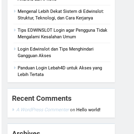
Mengenal Lebih Dekat Sistem di Edwinslot:
Struktur, Teknologi, dan Cara Kerjanya
Tips EDWINSLOT Login agar Pengguna Tidak
Mengalami Kesalahan Umum
Login Edwinslot dan Tips Menghindari
Gangguan Akses
Panduan Login Lebah4D untuk Akses yang
Lebih Tertata
Recent Comments
A WordPress Commenter
on
Hello world!
Archives