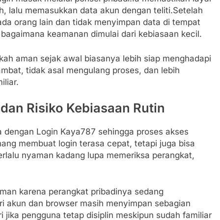
, lalu memasukkan data akun dengan teliti.Setelah
pada orang lain dan tidak menyimpan data di tempat
 bagaimana keamanan dimulai dari kebiasaan kecil.
kah aman sejak awal biasanya lebih siap menghadapi
ambat, tidak asal mengulang proses, dan lebih
liar.
an Risiko Kebiasaan Rutin
a dengan Login Kaya787 sehingga proses akses
ang membuat login terasa cepat, tetapi juga bisa
lalu nyaman kadang lupa memeriksa perangkat,
teman karena perangkat pribadinya sedang
dari akun dan browser masih menyimpan sebagian
ri jika pengguna tetap disiplin meskipun sudah familiar