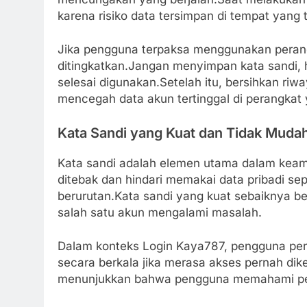
karena risiko data tersimpan di tempat yang t
Jika pengguna terpaksa menggunakan perangk
ditingkatkan.Jangan menyimpan kata sandi, hi
selesai digunakan.Setelah itu, bersihkan riwa
mencegah data akun tertinggal di perangkat y
Kata Sandi yang Kuat dan Tidak Muda
Kata sandi adalah elemen utama dalam kea
ditebak dan hindari memakai data pribadi sep
berurutan.Kata sandi yang kuat sebaiknya ber
salah satu akun mengalami masalah.
Dalam konteks Login Kaya787, pengguna pe
secara berkala jika merasa akses pernah dike
menunjukkan bahwa pengguna memahami pen