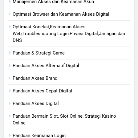
Manajemen Akses dan Keamanan Akun
Optimasi Browser dan Keamanan Akses Digital
Optimasi Koneksi,Keamanan Akses
Web,Troubleshooting Login,Privasi Digital,Jaringan dan
DNS
Panduan & Strategi Game
Panduan Akses Alternatif Digital
Panduan Akses Brand
Panduan Akses Cepat Digital
Panduan Akses Digital
Panduan Bermain Slot, Slot Online, Strategi Kasino
Online
Panduan Keamanan Login