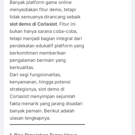
Banyak platform game online
menyediakan fitur demo, tetapi
tidak semuanya dirancang sebaik
slot demo di Corlaslot
. Fitur ini
bukan hanya sarana coba-coba,
tetapi menjadi bagian integral dari
pendekatan edukatif platform yang
berkomitmen memberikan
pengalaman bermain yang
berkualitas.
Dari segi fungsionalitas,
kenyamanan, hingga potensi
strategisnya, slot demo di
Corlaslot menyimpan sejumlah
fakta menarik yang jarang disadari
banyak pemain. Berikut adalah
ulasan lengkapnya.