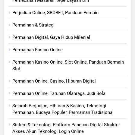
Pemecahan Masalah Kepercayaan Diri
Perjudian Online, SBOBET, Panduan Pemain
Permainan & Strategi
Permainan Digital, Gaya Hidup Milenial
Permainan Kasino Online
Permainan Kasino Online, Slot Online, Panduan Bermain
Slot
Permainan Online, Casino, Hiburan Digital
Permainan Online, Taruhan Olahraga, Judi Bola
Sejarah Perjudian, Hiburan & Kasino, Teknologi
Permainan, Budaya Populer, Permainan Tradisional
Sistem & Teknologi Platform Panduan Digital Struktur
Akses Akun Teknologi Login Online