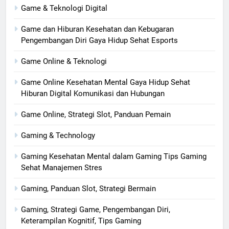
Game & Teknologi Digital
Game dan Hiburan Kesehatan dan Kebugaran
Pengembangan Diri Gaya Hidup Sehat Esports
Game Online & Teknologi
Game Online Kesehatan Mental Gaya Hidup Sehat
Hiburan Digital Komunikasi dan Hubungan
Game Online, Strategi Slot, Panduan Pemain
Gaming & Technology
Gaming Kesehatan Mental dalam Gaming Tips Gaming
Sehat Manajemen Stres
Gaming, Panduan Slot, Strategi Bermain
Gaming, Strategi Game, Pengembangan Diri,
Keterampilan Kognitif, Tips Gaming