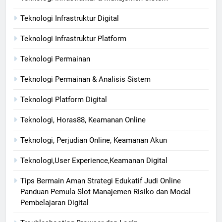
Teknologi Infrastruktur Digital
Teknologi Infrastruktur Platform
Teknologi Permainan
Teknologi Permainan & Analisis Sistem
Teknologi Platform Digital
Teknologi, Horas88, Keamanan Online
Teknologi, Perjudian Online, Keamanan Akun
Teknologi,User Experience,Keamanan Digital
Tips Bermain Aman Strategi Edukatif Judi Online
Panduan Pemula Slot Manajemen Risiko dan Modal
Pembelajaran Digital