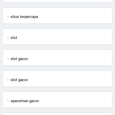
situs terpercaya
slot
slot gacor
slot gacor
spaceman gacor