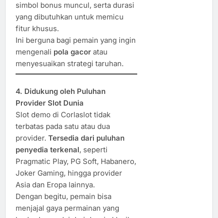
simbol bonus muncul, serta durasi
yang dibutuhkan untuk memicu
fitur khusus.
Ini berguna bagi pemain yang ingin
mengenali
pola gacor
atau
menyesuaikan strategi taruhan.
4. Didukung oleh Puluhan
Provider Slot Dunia
Slot demo di Corlaslot tidak
terbatas pada satu atau dua
provider.
Tersedia dari puluhan
penyedia terkenal
, seperti
Pragmatic Play, PG Soft, Habanero,
Joker Gaming, hingga provider
Asia dan Eropa lainnya.
Dengan begitu, pemain bisa
menjajal gaya permainan yang