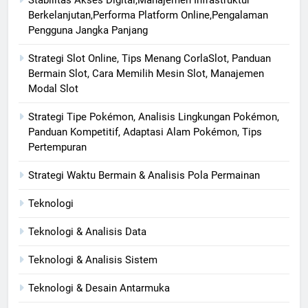
Berkelanjutan,Performa Platform Online,Pengalaman
Pengguna Jangka Panjang
Strategi Slot Online, Tips Menang CorlaSlot, Panduan
Bermain Slot, Cara Memilih Mesin Slot, Manajemen
Modal Slot
Strategi Tipe Pokémon, Analisis Lingkungan Pokémon,
Panduan Kompetitif, Adaptasi Alam Pokémon, Tips
Pertempuran
Strategi Waktu Bermain & Analisis Pola Permainan
Teknologi
Teknologi & Analisis Data
Teknologi & Analisis Sistem
Teknologi & Desain Antarmuka