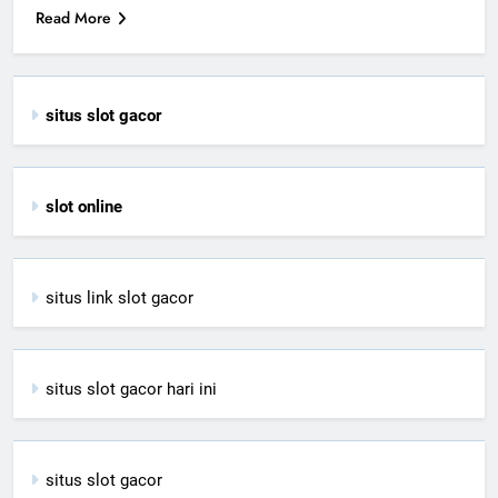
Read More
situs slot gacor
slot online
situs link slot gacor
situs slot gacor hari ini
situs slot gacor