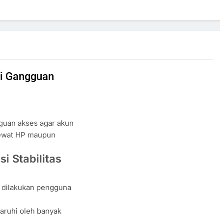
ri Gangguan
gguan akses agar akun
lewat HP maupun
i Stabilitas
u dilakukan pengguna
garuhi oleh banyak