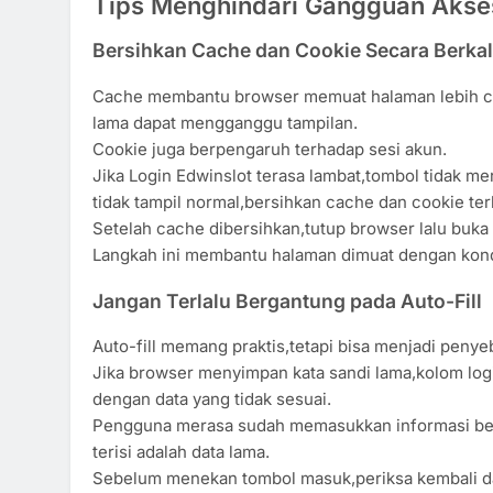
Tips Menghindari Gangguan Akse
Bersihkan Cache dan Cookie Secara Berka
Cache membantu browser memuat halaman lebih 
lama dapat mengganggu tampilan.
Cookie juga berpengaruh terhadap sesi akun.
Jika Login Edwinslot terasa lambat,tombol tidak m
tidak tampil normal,bersihkan cache dan cookie ter
Setelah cache dibersihkan,tutup browser lalu buka
Langkah ini membantu halaman dimuat dengan kondi
Jangan Terlalu Bergantung pada Auto-Fill
Auto-fill memang praktis,tetapi bisa menjadi penyeb
Jika browser menyimpan kata sandi lama,kolom logi
dengan data yang tidak sesuai.
Pengguna merasa sudah memasukkan informasi ben
terisi adalah data lama.
Sebelum menekan tombol masuk,periksa kembali dat