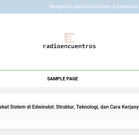
Mengenal Lebih Dekat Sistem di Edwinslot: 
Tips EDWINSLOT Login agar Pengg
Login Edwinslot
Panduan TIARA4D Logi
io Encuentros
Mengenal Lebih Dekat Sistem di Edwinslot: 
 Musik Dan Acara Menarik Di Radio Encuentros. Stasiun Radio 
Tips EDWINSLOT Login agar Pengg
SAMPLE PAGE
Login Edwinslot
 Edwinslot: Struktur, Teknologi, dan Cara Kerjanya
Tip
1 Mo