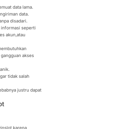
muat data lama.
ngiriman data.
anpa disadari.
informasi seperti
ses akun,atau
 membutuhkan
 gangguan akses
anik.
ar tidak salah
ebabnya justru dapat
ot
inslot karena