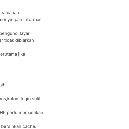
keamanan.
 menyimpan informasi
pengunci layar.
r tidak dibiarkan
erutama jika
bih
s,kolom login sulit
 HP perlu memastikan
n bersihkan cache.