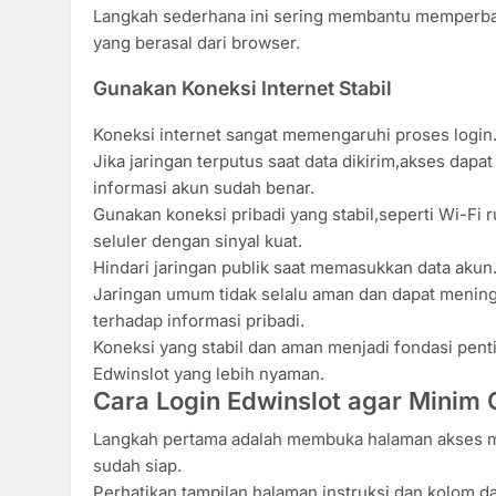
Langkah sederhana ini sering membantu memperba
yang berasal dari browser.
Gunakan Koneksi Internet Stabil
Koneksi internet sangat memengaruhi proses login
Jika jaringan terputus saat data dikirim,akses dapa
informasi akun sudah benar.
Gunakan koneksi pribadi yang stabil,seperti Wi-Fi 
seluler dengan sinyal kuat.
Hindari jaringan publik saat memasukkan data akun
Jaringan umum tidak selalu aman dan dapat mening
terhadap informasi pribadi.
Koneksi yang stabil dan aman menjadi fondasi pent
Edwinslot yang lebih nyaman.
Cara Login Edwinslot agar Minim
Langkah pertama adalah membuka halaman akses m
sudah siap.
Perhatikan tampilan halaman,instruksi,dan kolom da