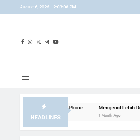
Skip
August 6, 2026
2:03:09 PM
to
content
Rad
Dengarkan
una Android dan iPhone
Mengenal Lebih Dekat Sistem di
1 Month Ago
HEADLINES