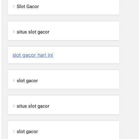
Slot Gacor
situs slot gacor
slot gacor hari ini
slot gacor
situs slot gacor
slot gacor