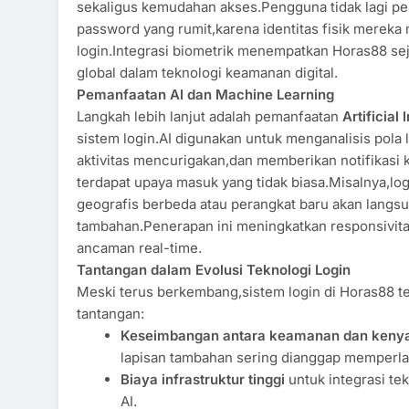
sekaligus kemudahan akses.Pengguna tidak lagi pe
password yang rumit,karena identitas fisik mereka
login.Integrasi biometrik menempatkan Horas88 sej
global dalam teknologi keamanan digital.
Pemanfaatan AI dan Machine Learning
Langkah lebih lanjut adalah pemanfaatan
Artificial 
sistem login.AI digunakan untuk menganalisis pola
aktivitas mencurigakan,dan memberikan notifikasi 
terdapat upaya masuk yang tidak biasa.Misalnya,logi
geografis berbeda atau perangkat baru akan langsu
tambahan.Penerapan ini meningkatkan responsivita
ancaman real-time.
Tantangan dalam Evolusi Teknologi Login
Meski terus berkembang,sistem login di Horas88 
tantangan:
Keseimbangan antara keamanan dan ken
lapisan tambahan sering dianggap memperla
Biaya infrastruktur tinggi
untuk integrasi te
AI.