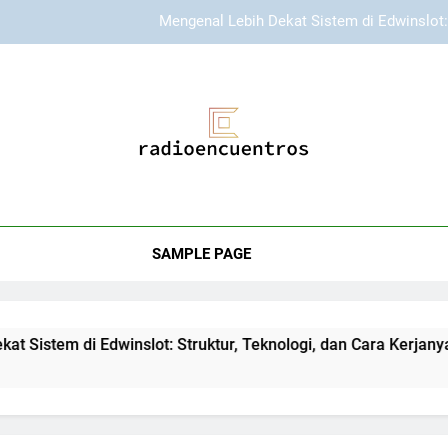
Mengenal Lebih Dekat Sistem di Edwinslot: 
Tips EDWINSLOT Login agar Pengg
Login Edwinslot
Panduan TIARA4D Logi
io Encuentros
Mengenal Lebih Dekat Sistem di Edwinslot: 
 Musik Dan Acara Menarik Di Radio Encuentros. Stasiun Radio 
Tips EDWINSLOT Login agar Pengg
SAMPLE PAGE
Login Edwinslot
 Edwinslot: Struktur, Teknologi, dan Cara Kerjanya
Tip
1 Mon