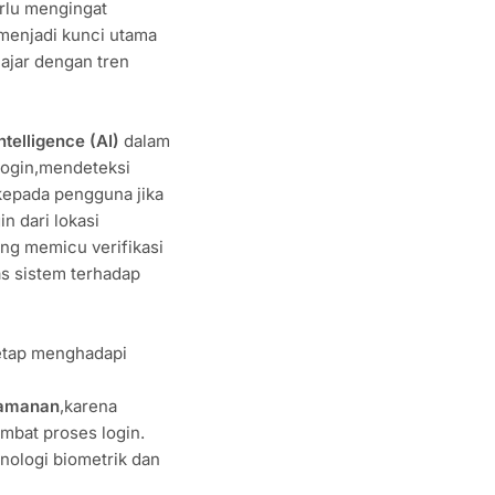
rlu mengingat
 menjadi kunci utama
ajar dengan tren
Intelligence (AI)
dalam
 login,mendeteksi
kepada pengguna jika
n dari lokasi
ng memicu verifikasi
s sistem terhadap
tetap menghadapi
yamanan
,karena
mbat proses login.
knologi biometrik dan