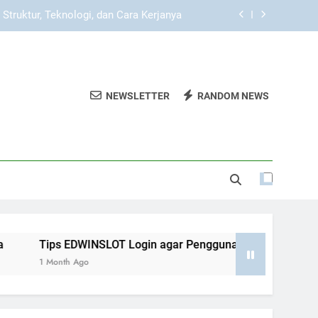
Struktur, Teknologi, dan Cara Kerjanya
una Tidak Mengalami Kesalahan Umum
 dan Tips Menghindari Gangguan Akses
NEWSLETTER
RANDOM NEWS
n untuk Pengguna Android dan iPhone
Struktur, Teknologi, dan Cara Kerjanya
Untuk Hiburan Sepanjang Hari.
una Tidak Mengalami Kesalahan Umum
 dan Tips Menghindari Gangguan Akses
s EDWINSLOT Login agar Pengguna Tidak Mengalami Kesala
th Ago