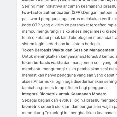
Seiring meningkatnya ancaman keamanan,Horas8
two-factor authentication (2FA)
.Dengan metode in
password pengguna juga harus melakukan verifikas
kode OTP yang dikirim ke perangkat terdaftar.Imple
mampu mengurangi risiko akses ilegal meski kred
telah diketahui pihak lain.Teknologi ini menandai tra
sistem login sederhana ke sistem berlapis.
Token Berbasis Waktu dan Session Management
Untuk meningkatkan kenyamanan,Horas88 kemudia
token berbasis waktu
dan manajemen sesi yang leb
membantu mengurangi risiko pembajakan sesi (sess
memastikan hanya pengguna yang sah yang dapat
akses.Antarmuka login juga disederhanakan sehing
tambahan,proses tetap efisien bagi pengguna.
Integrasi Biometrik untuk Keamanan Modern
Sebagai bagian dari evolusi login,Horas88 mengad
biometrik
seperti sidik jari dan pengenalan wajah 
mendukung.Teknologi ini menghadirkan keamanan ti