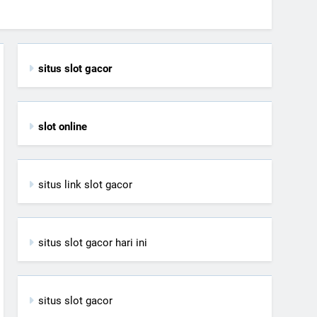
situs slot gacor
slot online
situs link slot gacor
situs slot gacor hari ini
situs slot gacor