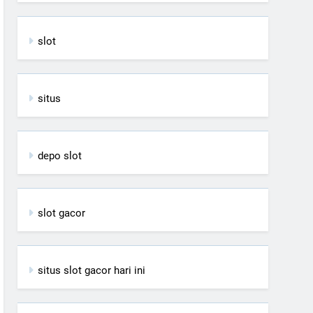
slot
situs
depo slot
slot gacor
situs slot gacor hari ini