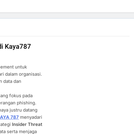
di Kaya787
gement untuk
i dalam organisasi.
n data dan
rang fokus pada
erangan phishing.
aya justru datang
AYA 787
menyadari
rategi
Insider Threat
ta serta menjaga