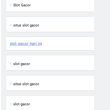
Slot Gacor
situs slot gacor
slot gacor hari ini
slot gacor
situs slot gacor
slot gacor