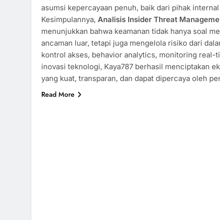
asumsi kepercayaan penuh, baik dari pihak interna
Kesimpulannya,
Analisis Insider Threat Manageme
menunjukkan bahwa keamanan tidak hanya soal mel
ancaman luar, tetapi juga mengelola risiko dari da
kontrol akses, behavior analytics, monitoring real-t
inovasi teknologi, Kaya787 berhasil menciptakan 
yang kuat, transparan, dan dapat dipercaya oleh p
Read More