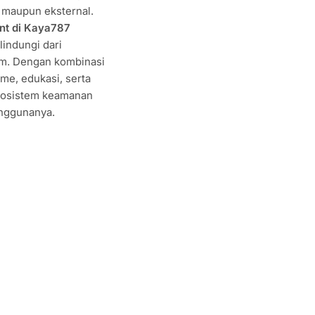
l maupun eksternal.
nt di Kaya787
indungi dari
lam. Dengan kombinasi
ime, edukasi, serta
ekosistem keamanan
enggunanya.