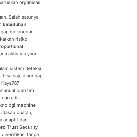
aruskan organisasi
an. Salah satunya
n kebutuhan
nggap melanggar
katkan risiko
roportional
da aktivitas yang
lam sistem deteksi
h bisa saja dianggap
, Kaya787
manual oleh tim
dan adil.
knologi
machine
rdasan buatan,
a adaptif dan
ro Trust Security
diverifikasi tanpa