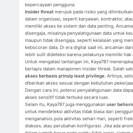
kepercayaan pengguna.
Insider threat
merujuk pada risiko yang ditimbulkan 
dalam organisasi, seperti karyawan, kontraktor, atau
memiliki akses ke sistem dan data penting. Ancaman 
disengaja, misalnya penyalahgunaan data untuk keu
maupun tidak disengaja, seperti kelalaian yang me
kebocoran data. Di era digital saat ini, ancaman dari
lebih sulit dideteksi karena pelakunya memiliki hak
Untuk mengatasi tantangan ini, Kaya787 menerapk
berlapis dalam manajemen insider threat. Salah sa
akses berbasis prinsip least privilege
. Artinya, set
diberikan akses sesuai dengan kebutuhan pekerjaan
Dengan cara ini, potensi penyalahgunaan data dapa
akses sensitif tidak terbuka secara luas.
Selain itu, Kaya787 juga menggunakan
user behavi
untuk mendeteksi aktivitas tidak biasa dari pengguna
menganalisis pola aktivitas sehari-hari, seperti frek
diakses, atau perubahan konfigurasi. Jika ada anoma
dalam jumlah besar pada waktu tidak wajar, sistem