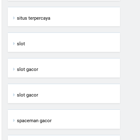
situs terpercaya
slot
slot gacor
slot gacor
spaceman gacor