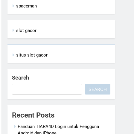
spaceman
slot gacor
situs slot gacor
Search
SEARCH
Recent Posts
Panduan TIARA4D Login untuk Pengguna
Android dan iPhone