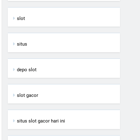
slot
situs
depo slot
slot gacor
situs slot gacor hari ini