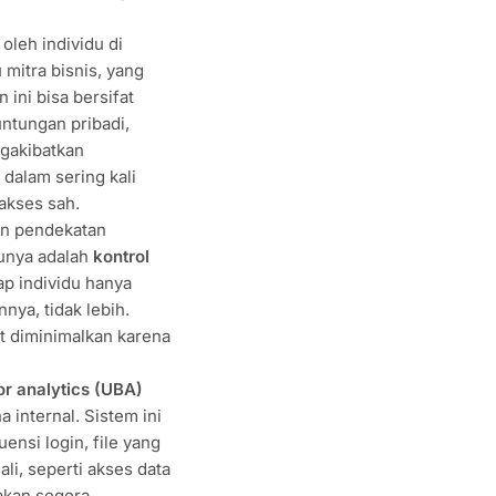
oleh individu di
 mitra bisnis, yang
ini bisa bersifat
ntungan pribadi,
ngakibatkan
 dalam sering kali
 akses sah.
an pendekatan
tunya adalah
kontrol
iap individu hanya
nya, tidak lebih.
t diminimalkan karena
or analytics (UBA)
 internal. Sistem ini
uensi login, file yang
li, seperti akses data
 akan segera