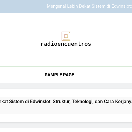
Mengenal Lebih Dekat Sistem di Edwinslot: 
Tips EDWINSLOT Login agar Pengg
Login Edwinslot
Panduan TIARA4D Logi
io Encuentros
Mengenal Lebih Dekat Sistem di Edwinslot: 
 Musik Dan Acara Menarik Di Radio Encuentros. Stasiun Radio 
Tips EDWINSLOT Login agar Pengg
SAMPLE PAGE
Login Edwinslot
 di Edwinslot: Struktur, Teknologi, dan Cara Kerjanya
T
1