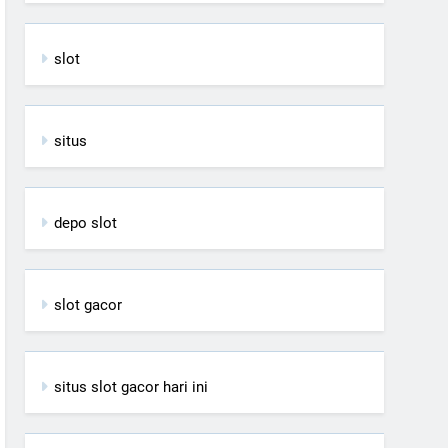
slot
situs
depo slot
slot gacor
situs slot gacor hari ini