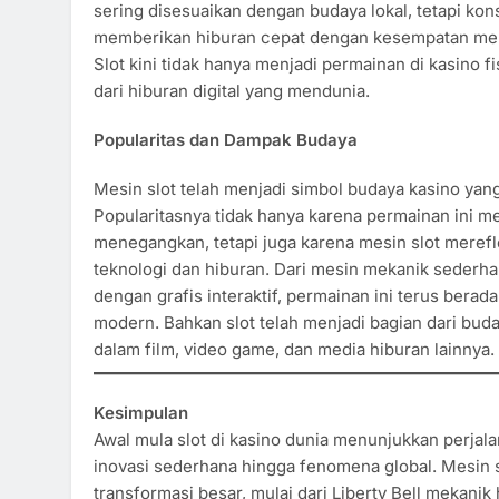
sering disesuaikan dengan budaya lokal, tetapi kons
memberikan hiburan cepat dengan kesempatan me
Slot kini tidak hanya menjadi permainan di kasino fis
dari hiburan digital yang mendunia.
Popularitas dan Dampak Budaya
Mesin slot telah menjadi simbol budaya kasino yang
Popularitasnya tidak hanya karena permainan ini 
menegangkan, tetapi juga karena mesin slot merefl
teknologi dan hiburan. Dari mesin mekanik sederha
dengan grafis interaktif, permainan ini terus berad
modern. Bahkan slot telah menjadi bagian dari bud
dalam film, video game, dan media hiburan lainnya.
Kesimpulan
Awal mula slot di kasino dunia menunjukkan perjala
inovasi sederhana hingga fenomena global. Mesin sl
transformasi besar, mulai dari Liberty Bell mekanik 