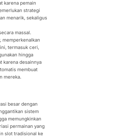
at karena pemain
merlukan strategi
an menarik, sekaligus
secara massal.
y, memperkenalkan
ni, termasuk ceri,
igunakan hingga
at karena desainnya
otomatis membuat
an mereka.
vasi besar dengan
nggantikan sistem
ingga memungkinkan
riasi permainan yang
n slot tradisional ke