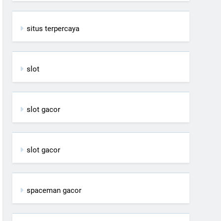
situs terpercaya
slot
slot gacor
slot gacor
spaceman gacor