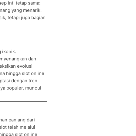
ep inti tetap sama:
nang yang menarik.
ik, tetapi juga bagian
 ikonik.
menyenangkan dan
eksikan evolusi
na hingga slot online
aptasi dengan tren
aya populer, muncul
nan panjang dari
ot telah melalui
hingga slot online