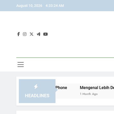
Skip
August 10, 2026
4:33:25 AM
to
content
Rad
Dengarkan
ngguna Android dan iPhone
Mengenal Lebih Dekat Sistem
1 Month Ago
HEADLINES