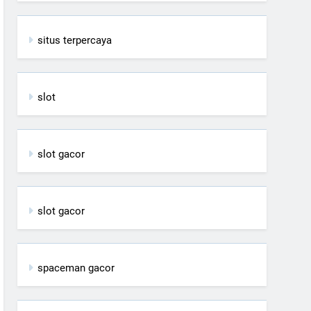
situs terpercaya
slot
slot gacor
slot gacor
spaceman gacor