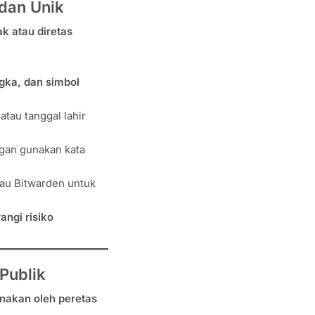
dan Unik
k atau diretas
gka, dan simbol
atau tanggal lahir
ngan gunakan kata
tau Bitwarden untuk
ngi risiko
 Publik
unakan oleh peretas