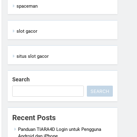
spaceman
slot gacor
situs slot gacor
Search
SEARCH
Recent Posts
Panduan TIARA4D Login untuk Pengguna
Android dan iPhone