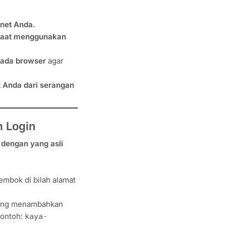
net Anda.
 saat menggunakan
pada browser
agar
 Anda dari serangan
 Login
 dengan yang asli
embok di bilah alamat
ering menambahkan
contoh:
kaya-