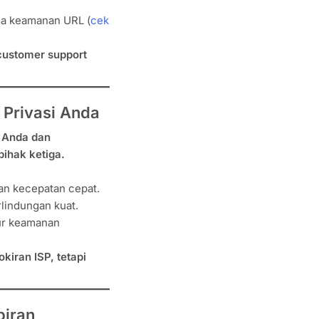
a keamanan URL (
cek
 customer support
 Privasi Anda
 Anda dan
ihak ketiga.
an kecepatan cepat.
lindungan kuat.
ur keamanan
iran ISP, tetapi
piran