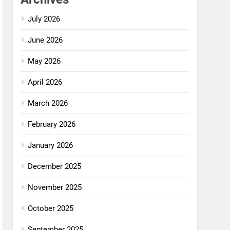
July 2026
June 2026
May 2026
April 2026
March 2026
February 2026
January 2026
December 2025
November 2025
October 2025
September 2025