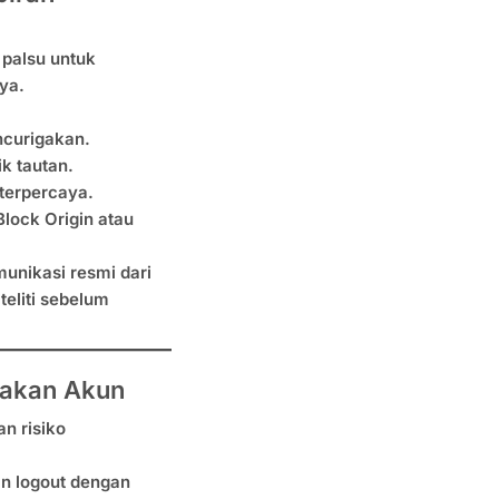
palsu untuk
ya.
ncurigakan.
k tautan.
terpercaya.
lock Origin atau
munikasi resmi dari
 teliti sebelum
nakan Akun
n risiko
n logout dengan