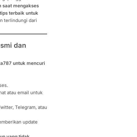
n saat mengakses
tips terbaik untuk
 terlindungi dari
esmi dan
ya787 untuk mencuri
ses.
hat atau email untuk
witter, Telegram, atau
mberikan update
rup yang tidak