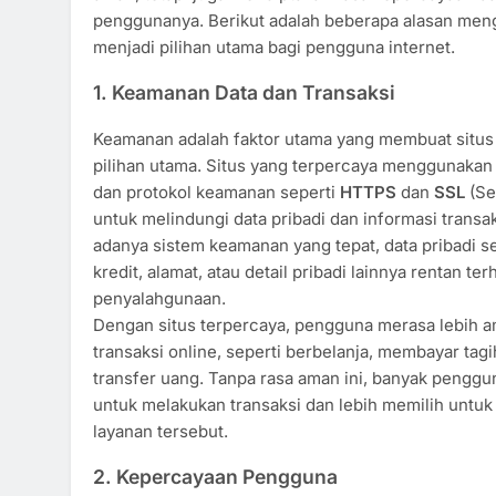
penggunanya. Berikut adalah beberapa alasan meng
menjadi pilihan utama bagi pengguna internet.
1.
Keamanan Data dan Transaksi
Keamanan adalah faktor utama yang membuat situs
pilihan utama. Situs yang terpercaya menggunakan 
dan protokol keamanan seperti
HTTPS
dan
SSL
(Se
untuk melindungi data pribadi dan informasi trans
adanya sistem keamanan yang tepat, data pribadi se
kredit, alamat, atau detail pribadi lainnya rentan t
penyalahgunaan.
Dengan situs terpercaya, pengguna merasa lebih 
transaksi online, seperti berbelanja, membayar tag
transfer uang. Tanpa rasa aman ini, banyak penggu
untuk melakukan transaksi dan lebih memilih untu
layanan tersebut.
2.
Kepercayaan Pengguna