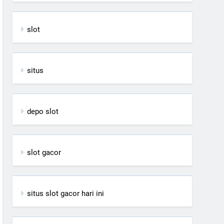
slot
situs
depo slot
slot gacor
situs slot gacor hari ini