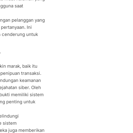
ngguna saat
ukungan pelanggan yang
pertanyaan. Ini
h cenderung untuk
r
in marak, baik itu
 penipuan transaksi.
rlindungan keamanan
ejahatan siber. Oleh
bukti memiliki sistem
ang penting untuk
elindungi
e sistem
eka juga memberikan