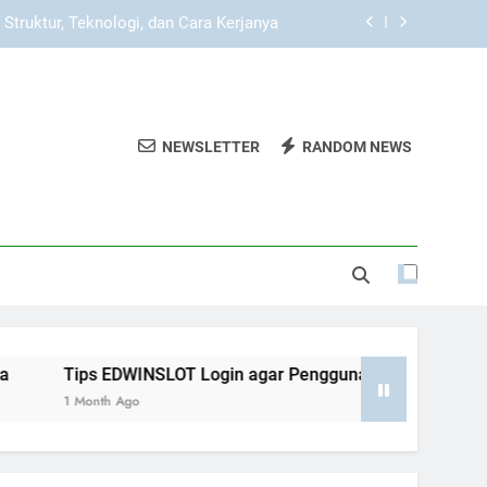
Struktur, Teknologi, dan Cara Kerjanya
una Tidak Mengalami Kesalahan Umum
 dan Tips Menghindari Gangguan Akses
NEWSLETTER
RANDOM NEWS
n untuk Pengguna Android dan iPhone
Struktur, Teknologi, dan Cara Kerjanya
Untuk Hiburan Sepanjang Hari.
una Tidak Mengalami Kesalahan Umum
 dan Tips Menghindari Gangguan Akses
s EDWINSLOT Login agar Pengguna Tidak Mengalami Kesala
nth Ago