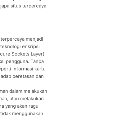
apa situs terpercaya
 terpercaya menjadi
teknologi enkripsi
cure Sockets Layer)
aksi pengguna. Tanpa
perti informasi kartu
erhadap peretasan dan
aman dalam melakukan
ihan, atau melakukan
na yang akan ragu
k tidak menggunakan