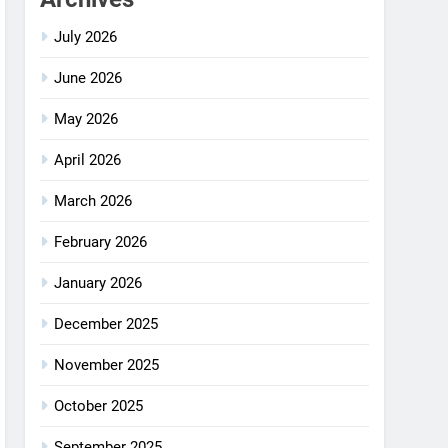
July 2026
June 2026
May 2026
April 2026
March 2026
February 2026
January 2026
December 2025
November 2025
October 2025
September 2025