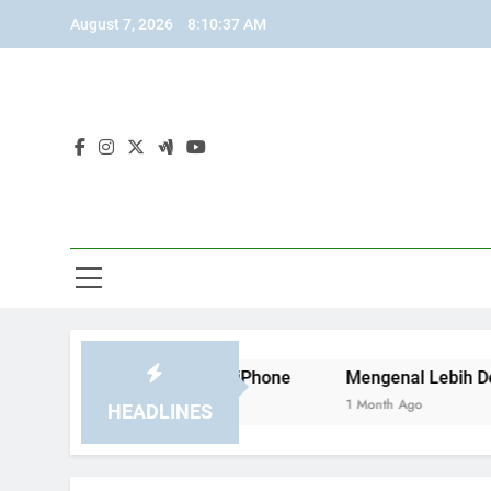
Skip
August 7, 2026
8:10:38 AM
to
content
Rad
Dengarkan
una Android dan iPhone
Mengenal Lebih Dekat Sistem di
1 Month Ago
HEADLINES