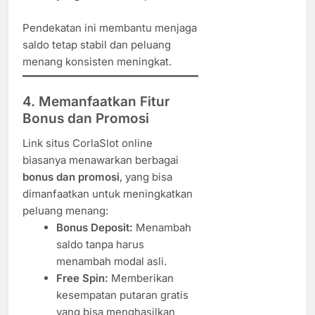
Pendekatan ini membantu menjaga
saldo tetap stabil dan peluang
menang konsisten meningkat.
4. Memanfaatkan Fitur
Bonus dan Promosi
Link situs CorlaSlot online
biasanya menawarkan berbagai
bonus dan promosi
, yang bisa
dimanfaatkan untuk meningkatkan
peluang menang:
Bonus Deposit:
Menambah
saldo tanpa harus
menambah modal asli.
Free Spin:
Memberikan
kesempatan putaran gratis
yang bisa menghasilkan