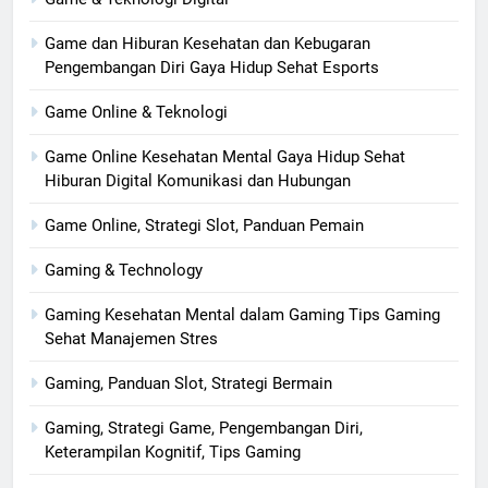
Game dan Hiburan Kesehatan dan Kebugaran
Pengembangan Diri Gaya Hidup Sehat Esports
Game Online & Teknologi
Game Online Kesehatan Mental Gaya Hidup Sehat
Hiburan Digital Komunikasi dan Hubungan
Game Online, Strategi Slot, Panduan Pemain
Gaming & Technology
Gaming Kesehatan Mental dalam Gaming Tips Gaming
Sehat Manajemen Stres
Gaming, Panduan Slot, Strategi Bermain
Gaming, Strategi Game, Pengembangan Diri,
Keterampilan Kognitif, Tips Gaming