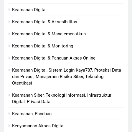
Keamanan Digital
Keamanan Digital & Aksesibilitas
Keamanan Digital & Manajemen Akun
Keamanan Digital & Monitoring
Keamanan Digital & Panduan Akses Online
Keamanan Digital, Sistem Login Kaya787, Proteksi Data
dan Privasi, Manajemen Risiko Siber, Teknologi
Otentikasi
Keamanan Siber, Teknologi Informasi, Infrastruktur
Digital, Privasi Data
Keamanan, Panduan
Kenyamanan Akses Digital