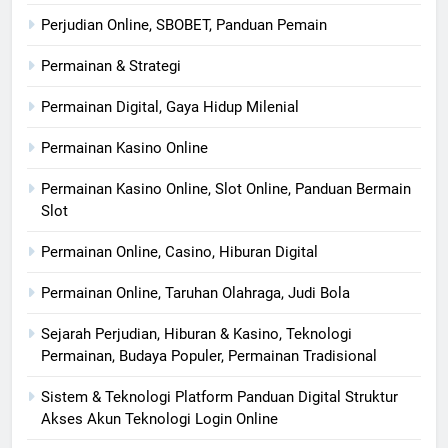
Perjudian Online, SBOBET, Panduan Pemain
Permainan & Strategi
Permainan Digital, Gaya Hidup Milenial
Permainan Kasino Online
Permainan Kasino Online, Slot Online, Panduan Bermain
Slot
Permainan Online, Casino, Hiburan Digital
Permainan Online, Taruhan Olahraga, Judi Bola
Sejarah Perjudian, Hiburan & Kasino, Teknologi
Permainan, Budaya Populer, Permainan Tradisional
Sistem & Teknologi Platform Panduan Digital Struktur
Akses Akun Teknologi Login Online