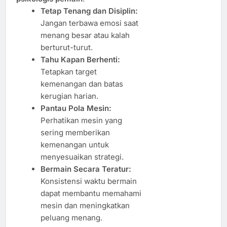
Tetap Tenang dan Disiplin:
Jangan terbawa emosi saat
menang besar atau kalah
berturut-turut.
Tahu Kapan Berhenti:
Tetapkan target
kemenangan dan batas
kerugian harian.
Pantau Pola Mesin:
Perhatikan mesin yang
sering memberikan
kemenangan untuk
menyesuaikan strategi.
Bermain Secara Teratur:
Konsistensi waktu bermain
dapat membantu memahami
mesin dan meningkatkan
peluang menang.