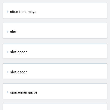
situs terpercaya
slot
slot gacor
slot gacor
spaceman gacor