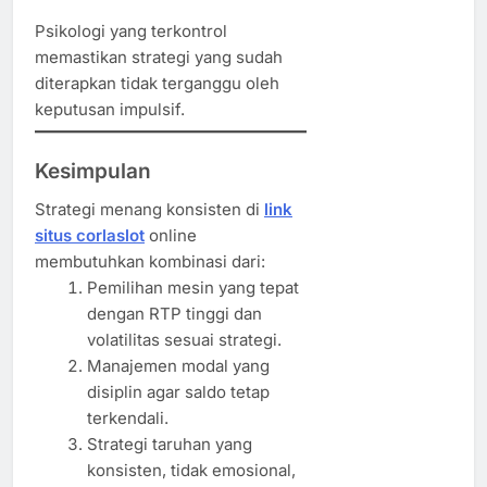
Psikologi yang terkontrol
memastikan strategi yang sudah
diterapkan tidak terganggu oleh
keputusan impulsif.
Kesimpulan
Strategi menang konsisten di
link
situs corlaslot
online
membutuhkan kombinasi dari:
Pemilihan mesin yang tepat
dengan RTP tinggi dan
volatilitas sesuai strategi.
Manajemen modal yang
disiplin agar saldo tetap
terkendali.
Strategi taruhan yang
konsisten, tidak emosional,