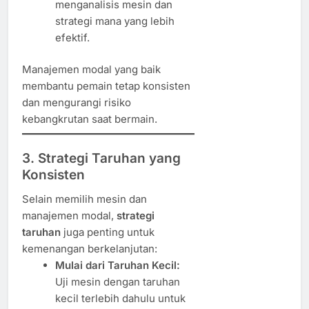
menganalisis mesin dan
strategi mana yang lebih
efektif.
Manajemen modal yang baik
membantu pemain tetap konsisten
dan mengurangi risiko
kebangkrutan saat bermain.
3. Strategi Taruhan yang
Konsisten
Selain memilih mesin dan
manajemen modal,
strategi
taruhan
juga penting untuk
kemenangan berkelanjutan:
Mulai dari Taruhan Kecil:
Uji mesin dengan taruhan
kecil terlebih dahulu untuk