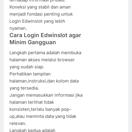
Koneksi yang stabil dan aman
menjadi fondasi penting untuk
Login Edwinslot yang lebih
nyaman.
Cara Login Edwinslot agar
Minim Gangguan
Langkah pertama adalah membuka
halaman akses melalui browser
yang sudah siap.
Perhatikan tampilan
halaman,instruksi,dan kolom data
yang tersedia.
Jangan memasukkan informasi jika
halaman terlihat tidak
konsisten,terlalu banyak pop-
up,atau meminta data yang tidak
relevan.
Langkah kedua adalah