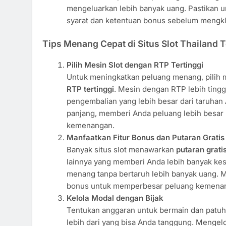
mengeluarkan lebih banyak uang. Pastikan 
syarat dan ketentuan bonus sebelum mengk
Tips Menang Cepat di Situs Slot Thailand 
Pilih Mesin Slot dengan RTP Tertinggi
Untuk meningkatkan peluang menang, pilih 
RTP tertinggi
. Mesin dengan RTP lebih ting
pengembalian yang lebih besar dari taruhan
panjang, memberi Anda peluang lebih besar
kemenangan.
Manfaatkan Fitur Bonus dan Putaran Gratis
Banyak situs slot menawarkan
putaran grati
lainnya yang memberi Anda lebih banyak ke
menang tanpa bertaruh lebih banyak uang. M
bonus untuk memperbesar peluang kemena
Kelola Modal dengan Bijak
Tentukan anggaran untuk bermain dan patuhi
lebih dari yang bisa Anda tanggung. Mengel