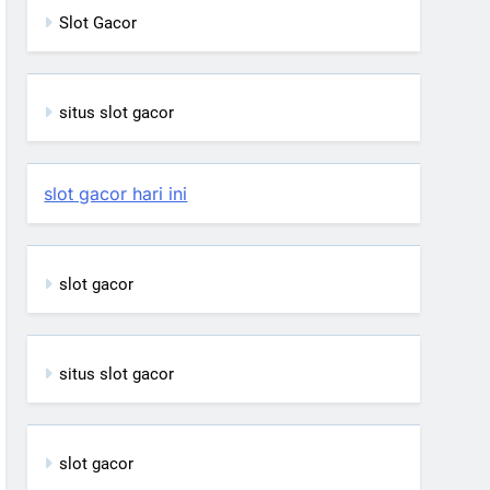
Slot Gacor
situs slot gacor
slot gacor hari ini
slot gacor
situs slot gacor
slot gacor