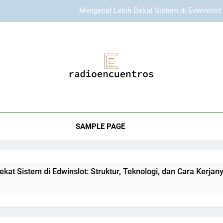
Mengenal Lebih Dekat Sistem di Edwinslot: 
Tips EDWINSLOT Login agar Pengg
Login Edwinslot
Panduan TIARA4D Logi
io Encuentros
Mengenal Lebih Dekat Sistem di Edwinslot: 
 Musik Dan Acara Menarik Di Radio Encuentros. Stasiun Radio 
Tips EDWINSLOT Login agar Pengg
SAMPLE PAGE
Login Edwinslot
i Edwinslot: Struktur, Teknologi, dan Cara Kerjanya
Tip
1 Mo