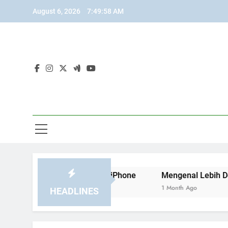
Skip
August 6, 2026
7:49:59 AM
to
content
Rad
Dengarkan
guna Android dan iPhone
Mengenal Lebih Dekat Sistem d
1 Month Ago
HEADLINES