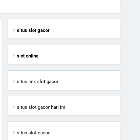
situs slot gacor
slot online
situs link slot gacor
situs slot gacor hari ini
situs slot gacor