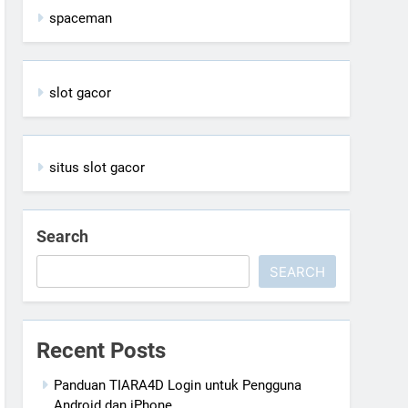
spaceman
slot gacor
situs slot gacor
Search
SEARCH
Recent Posts
Panduan TIARA4D Login untuk Pengguna
Android dan iPhone