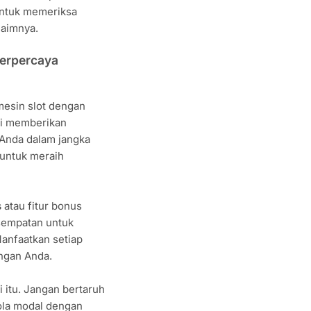
untuk memeriksa
laimnya.
Terpercaya
mesin slot dengan
gi memberikan
 Anda dalam jangka
 untuk meraih
s
atau fitur bonus
sempatan untuk
anfaatkan setiap
ngan Anda.
 itu. Jangan bertaruh
ola modal dengan