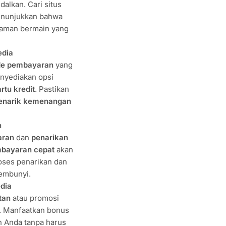
alkan. Cari situs
menunjukkan bahwa
laman bermain yang
edia
e pembayaran
yang
nyediakan opsi
rtu kredit
. Pastikan
narik kemenangan
n
ran
dan
penarikan
bayaran cepat
akan
oses penarikan dan
sembunyi.
dia
tan
atau promosi
a. Manfaatkan bonus
 Anda tanpa harus