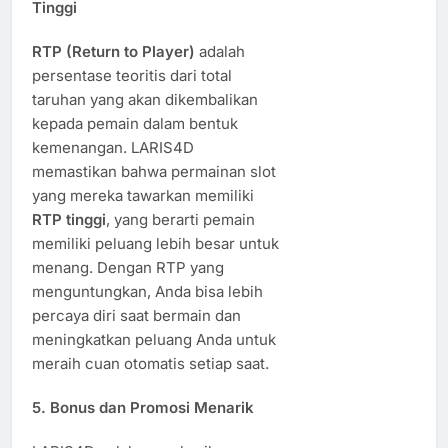
Tinggi
RTP (Return to Player)
adalah
persentase teoritis dari total
taruhan yang akan dikembalikan
kepada pemain dalam bentuk
kemenangan. LARIS4D
memastikan bahwa permainan slot
yang mereka tawarkan memiliki
RTP tinggi
, yang berarti pemain
memiliki peluang lebih besar untuk
menang. Dengan RTP yang
menguntungkan, Anda bisa lebih
percaya diri saat bermain dan
meningkatkan peluang Anda untuk
meraih cuan otomatis setiap saat.
5. Bonus dan Promosi Menarik