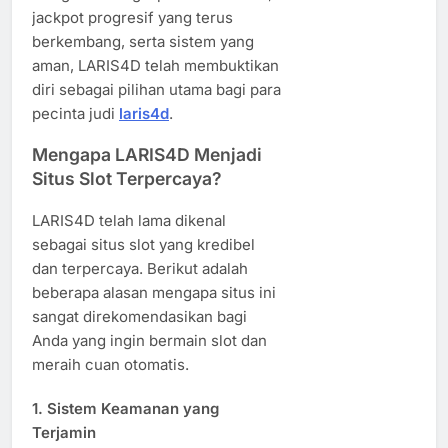
jackpot progresif yang terus
berkembang, serta sistem yang
aman, LARIS4D telah membuktikan
diri sebagai pilihan utama bagi para
pecinta judi
laris4d
.
Mengapa LARIS4D Menjadi
Situs Slot Terpercaya?
LARIS4D telah lama dikenal
sebagai situs slot yang kredibel
dan terpercaya. Berikut adalah
beberapa alasan mengapa situs ini
sangat direkomendasikan bagi
Anda yang ingin bermain slot dan
meraih cuan otomatis.
1. Sistem Keamanan yang
Terjamin