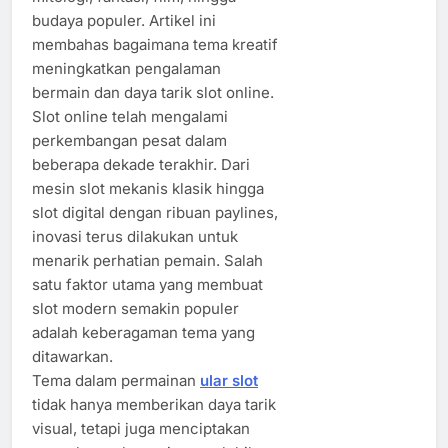
budaya populer. Artikel ini
membahas bagaimana tema kreatif
meningkatkan pengalaman
bermain dan daya tarik slot online.
Slot online telah mengalami
perkembangan pesat dalam
beberapa dekade terakhir. Dari
mesin slot mekanis klasik hingga
slot digital dengan ribuan paylines,
inovasi terus dilakukan untuk
menarik perhatian pemain. Salah
satu faktor utama yang membuat
slot modern semakin populer
adalah keberagaman tema yang
ditawarkan.
Tema dalam permainan
ular slot
tidak hanya memberikan daya tarik
visual, tetapi juga menciptakan