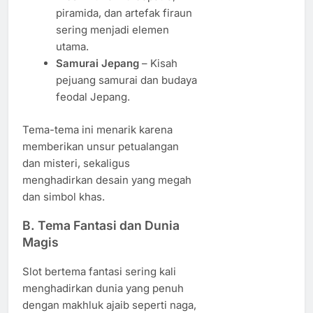
piramida, dan artefak firaun
sering menjadi elemen
utama.
Samurai Jepang
– Kisah
pejuang samurai dan budaya
feodal Jepang.
Tema-tema ini menarik karena
memberikan unsur petualangan
dan misteri, sekaligus
menghadirkan desain yang megah
dan simbol khas.
B. Tema Fantasi dan Dunia
Magis
Slot bertema fantasi sering kali
menghadirkan dunia yang penuh
dengan makhluk ajaib seperti naga,