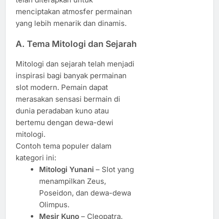
menciptakan atmosfer permainan
yang lebih menarik dan dinamis.
A. Tema Mitologi dan Sejarah
Mitologi dan sejarah telah menjadi
inspirasi bagi banyak permainan
slot modern. Pemain dapat
merasakan sensasi bermain di
dunia peradaban kuno atau
bertemu dengan dewa-dewi
mitologi.
Contoh tema populer dalam
kategori ini:
Mitologi Yunani
– Slot yang
menampilkan Zeus,
Poseidon, dan dewa-dewa
Olimpus.
Mesir Kuno
– Cleopatra,