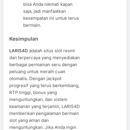
bisa Anda nikmati kapan
saja, jadi manfaatkan
kesempatan ini untuk terus
bermain.
Kesimpulan
LARIS4D
adalah situs slot resmi
dan terpercaya yang menyediakan
berbagai permainan seru dengan
peluang untuk meraih cuan
otomatis. Dengan jackpot
progresif yang terus berkembang,
RTP tinggi, bonus yang
menguntungkan, dan sistem
keamanan yang terjamin, LARIS4D
memberikan pengalaman bermain
slot yang aman dan
menguntungkan. Jika Anda ingin