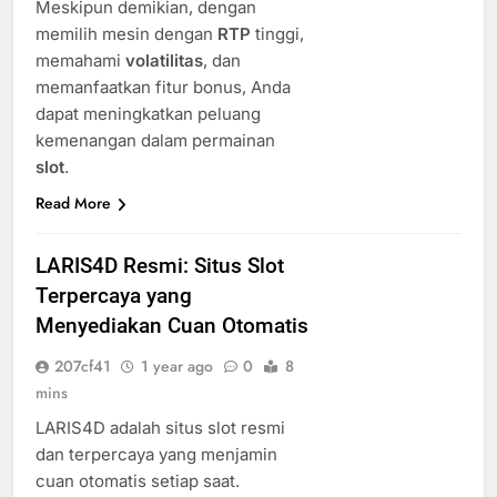
Meskipun demikian, dengan
memilih mesin dengan
RTP
tinggi,
memahami
volatilitas
, dan
memanfaatkan fitur bonus, Anda
dapat meningkatkan peluang
kemenangan dalam permainan
slot
.
Read More
LARIS4D Resmi: Situs Slot
Terpercaya yang
Menyediakan Cuan Otomatis
207cf41
1 year ago
0
8
mins
LARIS4D adalah situs slot resmi
dan terpercaya yang menjamin
cuan otomatis setiap saat.