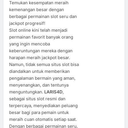
Temukan kesempatan meraih
kemenangan besar dengan
berbagai permainan slot seru dan
jackpot progresif!
Slot online kini telah menjadi
permainan favorit banyak orang
yang ingin mencoba
keberuntungan mereka dengan
harapan meraih jackpot besar.
Namun, tidak semua situs slot bisa
diandalkan untuk memberikan
pengalaman bermain yang aman,
menyenangkan, dan tentunya
menguntungkan.
LARIS4D
,
sebagai situs slot resmi dan
terpercaya, menyediakan peluang
besar bagi para pemain untuk
meraih cuan otomatis setiap saat.
Dengan berbagai permainan seru,