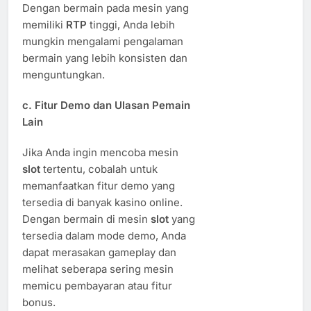
Dengan bermain pada mesin yang
memiliki
RTP
tinggi, Anda lebih
mungkin mengalami pengalaman
bermain yang lebih konsisten dan
menguntungkan.
c.
Fitur Demo dan Ulasan Pemain
Lain
Jika Anda ingin mencoba mesin
slot
tertentu, cobalah untuk
memanfaatkan fitur demo yang
tersedia di banyak kasino online.
Dengan bermain di mesin
slot
yang
tersedia dalam mode demo, Anda
dapat merasakan gameplay dan
melihat seberapa sering mesin
memicu pembayaran atau fitur
bonus.