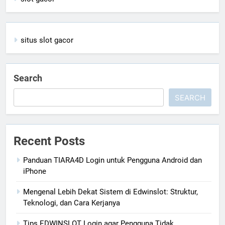
situs slot gacor
Search
SEARCH
Recent Posts
Panduan TIARA4D Login untuk Pengguna Android dan
iPhone
Mengenal Lebih Dekat Sistem di Edwinslot: Struktur,
Teknologi, dan Cara Kerjanya
Tips EDWINSLOT Login agar Pengguna Tidak