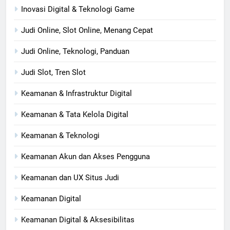
Inovasi Digital & Teknologi Game
Judi Online, Slot Online, Menang Cepat
Judi Online, Teknologi, Panduan
Judi Slot, Tren Slot
Keamanan & Infrastruktur Digital
Keamanan & Tata Kelola Digital
Keamanan & Teknologi
Keamanan Akun dan Akses Pengguna
Keamanan dan UX Situs Judi
Keamanan Digital
Keamanan Digital & Aksesibilitas