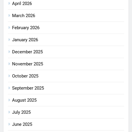
April 2026
March 2026
February 2026
January 2026
December 2025
November 2025
October 2025
September 2025
August 2025
July 2025
June 2025