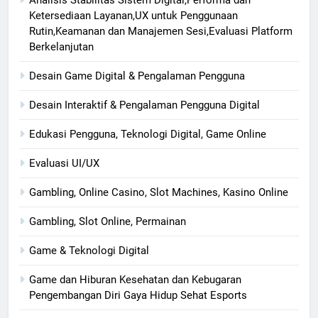
Analisis Stabilitas Sistem Digital,Performa dan
Ketersediaan Layanan,UX untuk Penggunaan
Rutin,Keamanan dan Manajemen Sesi,Evaluasi Platform
Berkelanjutan
Desain Game Digital & Pengalaman Pengguna
Desain Interaktif & Pengalaman Pengguna Digital
Edukasi Pengguna, Teknologi Digital, Game Online
Evaluasi UI/UX
Gambling, Online Casino, Slot Machines, Kasino Online
Gambling, Slot Online, Permainan
Game & Teknologi Digital
Game dan Hiburan Kesehatan dan Kebugaran
Pengembangan Diri Gaya Hidup Sehat Esports