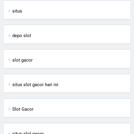
situs
depo slot
slot gacor
situs slot gacor hari ini
Slot Gacor
situs slot gacor