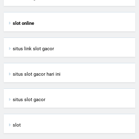
slot online
situs link slot gacor
situs slot gacor hari ini
situs slot gacor
slot