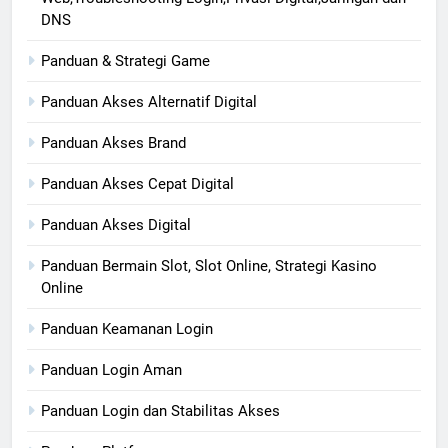
DNS
Panduan & Strategi Game
Panduan Akses Alternatif Digital
Panduan Akses Brand
Panduan Akses Cepat Digital
Panduan Akses Digital
Panduan Bermain Slot, Slot Online, Strategi Kasino
Online
Panduan Keamanan Login
Panduan Login Aman
Panduan Login dan Stabilitas Akses