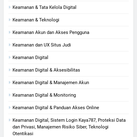
Keamanan & Tata Kelola Digital
Keamanan & Teknologi
Keamanan Akun dan Akses Pengguna
Keamanan dan UX Situs Judi
Keamanan Digital
Keamanan Digital & Aksesibilitas
Keamanan Digital & Manajemen Akun
Keamanan Digital & Monitoring
Keamanan Digital & Panduan Akses Online
Keamanan Digital, Sistem Login Kaya787, Proteksi Data
dan Privasi, Manajemen Risiko Siber, Teknologi
Otentikasi