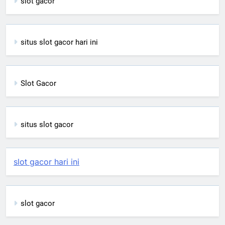
slot gacor
situs slot gacor hari ini
Slot Gacor
situs slot gacor
slot gacor hari ini
slot gacor