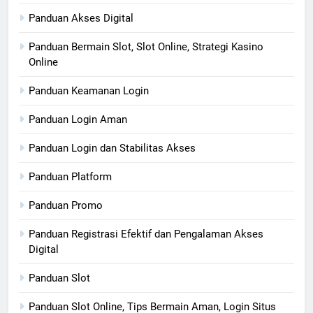
Panduan Akses Digital
Panduan Bermain Slot, Slot Online, Strategi Kasino
Online
Panduan Keamanan Login
Panduan Login Aman
Panduan Login dan Stabilitas Akses
Panduan Platform
Panduan Promo
Panduan Registrasi Efektif dan Pengalaman Akses
Digital
Panduan Slot
Panduan Slot Online, Tips Bermain Aman, Login Situs