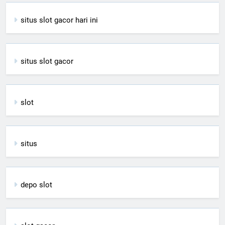
situs slot gacor hari ini
situs slot gacor
slot
situs
depo slot