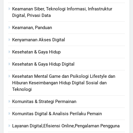
Keamanan Siber, Teknologi Informasi, Infrastruktur
Digital, Privasi Data
Keamanan, Panduan
Kenyamanan Akses Digital
Kesehatan & Gaya Hidup
Kesehatan & Gaya Hidup Digital
Kesehatan Mental Game dan Psikologi Lifestyle dan
Hiburan Keseimbangan Hidup Digital Sosial dan
Teknologi
Komunitas & Strategi Permainan
Komunitas Digital & Analisis Perilaku Pemain
Layanan Digital,Efisiensi Online,Pengalaman Pengguna