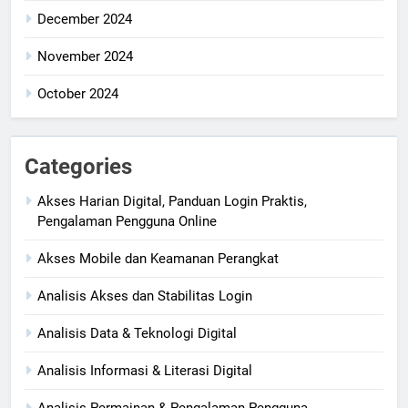
December 2024
November 2024
October 2024
Categories
Akses Harian Digital, Panduan Login Praktis,
Pengalaman Pengguna Online
Akses Mobile dan Keamanan Perangkat
Analisis Akses dan Stabilitas Login
Analisis Data & Teknologi Digital
Analisis Informasi & Literasi Digital
Analisis Permainan & Pengalaman Pengguna