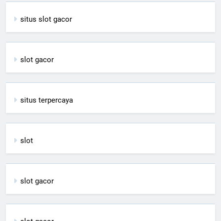
situs slot gacor
slot gacor
situs terpercaya
slot
slot gacor