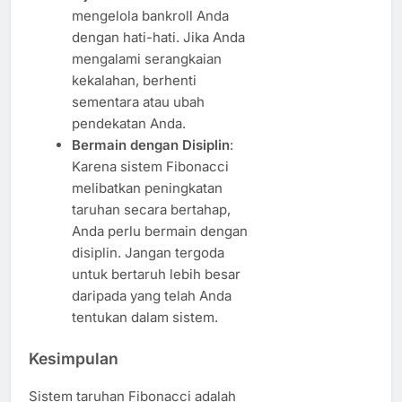
mengelola bankroll Anda
dengan hati-hati. Jika Anda
mengalami serangkaian
kekalahan, berhenti
sementara atau ubah
pendekatan Anda.
Bermain dengan Disiplin
:
Karena sistem Fibonacci
melibatkan peningkatan
taruhan secara bertahap,
Anda perlu bermain dengan
disiplin. Jangan tergoda
untuk bertaruh lebih besar
daripada yang telah Anda
tentukan dalam sistem.
Kesimpulan
Sistem taruhan Fibonacci adalah