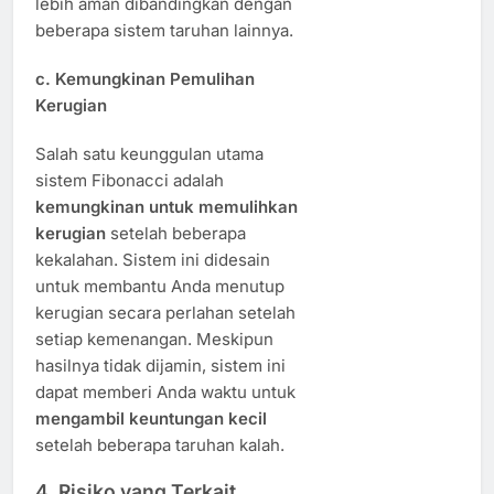
lebih aman dibandingkan dengan
beberapa sistem taruhan lainnya.
c. Kemungkinan Pemulihan
Kerugian
Salah satu keunggulan utama
sistem Fibonacci adalah
kemungkinan untuk memulihkan
kerugian
setelah beberapa
kekalahan. Sistem ini didesain
untuk membantu Anda menutup
kerugian secara perlahan setelah
setiap kemenangan. Meskipun
hasilnya tidak dijamin, sistem ini
dapat memberi Anda waktu untuk
mengambil keuntungan kecil
setelah beberapa taruhan kalah.
4. Risiko yang Terkait