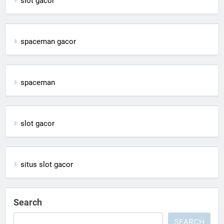
slot gacor
spaceman gacor
spaceman
slot gacor
situs slot gacor
Search
SEARCH