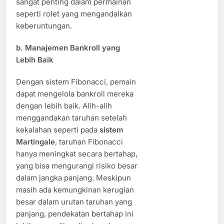
sangat penting dalam permainan
seperti rolet yang mengandalkan
keberuntungan.
b. Manajemen Bankroll yang
Lebih Baik
Dengan sistem Fibonacci, pemain
dapat mengelola bankroll mereka
dengan lebih baik. Alih-alih
menggandakan taruhan setelah
kekalahan seperti pada
sistem
Martingale
, taruhan Fibonacci
hanya meningkat secara bertahap,
yang bisa mengurangi risiko besar
dalam jangka panjang. Meskipun
masih ada kemungkinan kerugian
besar dalam urutan taruhan yang
panjang, pendekatan bertahap ini