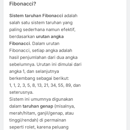
Fibonacci?
Sistem taruhan Fibonacci
adalah
salah satu sistem taruhan yang
paling sederhana namun efektif,
berdasarkan
urutan angka
Fibonacci
. Dalam urutan
Fibonacci, setiap angka adalah
hasil penjumlahan dari dua angka
sebelumnya. Urutan ini dimulai dari
angka 1, dan selanjutnya
berkembang sebagai berikut:
1, 1, 2, 3, 5, 8, 13, 21, 34, 55, 89, dan
seterusnya.
Sistem ini umumnya digunakan
dalam
taruhan genap
(misalnya,
merah/hitam, ganjil/genap, atau
tinggi/rendah) di permainan
seperti rolet, karena peluang