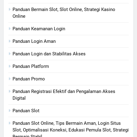
Panduan Bermain Slot, Slot Online, Strategi Kasino
Online
Panduan Keamanan Login
Panduan Login Aman
Panduan Login dan Stabilitas Akses
Panduan Platform
Panduan Promo
Panduan Registrasi Efektif dan Pengalaman Akses
Digital
Panduan Slot
Panduan Slot Online, Tips Bermain Aman, Login Situs
Slot, Optimalisasi Koneksi, Edukasi Pemula Slot, Strategi
Bermain Stabil