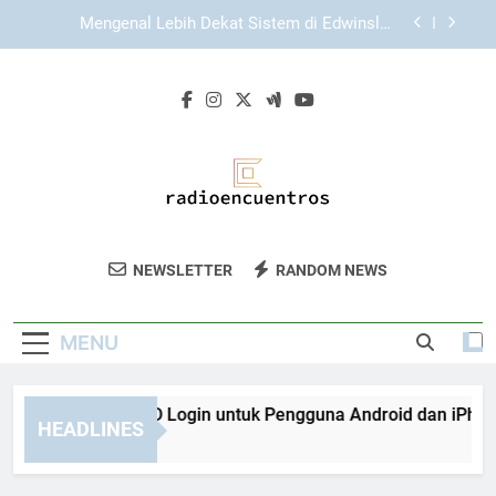
Skip
Tips EDWINSLOT Login agar Pengguna Tidak
to
Mengalami Kesalahan Umum
content
Login Edwinslot dan Tips Menghindari Gangguan
Akses
Panduan TIARA4D Login untuk Pengguna Android
dan iPhone
Mengenal Lebih Dekat Sistem di Edwinslot:
Struktur, Teknologi, dan Cara Kerjanya
Tips EDWINSLOT Login agar Pengguna Tidak
Mengalami Kesalahan Umum
Radio
Dengarkan Musik Dan Acara Menarik Di
Login Edwinslot dan Tips Menghindari Gangguan
NEWSLETTER
RANDOM NEWS
Encuentros
Akses
Radio Encuentros. Stasiun Radio Untuk
Hiburan Sepanjang Hari.
MENU
nduan TIARA4D Login untuk Pengguna Android dan iPhone
HEADLINES
Month Ago