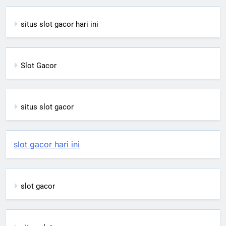
situs slot gacor hari ini
Slot Gacor
situs slot gacor
slot gacor hari ini
slot gacor