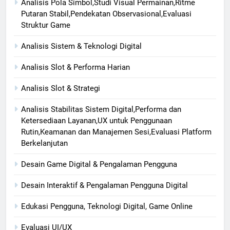
Analisis Pola Simbol,Studi Visual Permainan,Ritme
Putaran Stabil,Pendekatan Observasional,Evaluasi
Struktur Game
Analisis Sistem & Teknologi Digital
Analisis Slot & Performa Harian
Analisis Slot & Strategi
Analisis Stabilitas Sistem Digital,Performa dan
Ketersediaan Layanan,UX untuk Penggunaan
Rutin,Keamanan dan Manajemen Sesi,Evaluasi Platform
Berkelanjutan
Desain Game Digital & Pengalaman Pengguna
Desain Interaktif & Pengalaman Pengguna Digital
Edukasi Pengguna, Teknologi Digital, Game Online
Evaluasi UI/UX