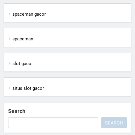
spaceman gacor
spaceman
slot gacor
situs slot gacor
Search
SEARCH