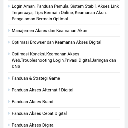
Login Aman, Panduan Pemula, Sistem Stabil, Akses Link
Terpercaya, Tips Bermain Online, Keamanan Akun,
Pengalaman Bermain Optimal
Manajemen Akses dan Keamanan Akun
Optimasi Browser dan Keamanan Akses Digital
Optimasi Koneksi,Keamanan Akses
Web,Troubleshooting Login,Privasi Digital,Jaringan dan
DNS
Panduan & Strategi Game
Panduan Akses Alternatif Digital
Panduan Akses Brand
Panduan Akses Cepat Digital
Panduan Akses Digital