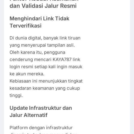
dan Validasi Jalur Resmi
Menghindari Link Tidak
Terverifikasi
Di dunia digital, banyak link tiruan
yang menyerupai tampilan asli.
Oleh karena itu, pengguna
cenderung mencari KAYA787 link
login resmi setiap kali ingin masuk
ke akun mereka.
Kebiasaan ini menunjukkan tingkat
kesadaran keamanan yang cukup
tinggi.
Update Infrastruktur dan
Jalur Alternatif
Platform dengan infrastruktur