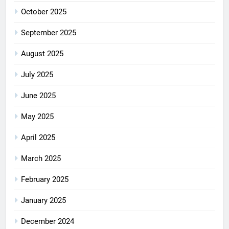
October 2025
September 2025
August 2025
July 2025
June 2025
May 2025
April 2025
March 2025
February 2025
January 2025
December 2024