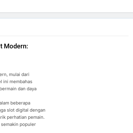
t Modern:
rn, mulai dari
kel ini membahas
bermain dan daya
dalam beberapa
ga slot digital dengan
arik perhatian pemain.
 semakin populer