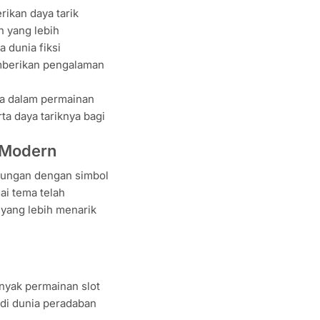
ikan daya tarik
n yang lebih
 dunia fiksi
emberikan pengalaman
ma dalam permainan
ta daya tariknya bagi
 Modern
ulungan dengan simbol
ai tema telah
yang lebih menarik
anyak permainan slot
di dunia peradaban