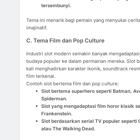
tersembunyi.
Tema ini menarik bagi pemain yang menyukai cerit
imajinatif.
C. Tema Film dan Pop Culture
Industri slot modern semakin banyak mengadaptasi f
budaya populer ke dalam permainan mereka. Slot b
kali menghadirkan karakter ikonik, soundtrack resm
film terkenal.
Contoh slot bertema film dan pop culture:
Slot bertema superhero seperti Batman, Av
Spiderman.
Slot yang mengadaptasi film horor klasik se
Frankenstein.
Slot berdasarkan serial TV populer seperti
atau The Walking Dead.