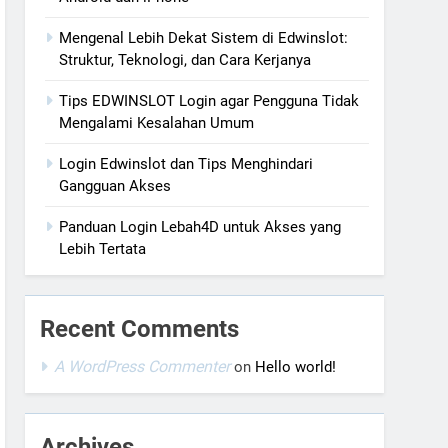
Mengenal Lebih Dekat Sistem di Edwinslot:
Struktur, Teknologi, dan Cara Kerjanya
Tips EDWINSLOT Login agar Pengguna Tidak
Mengalami Kesalahan Umum
Login Edwinslot dan Tips Menghindari
Gangguan Akses
Panduan Login Lebah4D untuk Akses yang
Lebih Tertata
Recent Comments
A WordPress Commenter
on
Hello world!
Archives