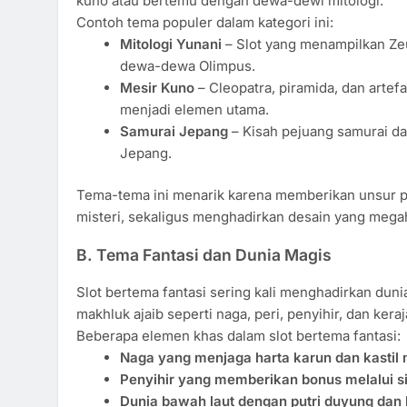
kuno atau bertemu dengan dewa-dewi mitologi.
Contoh tema populer dalam kategori ini:
Mitologi Yunani
– Slot yang menampilkan Ze
dewa-dewa Olimpus.
Mesir Kuno
– Cleopatra, piramida, dan artefa
menjadi elemen utama.
Samurai Jepang
– Kisah pejuang samurai da
Jepang.
Tema-tema ini menarik karena memberikan unsur 
misteri, sekaligus menghadirkan desain yang mega
B. Tema Fantasi dan Dunia Magis
Slot bertema fantasi sering kali menghadirkan dun
makhluk ajaib seperti naga, peri, penyihir, dan kera
Beberapa elemen khas dalam slot bertema fantasi:
Naga yang menjaga harta karun dan kastil
Penyihir yang memberikan bonus melalui si
Dunia bawah laut dengan putri duyung dan 