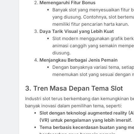
Memengaruhi Fitur Bonus
Banyak slot yang menyesuaikan fitur
yang diusung. Contohnya, slot bertema
memiliki fitur pencarian harta karun.
Daya Tarik Visual yang Lebih Kuat
Slot modern menggunakan grafik berku
animasi canggih yang semakin mempe
diusung.
Menjangkau Berbagai Jenis Pemain
Dengan banyaknya variasi tema, setia
menemukan slot yang sesuai dengan m
3. Tren Masa Depan Tema Slot
Industri slot terus berkembang dan kemungkinan be
banyak inovasi dalam pemilihan tema, seperti:
Slot dengan teknologi augmented reality (AR
(VR) untuk pengalaman yang lebih imersif.
Tema berbasis kecerdasan buatan yang me