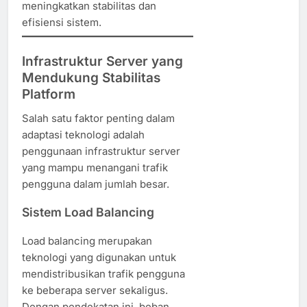
meningkatkan stabilitas dan
efisiensi sistem.
Infrastruktur Server yang
Mendukung Stabilitas
Platform
Salah satu faktor penting dalam
adaptasi teknologi adalah
penggunaan infrastruktur server
yang mampu menangani trafik
pengguna dalam jumlah besar.
Sistem Load Balancing
Load balancing merupakan
teknologi yang digunakan untuk
mendistribusikan trafik pengguna
ke beberapa server sekaligus.
Dengan pendekatan ini, beban