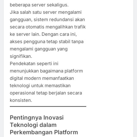
beberapa server sekaligus.
Jika salah satu server mengalami
gangguan, sistem redundansi akan
secara otomatis mengalihkan trafik
ke server lain. Dengan cara ini,
akses pengguna tetap stabil tanpa
mengalami gangguan yang
signifikan.
Pendekatan seperti ini
menunjukkan bagaimana platform
digital modern memanfaatkan
teknologi untuk memastikan
operasional tetap berjalan secara
konsisten.
Pentingnya Inovasi
Teknologi dalam
Perkembangan Platform