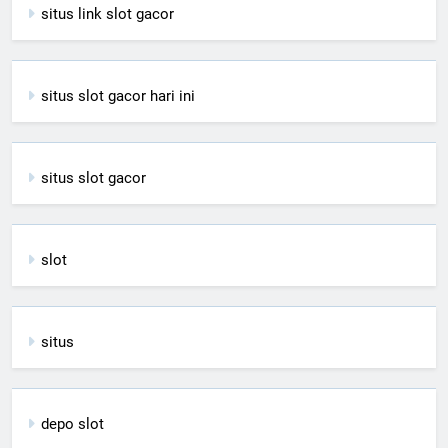
situs link slot gacor
situs slot gacor hari ini
situs slot gacor
slot
situs
depo slot