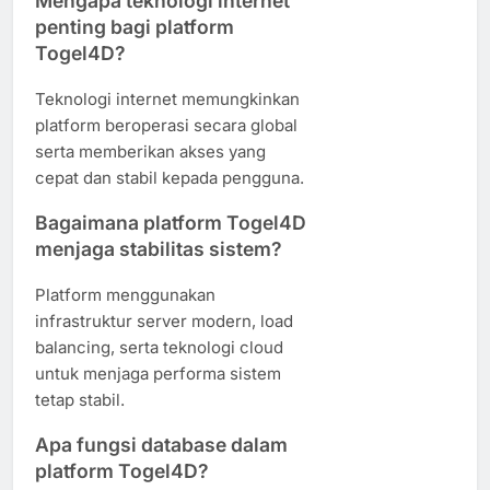
Mengapa teknologi internet
penting bagi platform
Togel4D?
Teknologi internet memungkinkan
platform beroperasi secara global
serta memberikan akses yang
cepat dan stabil kepada pengguna.
Bagaimana platform Togel4D
menjaga stabilitas sistem?
Platform menggunakan
infrastruktur server modern, load
balancing, serta teknologi cloud
untuk menjaga performa sistem
tetap stabil.
Apa fungsi database dalam
platform Togel4D?