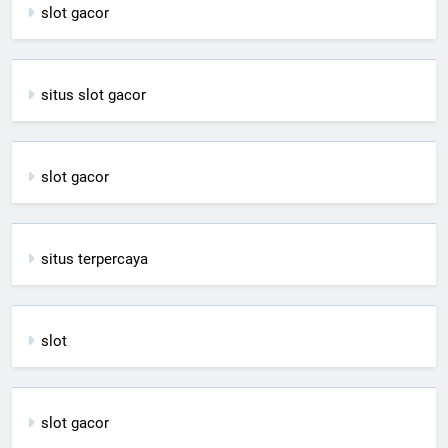
slot gacor
situs slot gacor
slot gacor
situs terpercaya
slot
slot gacor