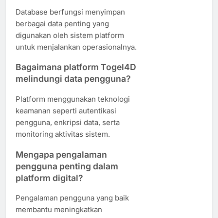
Database berfungsi menyimpan
berbagai data penting yang
digunakan oleh sistem platform
untuk menjalankan operasionalnya.
Bagaimana platform Togel4D
melindungi data pengguna?
Platform menggunakan teknologi
keamanan seperti autentikasi
pengguna, enkripsi data, serta
monitoring aktivitas sistem.
Mengapa pengalaman
pengguna penting dalam
platform digital?
Pengalaman pengguna yang baik
membantu meningkatkan