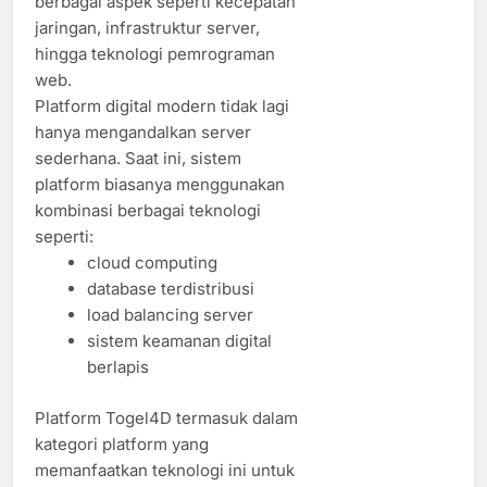
berbagai aspek seperti kecepatan
jaringan, infrastruktur server,
hingga teknologi pemrograman
web.
Platform digital modern tidak lagi
hanya mengandalkan server
sederhana. Saat ini, sistem
platform biasanya menggunakan
kombinasi berbagai teknologi
seperti:
cloud computing
database terdistribusi
load balancing server
sistem keamanan digital
berlapis
Platform Togel4D termasuk dalam
kategori platform yang
memanfaatkan teknologi ini untuk