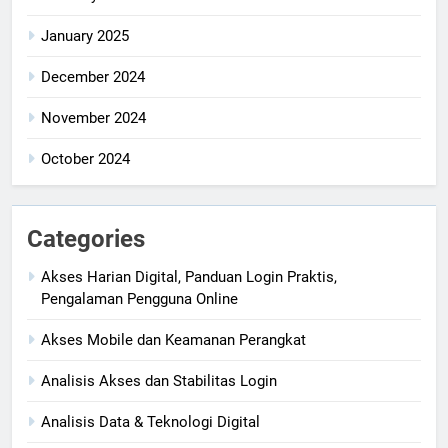
January 2025
December 2024
November 2024
October 2024
Categories
Akses Harian Digital, Panduan Login Praktis,
Pengalaman Pengguna Online
Akses Mobile dan Keamanan Perangkat
Analisis Akses dan Stabilitas Login
Analisis Data & Teknologi Digital