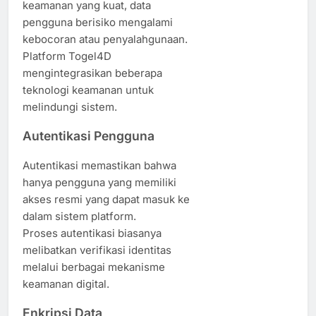
keamanan yang kuat, data
pengguna berisiko mengalami
kebocoran atau penyalahgunaan.
Platform Togel4D
mengintegrasikan beberapa
teknologi keamanan untuk
melindungi sistem.
Autentikasi Pengguna
Autentikasi memastikan bahwa
hanya pengguna yang memiliki
akses resmi yang dapat masuk ke
dalam sistem platform.
Proses autentikasi biasanya
melibatkan verifikasi identitas
melalui berbagai mekanisme
keamanan digital.
Enkripsi Data