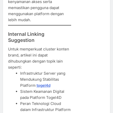
kenyamanan akses serta
memastikan pengguna dapat
menggunakan platform dengan
lebih mudah.
Internal Linking
Suggestion
Untuk memperkuat cluster konten
brand, artikel ini dapat
dihubungkan dengan topik lain
seperti:
Infrastruktur Server yang
Mendukung Stabilitas
Platform
togel4d
Sistem Keamanan Digital
pada Platform Togel4D
Peran Teknologi Cloud
dalam Infrastruktur Platform