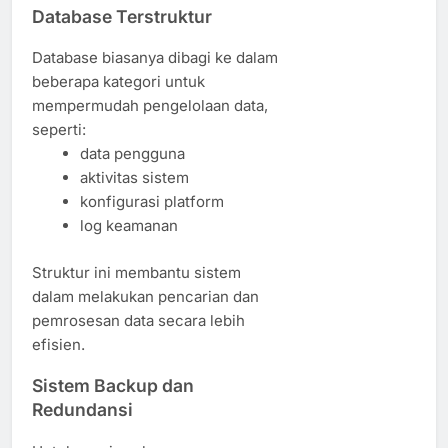
Database Terstruktur
Database biasanya dibagi ke dalam
beberapa kategori untuk
mempermudah pengelolaan data,
seperti:
data pengguna
aktivitas sistem
konfigurasi platform
log keamanan
Struktur ini membantu sistem
dalam melakukan pencarian dan
pemrosesan data secara lebih
efisien.
Sistem Backup dan
Redundansi