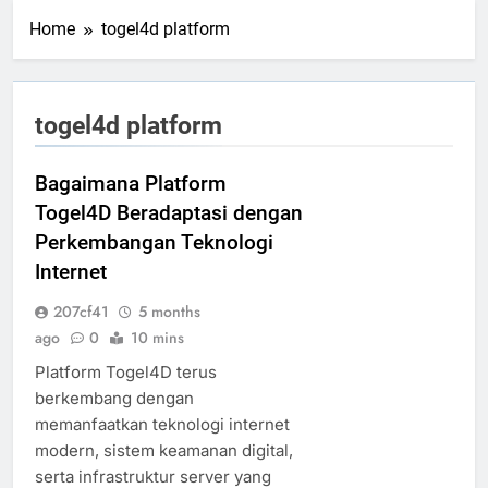
Home
togel4d platform
togel4d platform
Bagaimana Platform
Togel4D Beradaptasi dengan
Perkembangan Teknologi
Internet
207cf41
5 months
ago
0
10 mins
Platform Togel4D terus
berkembang dengan
memanfaatkan teknologi internet
modern, sistem keamanan digital,
serta infrastruktur server yang