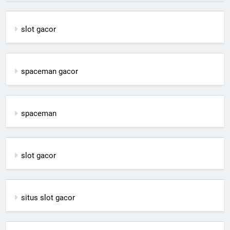
slot gacor
spaceman gacor
spaceman
slot gacor
situs slot gacor