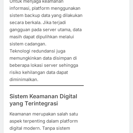
Untuk menjaga keamanan
informasi, platform menggunakan
sistem backup data yang dilakukan
secara berkala. Jika terjadi
gangguan pada server utama, data
masih dapat dipulihkan melalui
sistem cadangan.
Teknologi redundansi juga
memungkinkan data disimpan di
beberapa lokasi server sehingga
risiko kehilangan data dapat
diminimalkan.
Sistem Keamanan Digital
yang Terintegrasi
Keamanan merupakan salah satu
aspek terpenting dalam platform
digital modern. Tanpa sistem