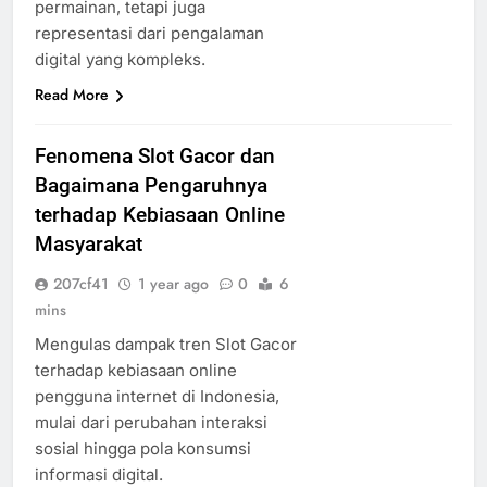
permainan, tetapi juga
representasi dari pengalaman
digital yang kompleks.
Read More
Fenomena Slot Gacor dan
Bagaimana Pengaruhnya
terhadap Kebiasaan Online
Masyarakat
207cf41
1 year ago
0
6
mins
Mengulas dampak tren Slot Gacor
terhadap kebiasaan online
pengguna internet di Indonesia,
mulai dari perubahan interaksi
sosial hingga pola konsumsi
informasi digital.