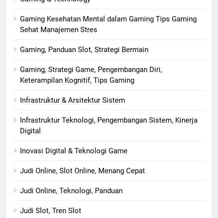
Gaming Kesehatan Mental dalam Gaming Tips Gaming
Sehat Manajemen Stres
Gaming, Panduan Slot, Strategi Bermain
Gaming, Strategi Game, Pengembangan Diri,
Keterampilan Kognitif, Tips Gaming
Infrastruktur & Arsitektur Sistem
Infrastruktur Teknologi, Pengembangan Sistem, Kinerja
Digital
Inovasi Digital & Teknologi Game
Judi Online, Slot Online, Menang Cepat
Judi Online, Teknologi, Panduan
Judi Slot, Tren Slot