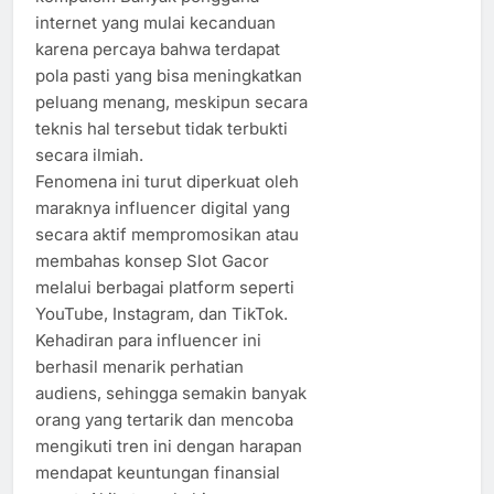
internet yang mulai kecanduan
karena percaya bahwa terdapat
pola pasti yang bisa meningkatkan
peluang menang, meskipun secara
teknis hal tersebut tidak terbukti
secara ilmiah.
Fenomena ini turut diperkuat oleh
maraknya influencer digital yang
secara aktif mempromosikan atau
membahas konsep Slot Gacor
melalui berbagai platform seperti
YouTube, Instagram, dan TikTok.
Kehadiran para influencer ini
berhasil menarik perhatian
audiens, sehingga semakin banyak
orang yang tertarik dan mencoba
mengikuti tren ini dengan harapan
mendapat keuntungan finansial