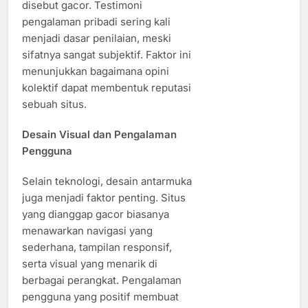
disebut gacor. Testimoni
pengalaman pribadi sering kali
menjadi dasar penilaian, meski
sifatnya sangat subjektif. Faktor ini
menunjukkan bagaimana opini
kolektif dapat membentuk reputasi
sebuah situs.
Desain Visual dan Pengalaman
Pengguna
Selain teknologi, desain antarmuka
juga menjadi faktor penting. Situs
yang dianggap gacor biasanya
menawarkan navigasi yang
sederhana, tampilan responsif,
serta visual yang menarik di
berbagai perangkat. Pengalaman
pengguna yang positif membuat