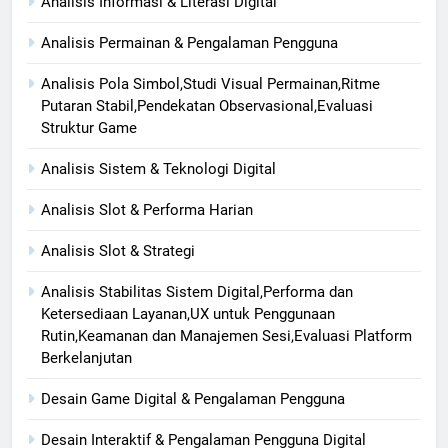
Analisis Informasi & Literasi Digital
Analisis Permainan & Pengalaman Pengguna
Analisis Pola Simbol,Studi Visual Permainan,Ritme
Putaran Stabil,Pendekatan Observasional,Evaluasi
Struktur Game
Analisis Sistem & Teknologi Digital
Analisis Slot & Performa Harian
Analisis Slot & Strategi
Analisis Stabilitas Sistem Digital,Performa dan
Ketersediaan Layanan,UX untuk Penggunaan
Rutin,Keamanan dan Manajemen Sesi,Evaluasi Platform
Berkelanjutan
Desain Game Digital & Pengalaman Pengguna
Desain Interaktif & Pengalaman Pengguna Digital