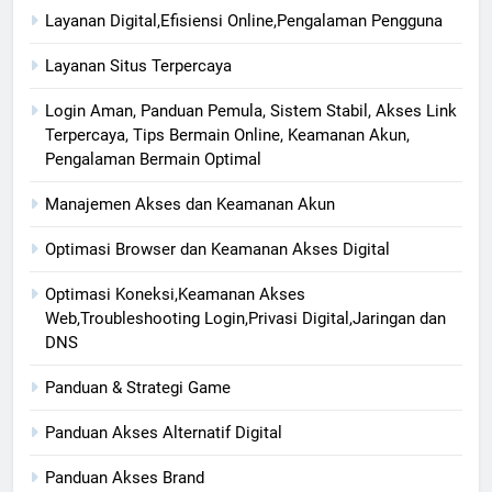
Layanan Digital,Efisiensi Online,Pengalaman Pengguna
Layanan Situs Terpercaya
Login Aman, Panduan Pemula, Sistem Stabil, Akses Link
Terpercaya, Tips Bermain Online, Keamanan Akun,
Pengalaman Bermain Optimal
Manajemen Akses dan Keamanan Akun
Optimasi Browser dan Keamanan Akses Digital
Optimasi Koneksi,Keamanan Akses
Web,Troubleshooting Login,Privasi Digital,Jaringan dan
DNS
Panduan & Strategi Game
Panduan Akses Alternatif Digital
Panduan Akses Brand