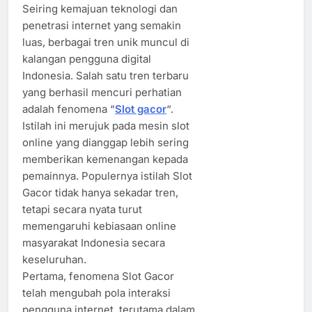
Seiring kemajuan teknologi dan
penetrasi internet yang semakin
luas, berbagai tren unik muncul di
kalangan pengguna digital
Indonesia. Salah satu tren terbaru
yang berhasil mencuri perhatian
adalah fenomena “
Slot gacor
“.
Istilah ini merujuk pada mesin slot
online yang dianggap lebih sering
memberikan kemenangan kepada
pemainnya. Populernya istilah Slot
Gacor tidak hanya sekadar tren,
tetapi secara nyata turut
memengaruhi kebiasaan online
masyarakat Indonesia secara
keseluruhan.
Pertama, fenomena Slot Gacor
telah mengubah pola interaksi
pengguna internet, terutama dalam