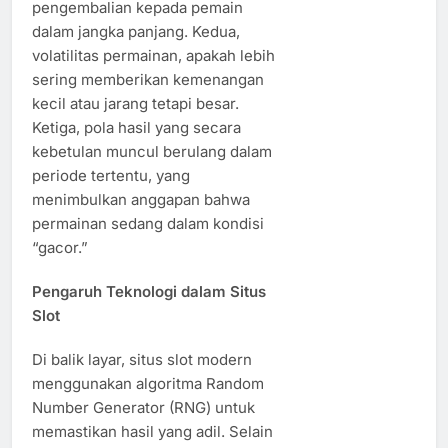
pengembalian kepada pemain
dalam jangka panjang. Kedua,
volatilitas permainan, apakah lebih
sering memberikan kemenangan
kecil atau jarang tetapi besar.
Ketiga, pola hasil yang secara
kebetulan muncul berulang dalam
periode tertentu, yang
menimbulkan anggapan bahwa
permainan sedang dalam kondisi
“gacor.”
Pengaruh Teknologi dalam Situs
Slot
Di balik layar, situs slot modern
menggunakan algoritma Random
Number Generator (RNG) untuk
memastikan hasil yang adil. Selain