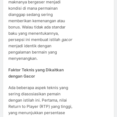
maknanya bergeser menjadi
kondisi di mana permainan
dianggap sedang sering
memberikan kemenangan atau
bonus. Walau tidak ada standar
baku yang menentukannya,
persepsi ini membuat istilah
gacor
menjadi identik dengan
pengalaman bermain yang
menyenangkan.
Faktor Teknis yang Dikaitkan
dengan Gacor
Ada beberapa aspek teknis yang
sering diasosiasikan pemain
dengan istilah ini. Pertama, nilai
Return to Player (RTP) yang tinggi,
yang menunjukkan persentase