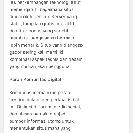
itu, perkembangan teknologi turut
memengaruhi bagaimana situs
dinilai oleh pemain. Server yang
stabil, tampilan grafis interaktif,
dan fitur bonus yang variatif
membuat pengalaman bermain
lebih menarik. Situs yang dianggap
gacor sering kali memiliki
kombinasi aspek teknis dan desain
yang memanjakan pengguna.
Peran Komunitas Digital
Komunitas memainkan peran
penting dalam memperkuat istilah
ini. Diskusi di forum, media sosial,
dan ulasan pemain menjadi
sumber informasi utama untuk
menentukan situs mana yang