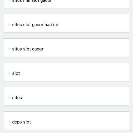
situs link slot gacor
situs slot gacor hari ini
situs slot gacor
slot
situs
depo slot