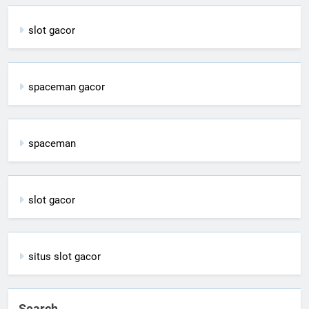
slot gacor
spaceman gacor
spaceman
slot gacor
situs slot gacor
Search