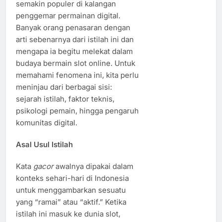
semakin populer di kalangan
penggemar permainan digital.
Banyak orang penasaran dengan
arti sebenarnya dari istilah ini dan
mengapa ia begitu melekat dalam
budaya bermain slot online. Untuk
memahami fenomena ini, kita perlu
meninjau dari berbagai sisi:
sejarah istilah, faktor teknis,
psikologi pemain, hingga pengaruh
komunitas digital.
Asal Usul Istilah
Kata
gacor
awalnya dipakai dalam
konteks sehari-hari di Indonesia
untuk menggambarkan sesuatu
yang “ramai” atau “aktif.” Ketika
istilah ini masuk ke dunia slot,