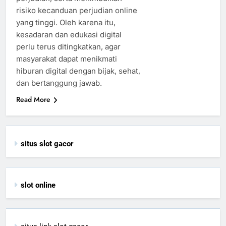
risiko kecanduan perjudian online
yang tinggi. Oleh karena itu,
kesadaran dan edukasi digital
perlu terus ditingkatkan, agar
masyarakat dapat menikmati
hiburan digital dengan bijak, sehat,
dan bertanggung jawab.
Read More
situs slot gacor
slot online