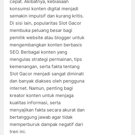
cepat. Akibatnya, kebiasaan
konsumsi konten digital menjadi
semakin impulsif dan kurang kritis.
Di sisi lain, popularitas Slot Gacor
membuka peluang besar bagi
pemilik website atau blogger untuk
mengembangkan konten berbasis
SEO. Berbagai konten yang
mengulas strategi permainan, tips
kemenangan, serta fakta tentang
Slot Gacor menjadi sangat diminati
dan banyak diakses oleh pengguna
internet. Namun, penting bagi
kreator konten untuk menjaga
kualitas informasi, serta
menyajikan fakta secara akurat dan
bertanggung jawab agar tidak
memperburuk dampak negatif dari
tren ini.