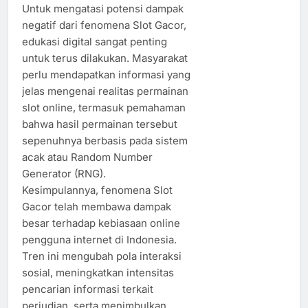
Untuk mengatasi potensi dampak
negatif dari fenomena Slot Gacor,
edukasi digital sangat penting
untuk terus dilakukan. Masyarakat
perlu mendapatkan informasi yang
jelas mengenai realitas permainan
slot online, termasuk pemahaman
bahwa hasil permainan tersebut
sepenuhnya berbasis pada sistem
acak atau Random Number
Generator (RNG).
Kesimpulannya, fenomena Slot
Gacor telah membawa dampak
besar terhadap kebiasaan online
pengguna internet di Indonesia.
Tren ini mengubah pola interaksi
sosial, meningkatkan intensitas
pencarian informasi terkait
perjudian, serta menimbulkan