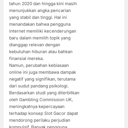
tahun 2020 dan hingga kini masih
menunjukkan angka pencarian
yang stabil dan tinggi. Hal ini
menandakan bahwa pengguna
internet memiliki kecenderungan
baru dalam memilih topik yang
dianggap relevan dengan
kebutuhan hiburan atau bahkan
finansial mereka.
Namun, perubahan kebiasaan
online ini juga membawa dampak
negatif yang signifikan, terutama
dari sudut pandang psikologi.
Berdasarkan studi yang diterbitkan
oleh Gambling Commission UK,
meningkatnya kepercayaan
terhadap konsep Slot Gacor dapat
mendorong perilaku perjudian
kompulsif. Banyak pengguna