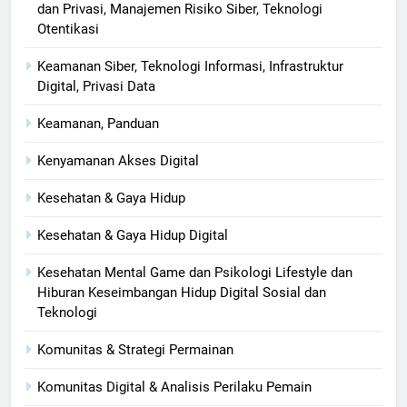
dan Privasi, Manajemen Risiko Siber, Teknologi
Otentikasi
Keamanan Siber, Teknologi Informasi, Infrastruktur
Digital, Privasi Data
Keamanan, Panduan
Kenyamanan Akses Digital
Kesehatan & Gaya Hidup
Kesehatan & Gaya Hidup Digital
Kesehatan Mental Game dan Psikologi Lifestyle dan
Hiburan Keseimbangan Hidup Digital Sosial dan
Teknologi
Komunitas & Strategi Permainan
Komunitas Digital & Analisis Perilaku Pemain