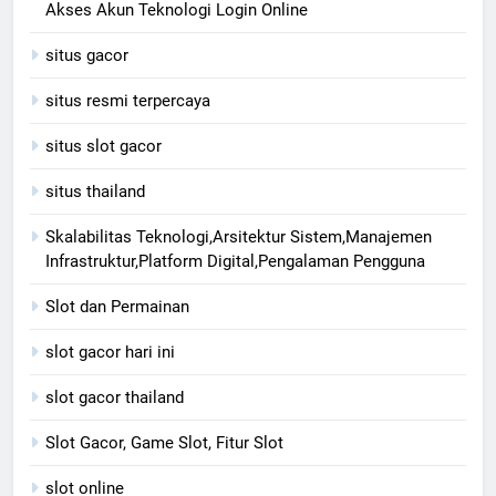
Akses Akun Teknologi Login Online
situs gacor
situs resmi terpercaya
situs slot gacor
situs thailand
Skalabilitas Teknologi,Arsitektur Sistem,Manajemen
Infrastruktur,Platform Digital,Pengalaman Pengguna
Slot dan Permainan
slot gacor hari ini
slot gacor thailand
Slot Gacor, Game Slot, Fitur Slot
slot online