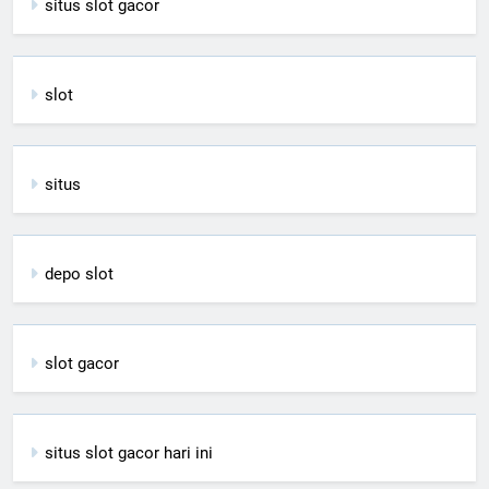
situs slot gacor
slot
situs
depo slot
slot gacor
situs slot gacor hari ini