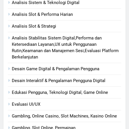
Analisis Sistem & Teknologi Digital
Analisis Slot & Performa Harian
Analisis Slot & Strategi
Analisis Stabilitas Sistem Digital,Performa dan
Ketersediaan Layanan,UX untuk Penggunaan
Rutin,Keamanan dan Manajemen Sesi,Evaluasi Platform
Berkelanjutan
Desain Game Digital & Pengalaman Pengguna
Desain Interaktif & Pengalaman Pengguna Digital
Edukasi Pengguna, Teknologi Digital, Game Online
Evaluasi UI/UX
Gambling, Online Casino, Slot Machines, Kasino Online
Gambling, Slot Online, Permainan