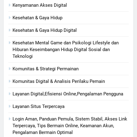
Kenyamanan Akses Digital
Kesehatan & Gaya Hidup
Kesehatan & Gaya Hidup Digital
Kesehatan Mental Game dan Psikologi Lifestyle dan
Hiburan Keseimbangan Hidup Digital Sosial dan
Teknologi
Komunitas & Strategi Permainan
Komunitas Digital & Analisis Perilaku Pemain
Layanan Digital,Efisiensi Online,Pengalaman Pengguna
Layanan Situs Terpercaya
Login Aman, Panduan Pemula, Sistem Stabil, Akses Link
Terpercaya, Tips Bermain Online, Keamanan Akun,
Pengalaman Bermain Optimal