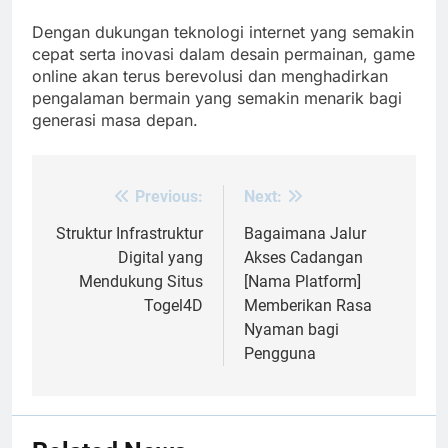
Dengan dukungan teknologi internet yang semakin
cepat serta inovasi dalam desain permainan, game
online akan terus berevolusi dan menghadirkan
pengalaman bermain yang semakin menarik bagi
generasi masa depan.
Previous:
Next:
Post
navigation
Struktur Infrastruktur
Bagaimana Jalur
Digital yang
Akses Cadangan
Mendukung Situs
[Nama Platform]
Togel4D
Memberikan Rasa
Nyaman bagi
Pengguna