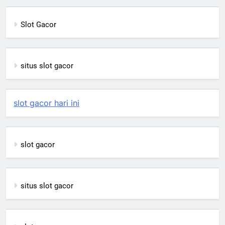
Slot Gacor
situs slot gacor
slot gacor hari ini
slot gacor
situs slot gacor