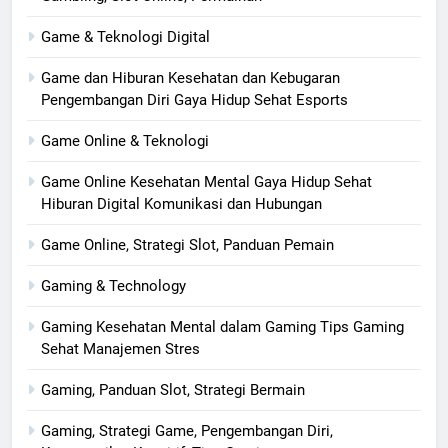
Game & Teknologi Digital
Game dan Hiburan Kesehatan dan Kebugaran
Pengembangan Diri Gaya Hidup Sehat Esports
Game Online & Teknologi
Game Online Kesehatan Mental Gaya Hidup Sehat
Hiburan Digital Komunikasi dan Hubungan
Game Online, Strategi Slot, Panduan Pemain
Gaming & Technology
Gaming Kesehatan Mental dalam Gaming Tips Gaming
Sehat Manajemen Stres
Gaming, Panduan Slot, Strategi Bermain
Gaming, Strategi Game, Pengembangan Diri,