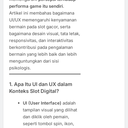
performa game itu sendiri
.
Artikel ini membahas bagaimana
UI/UX memengaruhi kenyamanan
bermain pada slot gacor, serta
bagaimana desain visual, tata letak,
responsivitas, dan interaktivitas
berkontribusi pada pengalaman
bermain yang lebih baik dan lebih
menguntungkan dari sisi
psikologis.
1. Apa Itu UI dan UX dalam
Konteks Slot Digital?
UI (User Interface)
adalah
tampilan visual yang dilihat
dan diklik oleh pemain,
seperti tombol spin, ikon,