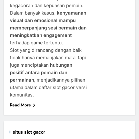
kegacoran dan kepuasan pemain.
Dalam banyak kasus,
kenyamanan
visual dan emosional mampu
memperpanjang sesi bermain dan
meningkatkan engagement
terhadap game tertentu.
Slot yang dirancang dengan baik
tidak hanya memanjakan mata, tapi
juga menciptakan
hubungan
positif antara pemain dan
permainan
, menjadikannya pilihan
utama dalam daftar slot gacor versi
komunitas.
Read More
situs slot gacor