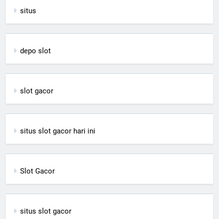
situs
depo slot
slot gacor
situs slot gacor hari ini
Slot Gacor
situs slot gacor