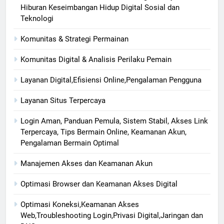
Hiburan Keseimbangan Hidup Digital Sosial dan
Teknologi
Komunitas & Strategi Permainan
Komunitas Digital & Analisis Perilaku Pemain
Layanan Digital,Efisiensi Online,Pengalaman Pengguna
Layanan Situs Terpercaya
Login Aman, Panduan Pemula, Sistem Stabil, Akses Link
Terpercaya, Tips Bermain Online, Keamanan Akun,
Pengalaman Bermain Optimal
Manajemen Akses dan Keamanan Akun
Optimasi Browser dan Keamanan Akses Digital
Optimasi Koneksi,Keamanan Akses
Web,Troubleshooting Login,Privasi Digital,Jaringan dan