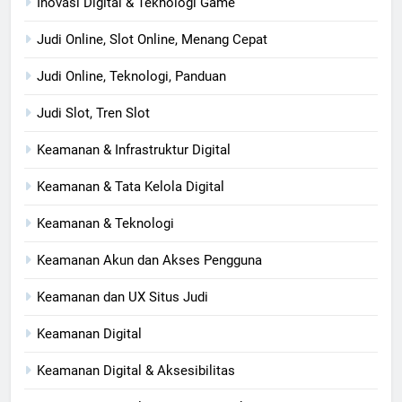
Inovasi Digital & Teknologi Game
Judi Online, Slot Online, Menang Cepat
Judi Online, Teknologi, Panduan
Judi Slot, Tren Slot
Keamanan & Infrastruktur Digital
Keamanan & Tata Kelola Digital
Keamanan & Teknologi
Keamanan Akun dan Akses Pengguna
Keamanan dan UX Situs Judi
Keamanan Digital
Keamanan Digital & Aksesibilitas