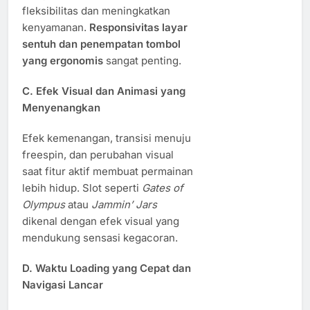
fleksibilitas dan meningkatkan
kenyamanan.
Responsivitas layar
sentuh dan penempatan tombol
yang ergonomis
sangat penting.
C.
Efek Visual dan Animasi yang
Menyenangkan
Efek kemenangan, transisi menuju
freespin, dan perubahan visual
saat fitur aktif membuat permainan
lebih hidup. Slot seperti
Gates of
Olympus
atau
Jammin’ Jars
dikenal dengan efek visual yang
mendukung sensasi kegacoran.
D.
Waktu Loading yang Cepat dan
Navigasi Lancar