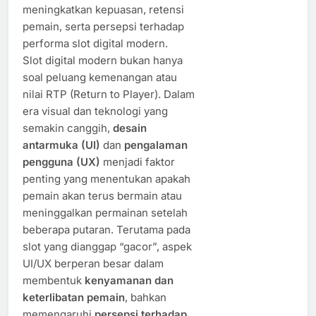
meningkatkan kepuasan, retensi
pemain, serta persepsi terhadap
performa slot digital modern.
Slot digital modern bukan hanya
soal peluang kemenangan atau
nilai RTP (Return to Player). Dalam
era visual dan teknologi yang
semakin canggih,
desain
antarmuka (UI)
dan
pengalaman
pengguna (UX)
menjadi faktor
penting yang menentukan apakah
pemain akan terus bermain atau
meninggalkan permainan setelah
beberapa putaran. Terutama pada
slot yang dianggap “gacor”, aspek
UI/UX berperan besar dalam
membentuk
kenyamanan dan
keterlibatan pemain
, bahkan
memengaruhi
persepsi terhadap