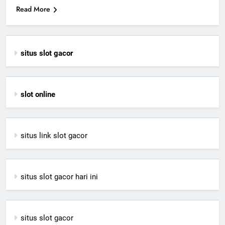
Read More
situs slot gacor
slot online
situs link slot gacor
situs slot gacor hari ini
situs slot gacor