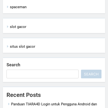
spaceman
slot gacor
situs slot gacor
Search
SEARCH
Recent Posts
Panduan TIARA4D Login untuk Pengguna Android dan