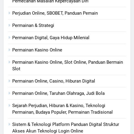
Pemecahan Masalah Kepercayaan Diri
Perjudian Online, SBOBET, Panduan Pemain
Permainan & Strategi
Permainan Digital, Gaya Hidup Milenial
Permainan Kasino Online
Permainan Kasino Online, Slot Online, Panduan Bermain
Slot
Permainan Online, Casino, Hiburan Digital
Permainan Online, Taruhan Olahraga, Judi Bola
Sejarah Perjudian, Hiburan & Kasino, Teknologi
Permainan, Budaya Populer, Permainan Tradisional
Sistem & Teknologi Platform Panduan Digital Struktur
Akses Akun Teknologi Login Online