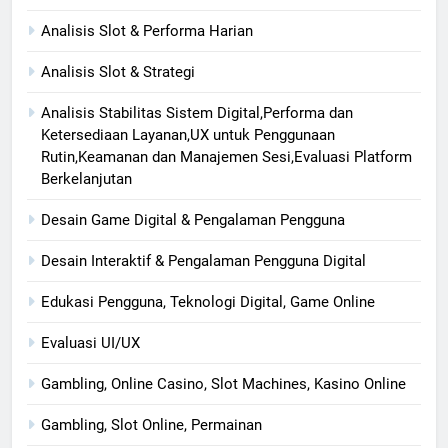
Analisis Slot & Performa Harian
Analisis Slot & Strategi
Analisis Stabilitas Sistem Digital,Performa dan
Ketersediaan Layanan,UX untuk Penggunaan
Rutin,Keamanan dan Manajemen Sesi,Evaluasi Platform
Berkelanjutan
Desain Game Digital & Pengalaman Pengguna
Desain Interaktif & Pengalaman Pengguna Digital
Edukasi Pengguna, Teknologi Digital, Game Online
Evaluasi UI/UX
Gambling, Online Casino, Slot Machines, Kasino Online
Gambling, Slot Online, Permainan