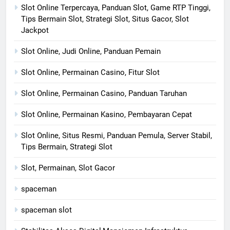
Slot Online Terpercaya, Panduan Slot, Game RTP Tinggi,
Tips Bermain Slot, Strategi Slot, Situs Gacor, Slot
Jackpot
Slot Online, Judi Online, Panduan Pemain
Slot Online, Permainan Casino, Fitur Slot
Slot Online, Permainan Casino, Panduan Taruhan
Slot Online, Permainan Kasino, Pembayaran Cepat
Slot Online, Situs Resmi, Panduan Pemula, Server Stabil,
Tips Bermain, Strategi Slot
Slot, Permainan, Slot Gacor
spaceman
spaceman slot