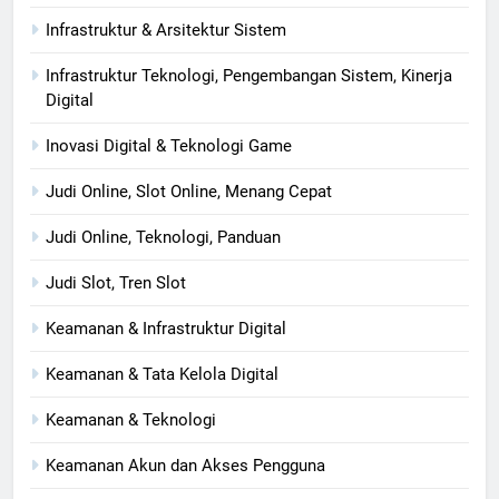
Infrastruktur & Arsitektur Sistem
Infrastruktur Teknologi, Pengembangan Sistem, Kinerja
Digital
Inovasi Digital & Teknologi Game
Judi Online, Slot Online, Menang Cepat
Judi Online, Teknologi, Panduan
Judi Slot, Tren Slot
Keamanan & Infrastruktur Digital
Keamanan & Tata Kelola Digital
Keamanan & Teknologi
Keamanan Akun dan Akses Pengguna