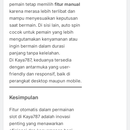
pemain tetap memilih
fitur manual
karena merasa lebih terlibat dan
mampu menyesuaikan keputusan
saat bermain. Di sisi lain, auto spin
cocok untuk pemain yang lebih
mengutamakan kenyamanan atau
ingin bermain dalam durasi
panjang tanpa kelelahan.
Di Kaya787, keduanya tersedia
dengan antarmuka yang user-
friendly dan responsif, baik di
perangkat desktop maupun mobile.
Kesimpulan
Fitur otomatis dalam permainan
slot di Kaya787 adalah inovasi
penting yang menawarkan