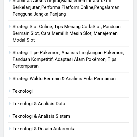
Stabilitas Akses Digital,Manajemen Infrastruktur
Berkelanjutan,Performa Platform Online,Pengalaman
Pengguna Jangka Panjang
Strategi Slot Online, Tips Menang CorlaSlot, Panduan
Bermain Slot, Cara Memilih Mesin Slot, Manajemen
Modal Slot
Strategi Tipe Pokémon, Analisis Lingkungan Pokémon,
Panduan Kompetitif, Adaptasi Alam Pokémon, Tips
Pertempuran
Strategi Waktu Bermain & Analisis Pola Permainan
Teknologi
Teknologi & Analisis Data
Teknologi & Analisis Sistem
Teknologi & Desain Antarmuka