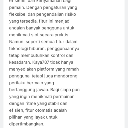
efisiensi dan kenyamanan bagi
pemain. Dengan pengaturan yang
fleksibel dan pengendalian risiko
yang tersedia, fitur ini menjadi
andalan banyak pengguna untuk
menikmati slot secara praktis.
Namun, seperti semua fitur dalam
teknologi hiburan, penggunaannya
tetap membutuhkan kontrol dan
kesadaran. Kaya787 tidak hanya
menyediakan platform yang ramah
pengguna, tetapi juga mendorong
perilaku bermain yang
bertanggung jawab. Bagi siapa pun
yang ingin menikmati permainan
dengan ritme yang stabil dan
efisien, fitur otomatis adalah
pilihan yang layak untuk
dipertimbangkan.