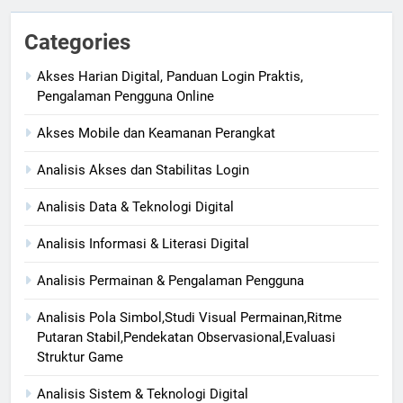
Categories
Akses Harian Digital, Panduan Login Praktis,
Pengalaman Pengguna Online
Akses Mobile dan Keamanan Perangkat
Analisis Akses dan Stabilitas Login
Analisis Data & Teknologi Digital
Analisis Informasi & Literasi Digital
Analisis Permainan & Pengalaman Pengguna
Analisis Pola Simbol,Studi Visual Permainan,Ritme
Putaran Stabil,Pendekatan Observasional,Evaluasi
Struktur Game
Analisis Sistem & Teknologi Digital