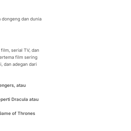
a dongeng dan dunia
ilm, serial TV, dan
ertema film sering
i, dan adegan dari
engers, atau
perti Dracula atau
 Game of Thrones