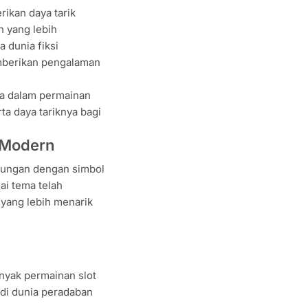
ikan daya tarik
n yang lebih
 dunia fiksi
emberikan pengalaman
ma dalam permainan
ta daya tariknya bagi
 Modern
ulungan dengan simbol
ai tema telah
yang lebih menarik
anyak permainan slot
di dunia peradaban