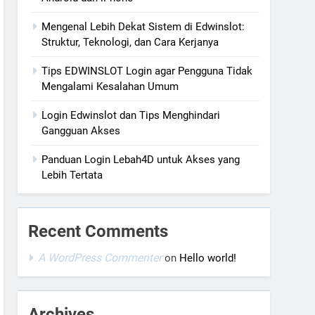
Mengenal Lebih Dekat Sistem di Edwinslot:
Struktur, Teknologi, dan Cara Kerjanya
Tips EDWINSLOT Login agar Pengguna Tidak
Mengalami Kesalahan Umum
Login Edwinslot dan Tips Menghindari
Gangguan Akses
Panduan Login Lebah4D untuk Akses yang
Lebih Tertata
Recent Comments
A WordPress Commenter
on
Hello world!
Archives