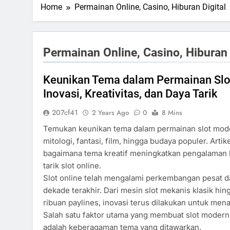
Home
Permainan Online, Casino, Hiburan Digital
Permainan Online, Casino, Hiburan 
Keunikan Tema dalam Permainan Slo
Inovasi, Kreativitas, dan Daya Tarik
207cf41
2 Years Ago
0
8 Mins
Temukan keunikan tema dalam permainan slot mode
mitologi, fantasi, film, hingga budaya populer. Arti
bagaimana tema kreatif meningkatkan pengalaman 
tarik slot online.
Slot online telah mengalami perkembangan pesat 
dekade terakhir. Dari mesin slot mekanis klasik hing
ribuan paylines, inovasi terus dilakukan untuk men
Salah satu faktor utama yang membuat slot modern
adalah keberagaman tema yang ditawarkan.