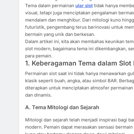
Tema dalam permainan
ular slot
tidak hanya member
visual, tetapi juga menciptakan pengalaman bermai
mendalam dan menghibur. Dari mitologi kuno hingga
futuristik, pengembang terus berinovasi untuk m
bermain yang unik dan berkesan.
Dalam artikel ini, kita akan membahas keunikan te
slot modern, bagaimana tema ini dikembangkan, ser
para pemain.
1. Keberagaman Tema dalam Slot
Permainan slot saat ini tidak hanya menawarkan g
klasik seperti buah, angka, atau simbol BAR. Berbag
diterapkan untuk menciptakan atmosfer permainan 
dan dinamis.
A. Tema Mitologi dan Sejarah
Mitologi dan sejarah telah menjadi inspirasi bagi b
modern. Pemain dapat merasakan sensasi bermain 