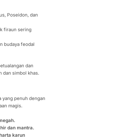
us, Poseidon, dan
k firaun sering
n budaya feodal
petualangan dan
h dan simbol khas.
ia yang penuh dengan
jaan magis.
 megah.
hir dan mantra.
harta karun