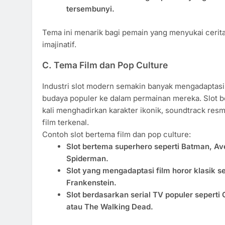
tersembunyi.
Tema ini menarik bagi pemain yang menyukai cerit
imajinatif.
C. Tema Film dan Pop Culture
Industri slot modern semakin banyak mengadaptasi f
budaya populer ke dalam permainan mereka. Slot b
kali menghadirkan karakter ikonik, soundtrack resm
film terkenal.
Contoh slot bertema film dan pop culture:
Slot bertema superhero seperti Batman, Av
Spiderman.
Slot yang mengadaptasi film horor klasik se
Frankenstein.
Slot berdasarkan serial TV populer seperti
atau The Walking Dead.