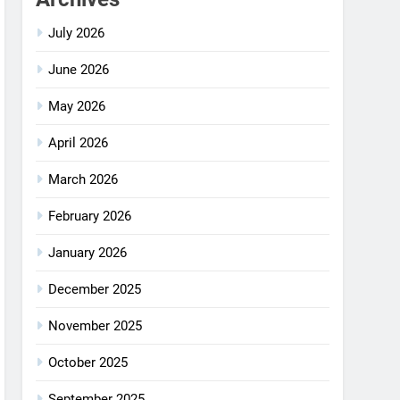
July 2026
June 2026
May 2026
April 2026
March 2026
February 2026
January 2026
December 2025
November 2025
October 2025
September 2025