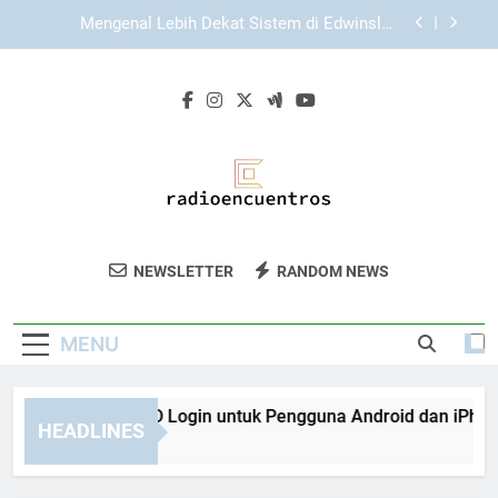
Skip
Tips EDWINSLOT Login agar Pengguna Tidak
to
Mengalami Kesalahan Umum
content
Login Edwinslot dan Tips Menghindari Gangguan
Akses
Panduan TIARA4D Login untuk Pengguna Android
dan iPhone
Mengenal Lebih Dekat Sistem di Edwinslot:
Struktur, Teknologi, dan Cara Kerjanya
Tips EDWINSLOT Login agar Pengguna Tidak
Mengalami Kesalahan Umum
Radio
Dengarkan Musik Dan Acara Menarik Di
Login Edwinslot dan Tips Menghindari Gangguan
NEWSLETTER
RANDOM NEWS
Encuentros
Akses
Radio Encuentros. Stasiun Radio Untuk
Hiburan Sepanjang Hari.
MENU
nduan TIARA4D Login untuk Pengguna Android dan iPhone
HEADLINES
Weeks Ago