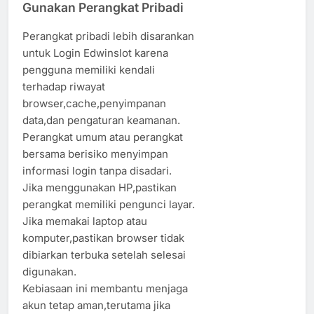
Gunakan Perangkat Pribadi
Perangkat pribadi lebih disarankan
untuk Login Edwinslot karena
pengguna memiliki kendali
terhadap riwayat
browser,cache,penyimpanan
data,dan pengaturan keamanan.
Perangkat umum atau perangkat
bersama berisiko menyimpan
informasi login tanpa disadari.
Jika menggunakan HP,pastikan
perangkat memiliki pengunci layar.
Jika memakai laptop atau
komputer,pastikan browser tidak
dibiarkan terbuka setelah selesai
digunakan.
Kebiasaan ini membantu menjaga
akun tetap aman,terutama jika