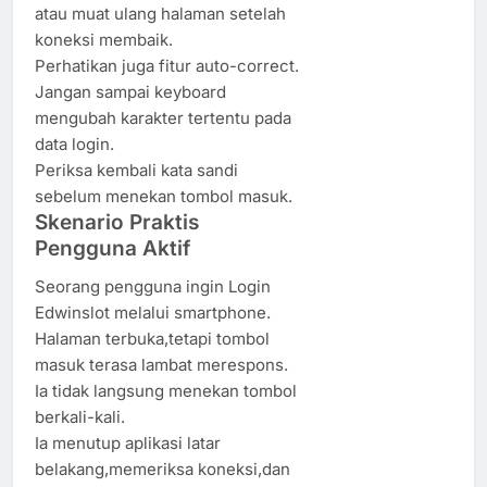
atau muat ulang halaman setelah
koneksi membaik.
Perhatikan juga fitur auto-correct.
Jangan sampai keyboard
mengubah karakter tertentu pada
data login.
Periksa kembali kata sandi
sebelum menekan tombol masuk.
Skenario Praktis
Pengguna Aktif
Seorang pengguna ingin Login
Edwinslot melalui smartphone.
Halaman terbuka,tetapi tombol
masuk terasa lambat merespons.
Ia tidak langsung menekan tombol
berkali-kali.
Ia menutup aplikasi latar
belakang,memeriksa koneksi,dan