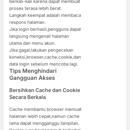
berkali-kali karena dapat membuat
proses terasa lebih berat.
Langkah keempat adalah membaca
respons halaman.
Jika login berhasil,pengguna dapat
langsung mengenali halaman
utama dan menu akun.
Jika gagal,lakukan pengecekan
koneksi,browser,cache,cookie,dan
data login sebelum mencoba lagi.
Tips Menghindari
Gangguan Akses
Bersihkan Cache dan Cookie
Secara Berkala
Cache membantu browser memuat
halaman lebih cepat,namun cache
lama dapat mengganggu tampilan.