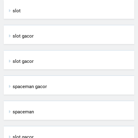
slot
slot gacor
slot gacor
spaceman gacor
spaceman
slot gacor