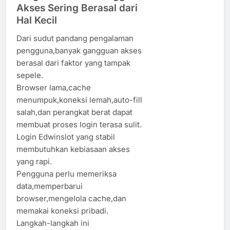
Akses Sering Berasal dari
Hal Kecil
Dari sudut pandang pengalaman
pengguna,banyak gangguan akses
berasal dari faktor yang tampak
sepele.
Browser lama,cache
menumpuk,koneksi lemah,auto-fill
salah,dan perangkat berat dapat
membuat proses login terasa sulit.
Login Edwinslot yang stabil
membutuhkan kebiasaan akses
yang rapi.
Pengguna perlu memeriksa
data,memperbarui
browser,mengelola cache,dan
memakai koneksi pribadi.
Langkah-langkah ini