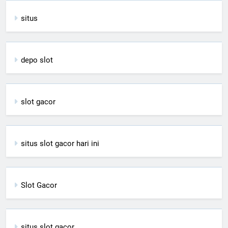
situs
depo slot
slot gacor
situs slot gacor hari ini
Slot Gacor
situs slot gacor