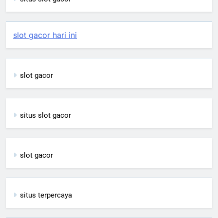
slot gacor hari ini
slot gacor
situs slot gacor
slot gacor
situs terpercaya