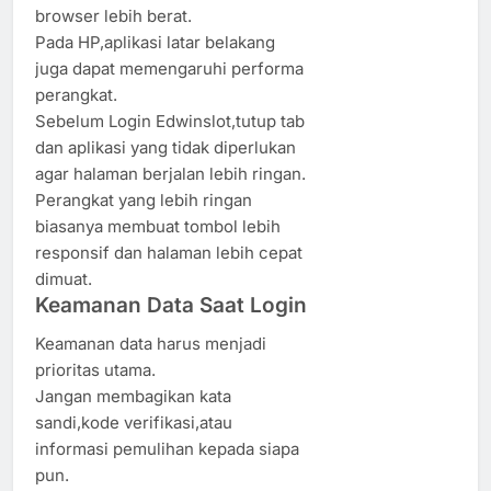
browser lebih berat.
Pada HP,aplikasi latar belakang
juga dapat memengaruhi performa
perangkat.
Sebelum Login Edwinslot,tutup tab
dan aplikasi yang tidak diperlukan
agar halaman berjalan lebih ringan.
Perangkat yang lebih ringan
biasanya membuat tombol lebih
responsif dan halaman lebih cepat
dimuat.
Keamanan Data Saat Login
Keamanan data harus menjadi
prioritas utama.
Jangan membagikan kata
sandi,kode verifikasi,atau
informasi pemulihan kepada siapa
pun.