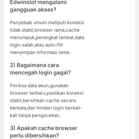
Edwinslot mengalami
gangguan akses?
Penyebab umum meliputi koneksi
tidak stabil,browser lama,cache
menumpuk,perangkat lambat,data
login salah,atau auto-fill
menyimpan informasi lama.
2) Bagaimana cara
mencegah login gagal?
Periksa data akun,gunakan
browser terbaru,pastikan koneksi
stabil,bersihkan cache secara
berkala,dan hindari login berkali-
kali tanpa pengecekan.
3) Apakah cache browser
perlu dibersihkan?