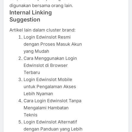
digunakan bersama orang lain.
Internal Linking
Suggestion
Artikel lain dalam cluster brand:
Login Edwinslot Resmi
dengan Proses Masuk Akun
yang Mudah
Cara Menggunakan Login
Edwinslot di Browser
Terbaru
Login Edwinslot Mobile
untuk Pengalaman Akses
Lebih Nyaman
Cara Login Edwinslot Tanpa
Mengalami Hambatan
Teknis
Login Edwinslot Alternatif
dengan Panduan yang Lebih