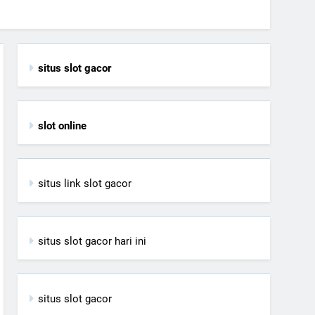
situs slot gacor
slot online
situs link slot gacor
situs slot gacor hari ini
situs slot gacor