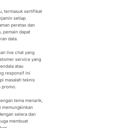
 termasuk sertifikat
njamin setiap
ncaman peretas dan
, pemain dapat
ran data.
an live chat yang
ustomer service yang
endala atau
g responsif ini
i masalah teknis
n promo.
dengan tema menarik,
i ini memungkinkan
engan selera dan
 juga membuat
kan.