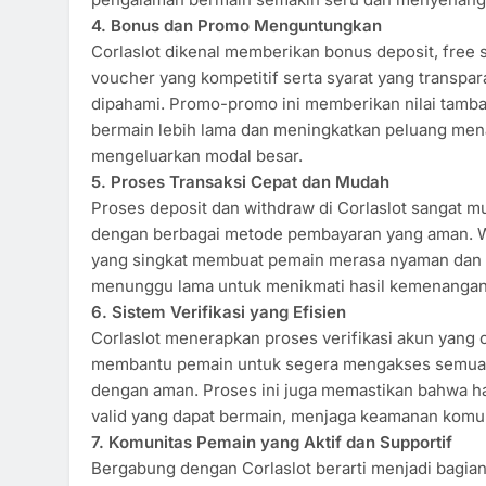
4. Bonus dan Promo Menguntungkan
Corlaslot dikenal memberikan bonus deposit, free 
voucher yang kompetitif serta syarat yang transpa
dipahami. Promo-promo ini memberikan nilai tamba
bermain lebih lama dan meningkatkan peluang men
mengeluarkan modal besar.
5. Proses Transaksi Cepat dan Mudah
Proses deposit dan withdraw di Corlaslot sangat m
dengan berbagai metode pembayaran yang aman. W
yang singkat membuat pemain merasa nyaman dan t
menunggu lama untuk menikmati hasil kemenangan
6. Sistem Verifikasi yang Efisien
Corlaslot menerapkan proses verifikasi akun yang
membantu pemain untuk segera mengakses semua f
dengan aman. Proses ini juga memastikan bahwa 
valid yang dapat bermain, menjaga keamanan komu
7. Komunitas Pemain yang Aktif dan Supportif
Bergabung dengan Corlaslot berarti menjadi bagian