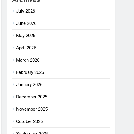
July 2026
June 2026
May 2026
April 2026
March 2026
February 2026
January 2026
December 2025
November 2025
October 2025
September 2025