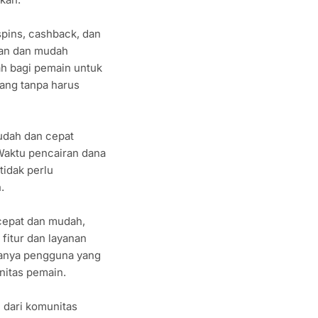
spins, cashback, dan
ran dan mudah
h bagi pemain untuk
ang tanpa harus
udah dan cepat
aktu pencairan dana
idak perlu
.
 cepat dan mudah,
itur dan layanan
hanya pengguna yang
nitas pemain.
 dari komunitas