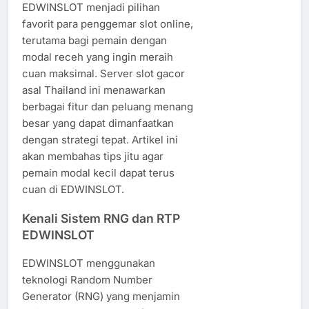
EDWINSLOT menjadi pilihan
favorit para penggemar slot online,
terutama bagi pemain dengan
modal receh yang ingin meraih
cuan maksimal. Server slot gacor
asal Thailand ini menawarkan
berbagai fitur dan peluang menang
besar yang dapat dimanfaatkan
dengan strategi tepat. Artikel ini
akan membahas tips jitu agar
pemain modal kecil dapat terus
cuan di EDWINSLOT.
Kenali Sistem RNG dan RTP
EDWINSLOT
EDWINSLOT menggunakan
teknologi Random Number
Generator (RNG) yang menjamin