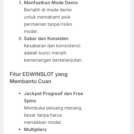
Manfaatkan Mode Demo
Berlatih di mode demo
untuk memahami pola
permainan tanpa risiko
modal.
Sabar dan Konsisten
Kesabaran dan konsistensi
adalah kunci meraih
kemenangan berkelanjutan.
Fitur EDWINSLOT yang
Membantu Cuan
Jackpot Progresif dan Free
Spins
Membuka peluang menang
besar tanpa harus
menaikkan modal.
Multipliers