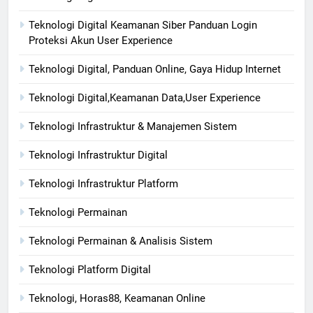
Teknologi Digital Keamanan Siber Panduan Login
Proteksi Akun User Experience
Teknologi Digital, Panduan Online, Gaya Hidup Internet
Teknologi Digital,Keamanan Data,User Experience
Teknologi Infrastruktur & Manajemen Sistem
Teknologi Infrastruktur Digital
Teknologi Infrastruktur Platform
Teknologi Permainan
Teknologi Permainan & Analisis Sistem
Teknologi Platform Digital
Teknologi, Horas88, Keamanan Online