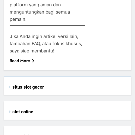
platform yang aman dan
menguntungkan bagi semua
pemain.
Jika Anda ingin artikel versi lain,
tambahan FAQ, atau fokus khusus,
saya siap membantu!
Read More
situs slot gacor
slot online