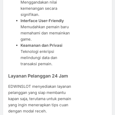
Menggandakan nilai
kemenangan secara
signifikan.
Interface User-Friendly
Memudahkan pemain baru
memahami dan memainkan
game.
Keamanan dan Privasi
Teknologi enkripsi
melindungi data dan
transaksi pemain.
Layanan Pelanggan 24 Jam
EDWINSLOT menyediakan layanan
pelanggan yang siap membantu
kapan saja, terutama untuk pemain
yang ingin menerapkan tips cuan
dengan modal receh.