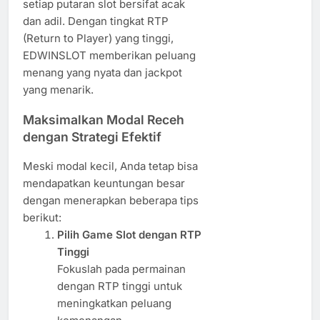
setiap putaran slot bersifat acak
dan adil. Dengan tingkat RTP
(Return to Player) yang tinggi,
EDWINSLOT memberikan peluang
menang yang nyata dan jackpot
yang menarik.
Maksimalkan Modal Receh
dengan Strategi Efektif
Meski modal kecil, Anda tetap bisa
mendapatkan keuntungan besar
dengan menerapkan beberapa tips
berikut:
Pilih Game Slot dengan RTP
Tinggi
Fokuslah pada permainan
dengan RTP tinggi untuk
meningkatkan peluang