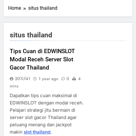
Home
situs thailand
situs thailand
Tips Cuan di EDWINSLOT
Modal Receh Server Slot
Gacor Thailand
207cf41
1 year ago
0
4
mins
Dapatkan tips cuan maksimal di
EDWINSLOT dengan modal receh.
Pelajari strategi jitu bermain di
server slot gacor Thailand agar
peluang menang dan jackpot
makin
slot thailand
.