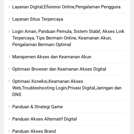
Layanan Digital,Efisiensi Online,Pengalaman Pengguna
Layanan Situs Terpercaya
Login Aman, Panduan Pemula, Sistem Stabil, Akses Link
Terpercaya, Tips Bermain Online, Keamanan Akun,
Pengalaman Bermain Optimal
Manajemen Akses dan Keamanan Akun
Optimasi Browser dan Keamanan Akses Digital
Optimasi Koneksi,Keamanan Akses
Web,Troubleshooting Login,Privasi Digital,Jaringan dan
DNS
Panduan & Strategi Game
Panduan Akses Alternatif Digital
Panduan Akses Brand