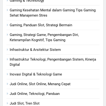
Gaming & Technology
Gaming Kesehatan Mental dalam Gaming Tips Gaming
Sehat Manajemen Stres
Gaming, Panduan Slot, Strategi Bermain
Gaming, Strategi Game, Pengembangan Diri,
Keterampilan Kognitif, Tips Gaming
Infrastruktur & Arsitektur Sistem
Infrastruktur Teknologi, Pengembangan Sistem, Kinerja
Digital
Inovasi Digital & Teknologi Game
Judi Online, Slot Online, Menang Cepat
Judi Online, Teknologi, Panduan
Judi Slot, Tren Slot