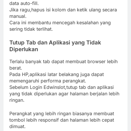
data auto-fill.
Jika ragu,hapus isi kolom dan ketik ulang secara
manual.
Cara ini membantu mencegah kesalahan yang
sering tidak terlihat.
Tutup Tab dan Aplikasi yang Tidak
Diperlukan
Terlalu banyak tab dapat membuat browser lebih
berat.
Pada HP,aplikasi latar belakang juga dapat
memengaruhi performa perangkat.
Sebelum Login Edwinslot,tutup tab dan aplikasi
yang tidak diperlukan agar halaman berjalan lebih
ringan.
Perangkat yang lebih ringan biasanya membuat
tombol lebih responsif dan halaman lebih cepat
dimuat.