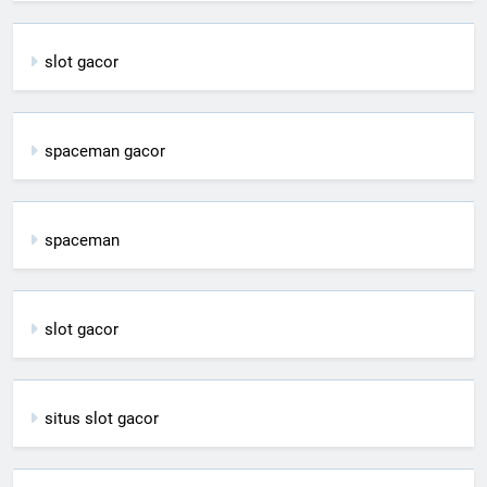
slot gacor
spaceman gacor
spaceman
slot gacor
situs slot gacor