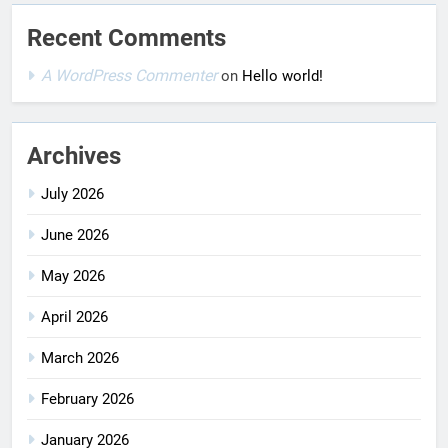
Recent Comments
A WordPress Commenter
on
Hello world!
Archives
July 2026
June 2026
May 2026
April 2026
March 2026
February 2026
January 2026