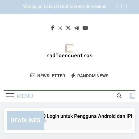
Skip
Tips EDWINSLOT Login agar Pengguna Tidak
to
Mengalami Kesalahan Umum
content
Login Edwinslot dan Tips Menghindari Gangguan
Akses
Panduan TIARA4D Login untuk Pengguna Android
dan iPhone
Mengenal Lebih Dekat Sistem di Edwinslot:
Struktur, Teknologi, dan Cara Kerjanya
Tips EDWINSLOT Login agar Pengguna Tidak
Mengalami Kesalahan Umum
Radio
Dengarkan Musik Dan Acara Menarik Di
Login Edwinslot dan Tips Menghindari Gangguan
NEWSLETTER
RANDOM NEWS
Encuentros
Akses
Radio Encuentros. Stasiun Radio Untuk
Hiburan Sepanjang Hari.
MENU
nduan TIARA4D Login untuk Pengguna Android dan iPhone
HEADLINES
Month Ago