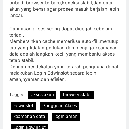
pribadi,browser terbaru,koneksi stabil,dan data
akun yang benar agar proses masuk berjalan lebih
lancar.
Gangguan akses sering dapat dicegah sebelum
terjadi.
Membersihkan cache,memeriksa auto-fill,menutup
tab yang tidak diperlukan,dan menjaga keamanan
data adalah langkah kecil yang membantu akses
tetap stabil.
Dengan pendekatan yang terarah,pengguna dapat
melakukan Login Edwinslot secara lebih
aman,nyaman,dan efisien.
Tagged:
akses akun
browser stabil
Edwinslot
Gangguan Akses
keamanan data
login aman
Login Edwinslot