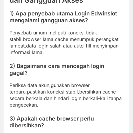
dan Gangguan Akses
1) Apa penyebab utama Login Edwinslot
mengalami gangguan akses?
Penyebab umum meliputi koneksi tidak
stabil,browser lama,cache menumpuk,perangkat
lambat,data login salah,atau auto-fill menyimpan
informasi lama.
2) Bagaimana cara mencegah login
gagal?
Periksa data akun,gunakan browser
terbaru,pastikan koneksi stabil,bersihkan cache
secara berkala,dan hindari login berkali-kali tanpa
pengecekan.
3) Apakah cache browser perlu
dibersihkan?