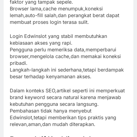
faktor yang tampak sepele.
Browser lama,cache menumpuk,koneksi
lemah,auto-fill salah,dan perangkat berat dapat
membuat proses login terasa sulit.
Login Edwinslot yang stabil membutuhkan
kebiasaan akses yang rapi.
Pengguna perlu memeriksa data,memperbarui
browser,mengelola cache,dan memakai koneksi
pribadi.
Langkah-langkah ini sederhana,tetapi berdampak
besar terhadap kenyamanan akses.
Dalam konteks SEO,artikel seperti ini memperkuat
brand keyword secara natural karena menjawab
kebutuhan pengguna secara langsung.
Pembahasan tidak hanya menyebut
Edwinslot,tetapi memberikan tips praktis yang
relevan,aman,dan mudah diterapkan.