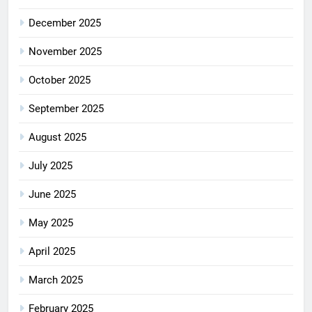
December 2025
November 2025
October 2025
September 2025
August 2025
July 2025
June 2025
May 2025
April 2025
March 2025
February 2025