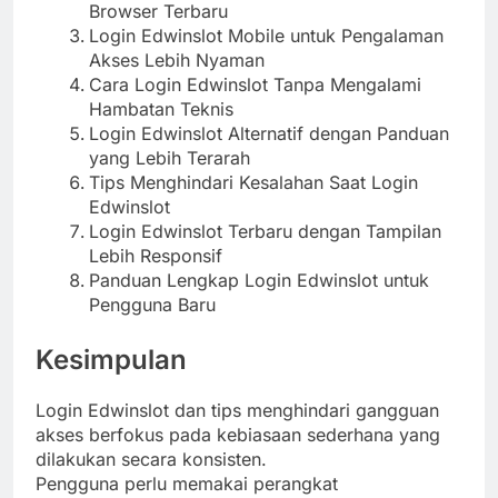
Browser Terbaru
Login Edwinslot Mobile untuk Pengalaman
Akses Lebih Nyaman
Cara Login Edwinslot Tanpa Mengalami
Hambatan Teknis
Login Edwinslot Alternatif dengan Panduan
yang Lebih Terarah
Tips Menghindari Kesalahan Saat Login
Edwinslot
Login Edwinslot Terbaru dengan Tampilan
Lebih Responsif
Panduan Lengkap Login Edwinslot untuk
Pengguna Baru
Kesimpulan
Login Edwinslot dan tips menghindari gangguan
akses berfokus pada kebiasaan sederhana yang
dilakukan secara konsisten.
Pengguna perlu memakai perangkat