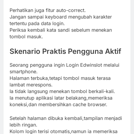
Perhatikan juga fitur auto-correct.
Jangan sampai keyboard mengubah karakter
tertentu pada data login.
Periksa kembali kata sandi sebelum menekan
tombol masuk.
Skenario Praktis Pengguna Aktif
Seorang pengguna ingin Login Edwinslot melalui
smartphone.
Halaman terbuka,tetapi tombol masuk terasa
lambat merespons.
Ia tidak langsung menekan tombol berkali-kali.
Ia menutup aplikasi latar belakang,memeriksa
koneksi,dan membersihkan cache browser.
Setelah halaman dibuka kembali,tampilan menjadi
lebih ringan.
Kolom login terisi otomatis,namun ia memeriksa