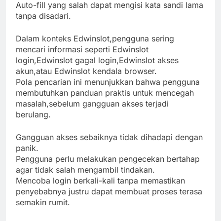
Auto-fill yang salah dapat mengisi kata sandi lama
tanpa disadari.
Dalam konteks Edwinslot,pengguna sering
mencari informasi seperti Edwinslot
login,Edwinslot gagal login,Edwinslot akses
akun,atau Edwinslot kendala browser.
Pola pencarian ini menunjukkan bahwa pengguna
membutuhkan panduan praktis untuk mencegah
masalah,sebelum gangguan akses terjadi
berulang.
Gangguan akses sebaiknya tidak dihadapi dengan
panik.
Pengguna perlu melakukan pengecekan bertahap
agar tidak salah mengambil tindakan.
Mencoba login berkali-kali tanpa memastikan
penyebabnya justru dapat membuat proses terasa
semakin rumit.