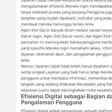
Layanan cepat menjadi kebutuhan utama karena pen
mengutamakan efisiensi.Mereka ingin mendapatkan
tanpa melewati proses yang panjang.Pengguna ju
tampilan yang mudah dipahami, instruksi yang jelas
membuat mereka menunggu terlalu lama.
Agen Slot Gacor banyak dicari melalui variasi keyw
Gacor login, Agen Slot Gacor resmi, dan Agen Slot G
pencarian ini menunjukkan bahwa pengguna memb
yang spesifik.Mereka ingin memahami akses, infor
layanan, keamanan akun, dan pengalaman pengguna
jelas.
Namun, layanan cepat tidak boleh hanya dipahami 
serba singkat.Layanan yang baik harus tetap memb
pengguna untuk membaca informasi, memeriksa de
langkah yang sedang dilakukan.Kecepatan yang tid
kejelasan justru dapat meningkatkan risiko kesala
Efisiensi Digital sebagai Bagian da
Pengalaman Pengguna
Efisiensi digital adalah kemampuan sebuah platfor