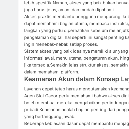
lebih spesifik.Namun, akses yang baik bukan hanya
juga harus jelas, aman, dan mudah dipahami.
Akses praktis membantu pengguna mengurangi ke
dapat memahami bagian utama, membaca instruksi
langkah yang perlu diperhatikan sebelum melanjutk
pengalaman digital, hal seperti ini sangat penting 
ingin menebak-nebak setiap proses.
Sistem akses yang baik idealnya memiliki alur yang 
informasi awal, menu utama, pengaturan akun, hin
jika tersedia.Semakin jelas struktur akses, semak
dalam memahami platform.
Keamanan Akun dalam Konsep La
Layanan cepat tetap harus mengutamakan keaman
Agen Slot Gacor perlu memahami bahwa akses digita
boleh membuat mereka mengabaikan perlindungan
pribadi.Keamanan adalah bagian penting dari pen
yang bertanggung jawab.
Beberapa kebiasaan dasar dapat membantu menja