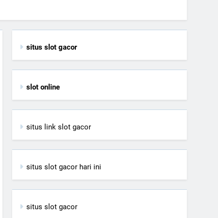
situs slot gacor
slot online
situs link slot gacor
situs slot gacor hari ini
situs slot gacor