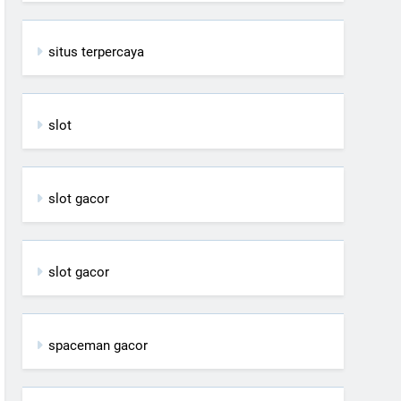
situs terpercaya
slot
slot gacor
slot gacor
spaceman gacor