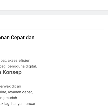
anan Cepat dan
at, akses efisien,
agi pengguna digital.
m Konsep
anyak dicari
ine, layanan cepat,
ang mudah
ak lagi hanya mencari