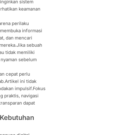
inginkan sistem
perhatikan keamanan
arena perilaku
a membuka informasi
at, dan mencari
 mereka.Jika sebuah
au tidak memiliki
ng nyaman sebelum
an cepat perlu
Artikel ini tidak
indakan impulsif.Fokus
 praktis, navigasi
transparan dapat
 Kebutuhan