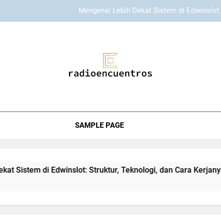
Mengenal Lebih Dekat Sistem di Edwinslot: 
Tips EDWINSLOT Login agar Pengg
Login Edwinslot
Panduan TIARA4D Logi
io Encuentros
Mengenal Lebih Dekat Sistem di Edwinslot: 
 Musik Dan Acara Menarik Di Radio Encuentros. Stasiun Radio 
Tips EDWINSLOT Login agar Pengg
SAMPLE PAGE
Login Edwinslot
 Edwinslot: Struktur, Teknologi, dan Cara Kerjanya
Tips
1 Mon