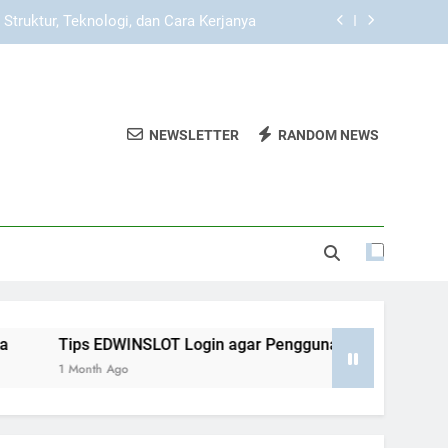
Struktur, Teknologi, dan Cara Kerjanya
una Tidak Mengalami Kesalahan Umum
 dan Tips Menghindari Gangguan Akses
NEWSLETTER
RANDOM NEWS
n untuk Pengguna Android dan iPhone
Struktur, Teknologi, dan Cara Kerjanya
Untuk Hiburan Sepanjang Hari.
una Tidak Mengalami Kesalahan Umum
 dan Tips Menghindari Gangguan Akses
 EDWINSLOT Login agar Pengguna Tidak Mengalami Kesalah
th Ago