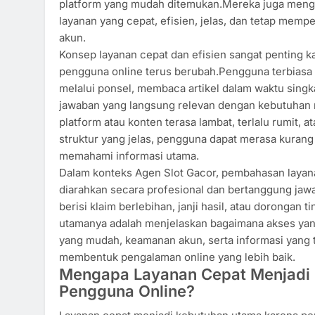
platform yang mudah ditemukan.Mereka juga meng
layanan yang cepat, efisien, jelas, dan tetap mem
akun.
Konsep layanan cepat dan efisien sangat penting k
pengguna online terus berubah.Pengguna terbias
melalui ponsel, membaca artikel dalam waktu singk
jawaban yang langsung relevan dengan kebutuhan
platform atau konten terasa lambat, terlalu rumit, at
struktur yang jelas, pengguna dapat merasa kura
memahami informasi utama.
Dalam konteks Agen Slot Gacor, pembahasan layan
diarahkan secara profesional dan bertanggung jawab.
berisi klaim berlebihan, janji hasil, atau dorongan t
utamanya adalah menjelaskan bagaimana akses yang
yang mudah, keamanan akun, serta informasi yang 
membentuk pengalaman online yang lebih baik.
Mengapa Layanan Cepat Menjadi
Pengguna Online?