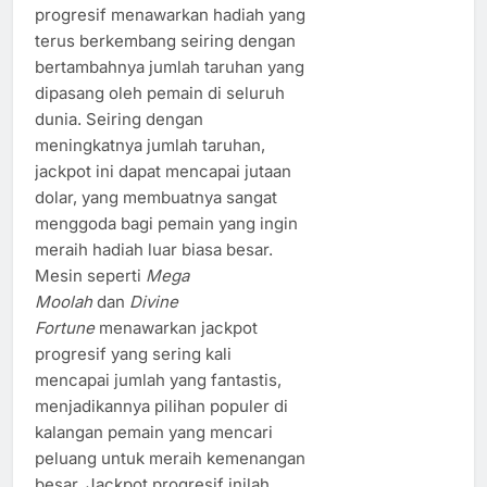
progresif menawarkan hadiah yang
terus berkembang seiring dengan
bertambahnya jumlah taruhan yang
dipasang oleh pemain di seluruh
dunia. Seiring dengan
meningkatnya jumlah taruhan,
jackpot ini dapat mencapai jutaan
dolar, yang membuatnya sangat
menggoda bagi pemain yang ingin
meraih hadiah luar biasa besar.
Mesin seperti
Mega
Moolah
dan
Divine
Fortune
menawarkan jackpot
progresif yang sering kali
mencapai jumlah yang fantastis,
menjadikannya pilihan populer di
kalangan pemain yang mencari
peluang untuk meraih kemenangan
besar. Jackpot progresif inilah