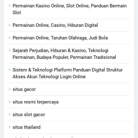
Permainan Kasino Online, Slot Online, Panduan Bermain
Slot
Permainan Online, Casino, Hiburan Digital
Permainan Online, Taruhan Olahraga, Judi Bola
Sejarah Perjudian, Hiburan & Kasino, Teknologi
Permainan, Budaya Populer, Permainan Tradisional
Sistem & Teknologi Platform Panduan Digital Struktur
Akses Akun Teknologi Login Online
situs gacor
situs resmi terpercaya
situs slot gacor
situs thailand