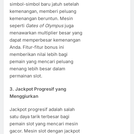
simbol-simbol baru jatuh setelah
kemenangan, memberi peluang
kemenangan beruntun. Mesin
seperti
Gates of Olympus
juga
menawarkan multiplier besar yang
dapat memperbesar kemenangan
Anda. Fitur-fitur bonus ini
memberikan nilai lebih bagi
pemain yang mencari peluang
menang lebih besar dalam
permainan slot.
3.
Jackpot Progresif yang
Menggiurkan
Jackpot progresif adalah salah
satu daya tarik terbesar bagi
pemain slot yang mencari mesin
gacor. Mesin slot dengan jackpot