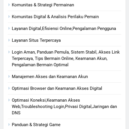
Komunitas & Strategi Permainan
Komunitas Digital & Analisis Perilaku Pemain
Layanan Digital,Efisiensi Online,Pengalaman Pengguna
Layanan Situs Terpercaya
Login Aman, Panduan Pemula, Sistem Stabil, Akses Link
Terpercaya, Tips Bermain Online, Keamanan Akun,
Pengalaman Bermain Optimal
Manajemen Akses dan Keamanan Akun
Optimasi Browser dan Keamanan Akses Digital
Optimasi Koneksi,Keamanan Akses
Web,Troubleshooting Login,Privasi Digital,Jaringan dan
DNS
Panduan & Strategi Game