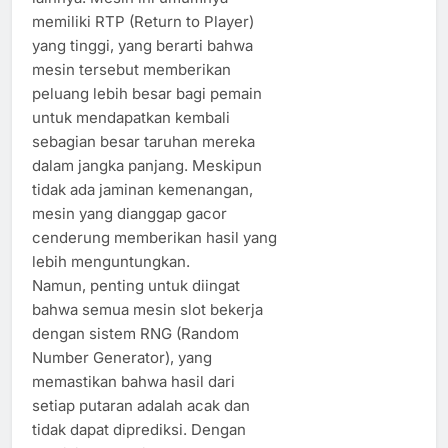
memiliki RTP (Return to Player)
yang tinggi, yang berarti bahwa
mesin tersebut memberikan
peluang lebih besar bagi pemain
untuk mendapatkan kembali
sebagian besar taruhan mereka
dalam jangka panjang. Meskipun
tidak ada jaminan kemenangan,
mesin yang dianggap gacor
cenderung memberikan hasil yang
lebih menguntungkan.
Namun, penting untuk diingat
bahwa semua mesin slot bekerja
dengan sistem RNG (Random
Number Generator), yang
memastikan bahwa hasil dari
setiap putaran adalah acak dan
tidak dapat diprediksi. Dengan