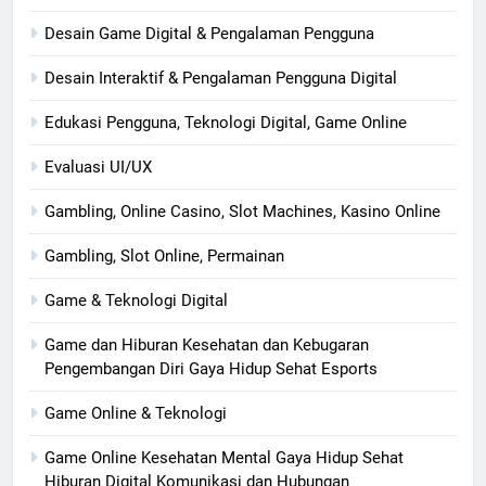
Desain Game Digital & Pengalaman Pengguna
Desain Interaktif & Pengalaman Pengguna Digital
Edukasi Pengguna, Teknologi Digital, Game Online
Evaluasi UI/UX
Gambling, Online Casino, Slot Machines, Kasino Online
Gambling, Slot Online, Permainan
Game & Teknologi Digital
Game dan Hiburan Kesehatan dan Kebugaran
Pengembangan Diri Gaya Hidup Sehat Esports
Game Online & Teknologi
Game Online Kesehatan Mental Gaya Hidup Sehat
Hiburan Digital Komunikasi dan Hubungan