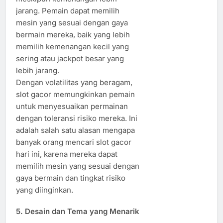
jarang. Pemain dapat memilih
mesin yang sesuai dengan gaya
bermain mereka, baik yang lebih
memilih kemenangan kecil yang
sering atau jackpot besar yang
lebih jarang.
Dengan volatilitas yang beragam,
slot gacor memungkinkan pemain
untuk menyesuaikan permainan
dengan toleransi risiko mereka. Ini
adalah salah satu alasan mengapa
banyak orang mencari slot gacor
hari ini, karena mereka dapat
memilih mesin yang sesuai dengan
gaya bermain dan tingkat risiko
yang diinginkan.
5.
Desain dan Tema yang Menarik