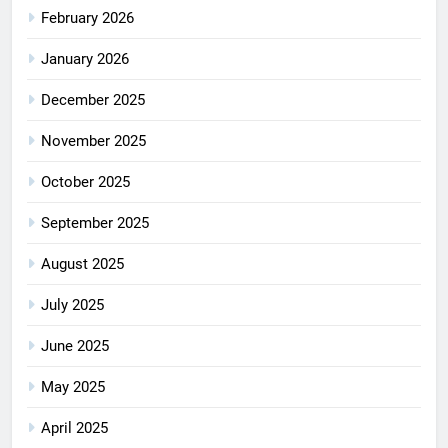
February 2026
January 2026
December 2025
November 2025
October 2025
September 2025
August 2025
July 2025
June 2025
May 2025
April 2025