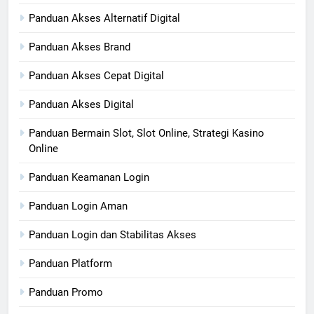
Panduan Akses Alternatif Digital
Panduan Akses Brand
Panduan Akses Cepat Digital
Panduan Akses Digital
Panduan Bermain Slot, Slot Online, Strategi Kasino
Online
Panduan Keamanan Login
Panduan Login Aman
Panduan Login dan Stabilitas Akses
Panduan Platform
Panduan Promo