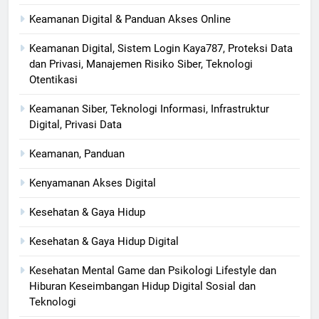
Keamanan Digital & Panduan Akses Online
Keamanan Digital, Sistem Login Kaya787, Proteksi Data
dan Privasi, Manajemen Risiko Siber, Teknologi
Otentikasi
Keamanan Siber, Teknologi Informasi, Infrastruktur
Digital, Privasi Data
Keamanan, Panduan
Kenyamanan Akses Digital
Kesehatan & Gaya Hidup
Kesehatan & Gaya Hidup Digital
Kesehatan Mental Game dan Psikologi Lifestyle dan
Hiburan Keseimbangan Hidup Digital Sosial dan
Teknologi