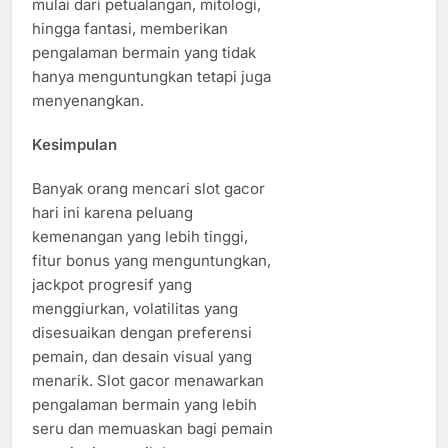
mulai dari petualangan, mitologi,
hingga fantasi, memberikan
pengalaman bermain yang tidak
hanya menguntungkan tetapi juga
menyenangkan.
Kesimpulan
Banyak orang mencari slot gacor
hari ini karena peluang
kemenangan yang lebih tinggi,
fitur bonus yang menguntungkan,
jackpot progresif yang
menggiurkan, volatilitas yang
disesuaikan dengan preferensi
pemain, dan desain visual yang
menarik. Slot gacor menawarkan
pengalaman bermain yang lebih
seru dan memuaskan bagi pemain