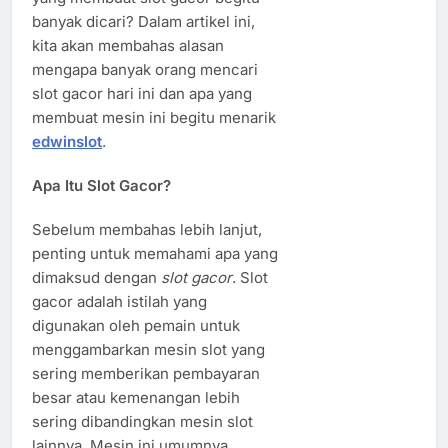
banyak dicari? Dalam artikel ini,
kita akan membahas alasan
mengapa banyak orang mencari
slot gacor hari ini dan apa yang
membuat mesin ini begitu menarik
edwinslot
.
Apa Itu Slot Gacor?
Sebelum membahas lebih lanjut,
penting untuk memahami apa yang
dimaksud dengan
slot gacor
. Slot
gacor adalah istilah yang
digunakan oleh pemain untuk
menggambarkan mesin slot yang
sering memberikan pembayaran
besar atau kemenangan lebih
sering dibandingkan mesin slot
lainnya. Mesin ini umumnya