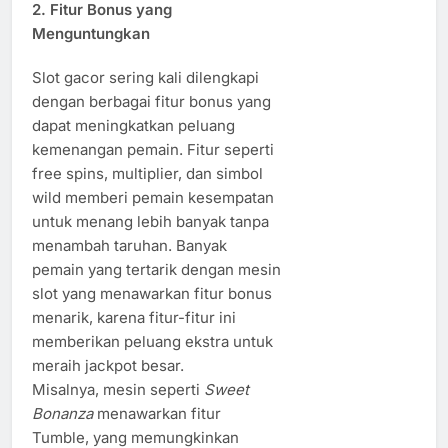
2.
Fitur Bonus yang
Menguntungkan
Slot gacor sering kali dilengkapi
dengan berbagai fitur bonus yang
dapat meningkatkan peluang
kemenangan pemain. Fitur seperti
free spins, multiplier, dan simbol
wild memberi pemain kesempatan
untuk menang lebih banyak tanpa
menambah taruhan. Banyak
pemain yang tertarik dengan mesin
slot yang menawarkan fitur bonus
menarik, karena fitur-fitur ini
memberikan peluang ekstra untuk
meraih jackpot besar.
Misalnya, mesin seperti
Sweet
Bonanza
menawarkan fitur
Tumble, yang memungkinkan