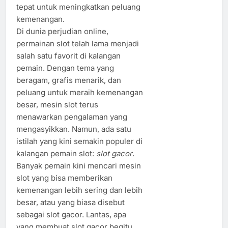
tepat untuk meningkatkan peluang
kemenangan.
Di dunia perjudian online,
permainan slot telah lama menjadi
salah satu favorit di kalangan
pemain. Dengan tema yang
beragam, grafis menarik, dan
peluang untuk meraih kemenangan
besar, mesin slot terus
menawarkan pengalaman yang
mengasyikkan. Namun, ada satu
istilah yang kini semakin populer di
kalangan pemain slot:
slot gacor
.
Banyak pemain kini mencari mesin
slot yang bisa memberikan
kemenangan lebih sering dan lebih
besar, atau yang biasa disebut
sebagai slot gacor. Lantas, apa
yang membuat slot gacor begitu