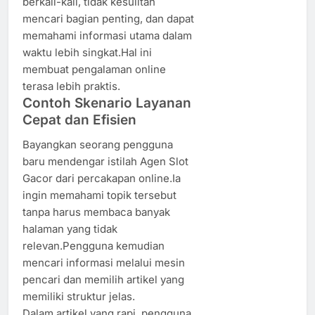
berkali-kali, tidak kesulitan
mencari bagian penting, dan dapat
memahami informasi utama dalam
waktu lebih singkat.Hal ini
membuat pengalaman online
terasa lebih praktis.
Contoh Skenario Layanan
Cepat dan Efisien
Bayangkan seorang pengguna
baru mendengar istilah Agen Slot
Gacor dari percakapan online.Ia
ingin memahami topik tersebut
tanpa harus membaca banyak
halaman yang tidak
relevan.Pengguna kemudian
mencari informasi melalui mesin
pencari dan memilih artikel yang
memiliki struktur jelas.
Dalam artikel yang rapi, pengguna