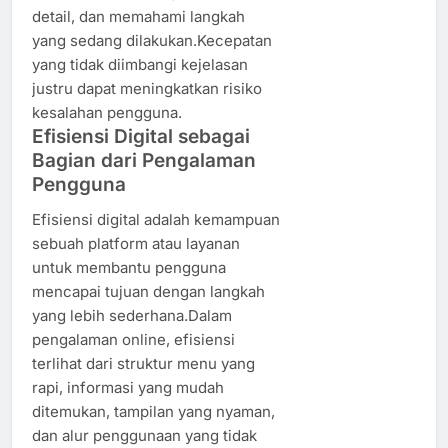
detail, dan memahami langkah
yang sedang dilakukan.Kecepatan
yang tidak diimbangi kejelasan
justru dapat meningkatkan risiko
kesalahan pengguna.
Efisiensi Digital sebagai
Bagian dari Pengalaman
Pengguna
Efisiensi digital adalah kemampuan
sebuah platform atau layanan
untuk membantu pengguna
mencapai tujuan dengan langkah
yang lebih sederhana.Dalam
pengalaman online, efisiensi
terlihat dari struktur menu yang
rapi, informasi yang mudah
ditemukan, tampilan yang nyaman,
dan alur penggunaan yang tidak