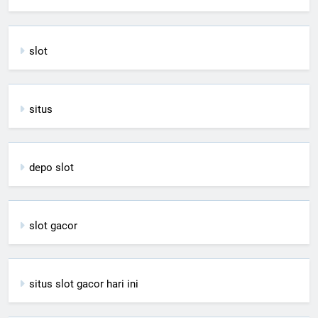
slot
situs
depo slot
slot gacor
situs slot gacor hari ini