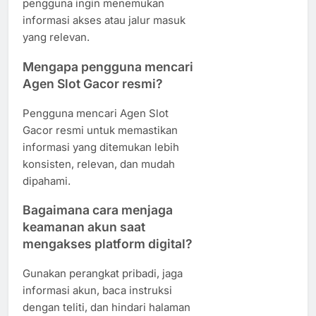
pengguna ingin menemukan
informasi akses atau jalur masuk
yang relevan.
Mengapa pengguna mencari
Agen Slot Gacor resmi?
Pengguna mencari Agen Slot
Gacor resmi untuk memastikan
informasi yang ditemukan lebih
konsisten, relevan, dan mudah
dipahami.
Bagaimana cara menjaga
keamanan akun saat
mengakses platform digital?
Gunakan perangkat pribadi, jaga
informasi akun, baca instruksi
dengan teliti, dan hindari halaman