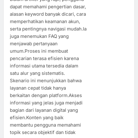
dapat memahami pengertian dasar,
alasan keyword banyak dicari, cara
memperhatikan keamanan akun,
serta pentingnya navigasi mudah.Ia
juga menemukan FAQ yang
menjawab pertanyaan
umum.Proses ini membuat
pencarian terasa efisien karena
informasi utama tersedia dalam
satu alur yang sistematis.
Skenario ini menunjukkan bahwa
layanan cepat tidak hanya
berkaitan dengan platform.Akses
informasi yang jelas juga menjadi
bagian dari layanan digital yang
efisien.Konten yang baik
membantu pengguna memahami
topik secara objektif dan tidak