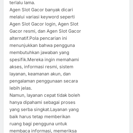
terlalu lama.
Agen Slot Gacor banyak dicari
melalui variasi keyword seperti
Agen Slot Gacor login, Agen Slot
Gacor resmi, dan Agen Slot Gacor
alternatif.Pola pencarian ini
menunjukkan bahwa pengguna
membutuhkan jawaban yang
spesifik.Mereka ingin memahami
akses, informasi resmi, sistem
layanan, keamanan akun, dan
pengalaman penggunaan secara
lebih jelas.
Namun, layanan cepat tidak boleh
hanya dipahami sebagai proses
yang serba singkat.Layanan yang
baik harus tetap memberikan
ruang bagi pengguna untuk
membaca informasi, memeriksa