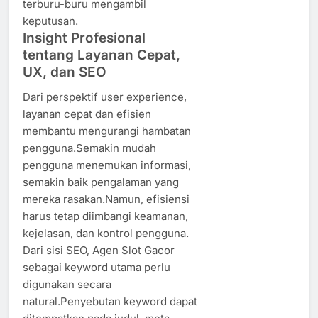
terburu-buru mengambil
keputusan.
Insight Profesional
tentang Layanan Cepat,
UX, dan SEO
Dari perspektif user experience,
layanan cepat dan efisien
membantu mengurangi hambatan
pengguna.Semakin mudah
pengguna menemukan informasi,
semakin baik pengalaman yang
mereka rasakan.Namun, efisiensi
harus tetap diimbangi keamanan,
kejelasan, dan kontrol pengguna.
Dari sisi SEO, Agen Slot Gacor
sebagai keyword utama perlu
digunakan secara
natural.Penyebutan keyword dapat