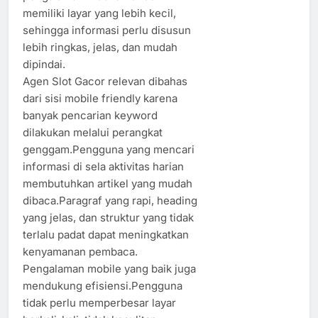
memiliki layar yang lebih kecil,
sehingga informasi perlu disusun
lebih ringkas, jelas, dan mudah
dipindai.
Agen Slot Gacor relevan dibahas
dari sisi mobile friendly karena
banyak pencarian keyword
dilakukan melalui perangkat
genggam.Pengguna yang mencari
informasi di sela aktivitas harian
membutuhkan artikel yang mudah
dibaca.Paragraf yang rapi, heading
yang jelas, dan struktur yang tidak
terlalu padat dapat meningkatkan
kenyamanan pembaca.
Pengalaman mobile yang baik juga
mendukung efisiensi.Pengguna
tidak perlu memperbesar layar