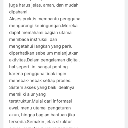
juga harus jelas, aman, dan mudah
dipahami.
Akses praktis membantu pengguna
mengurangi kebingungan.Mereka
dapat memahami bagian utama,
membaca instruksi, dan
mengetahui langkah yang perlu
diperhatikan sebelum melanjutkan
aktivitas.Dalam pengalaman digital,
hal seperti ini sangat penting
karena pengguna tidak ingin
menebak-nebak setiap proses.
Sistem akses yang baik idealnya
memiliki alur yang
terstruktur.Mulai dari informasi
awal, menu utama, pengaturan
akun, hingga bagian bantuan jika
tersedia.Semakin jelas struktur