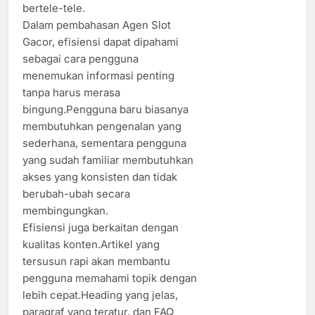
bertele-tele.
Dalam pembahasan Agen Slot
Gacor, efisiensi dapat dipahami
sebagai cara pengguna
menemukan informasi penting
tanpa harus merasa
bingung.Pengguna baru biasanya
membutuhkan pengenalan yang
sederhana, sementara pengguna
yang sudah familiar membutuhkan
akses yang konsisten dan tidak
berubah-ubah secara
membingungkan.
Efisiensi juga berkaitan dengan
kualitas konten.Artikel yang
tersusun rapi akan membantu
pengguna memahami topik dengan
lebih cepat.Heading yang jelas,
paragraf yang teratur, dan FAQ