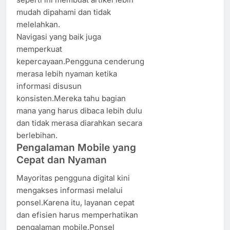
mudah dipahami dan tidak
melelahkan.
Navigasi yang baik juga
memperkuat
kepercayaan.Pengguna cenderung
merasa lebih nyaman ketika
informasi disusun
konsisten.Mereka tahu bagian
mana yang harus dibaca lebih dulu
dan tidak merasa diarahkan secara
berlebihan.
Pengalaman Mobile yang
Cepat dan Nyaman
Mayoritas pengguna digital kini
mengakses informasi melalui
ponsel.Karena itu, layanan cepat
dan efisien harus memperhatikan
pengalaman mobile.Ponsel