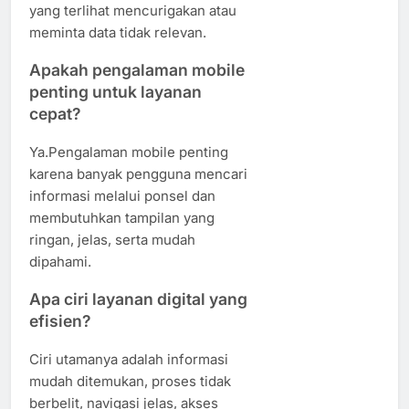
yang terlihat mencurigakan atau
meminta data tidak relevan.
Apakah pengalaman mobile
penting untuk layanan
cepat?
Ya.Pengalaman mobile penting
karena banyak pengguna mencari
informasi melalui ponsel dan
membutuhkan tampilan yang
ringan, jelas, serta mudah
dipahami.
Apa ciri layanan digital yang
efisien?
Ciri utamanya adalah informasi
mudah ditemukan, proses tidak
berbelit, navigasi jelas, akses