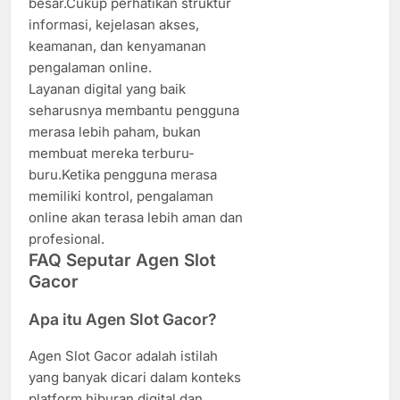
besar.Cukup perhatikan struktur
informasi, kejelasan akses,
keamanan, dan kenyamanan
pengalaman online.
Layanan digital yang baik
seharusnya membantu pengguna
merasa lebih paham, bukan
membuat mereka terburu-
buru.Ketika pengguna merasa
memiliki kontrol, pengalaman
online akan terasa lebih aman dan
profesional.
FAQ Seputar Agen Slot
Gacor
Apa itu Agen Slot Gacor?
Agen Slot Gacor adalah istilah
yang banyak dicari dalam konteks
platform hiburan digital dan