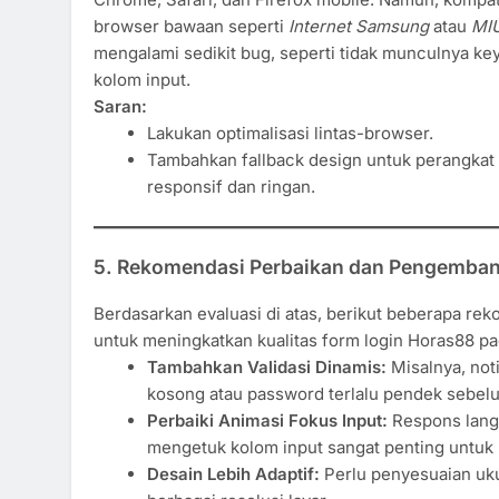
browser bawaan seperti
Internet Samsung
atau
MIU
mengalami sedikit bug, seperti tidak munculnya k
kolom input.
Saran:
Lakukan optimalisasi lintas-browser.
Tambahkan fallback design untuk perangkat 
responsif dan ringan.
5.
Rekomendasi Perbaikan dan Pengemba
Berdasarkan evaluasi di atas, berikut beberapa re
untuk meningkatkan kualitas form login Horas88 pa
Tambahkan Validasi Dinamis:
Misalnya, noti
kosong atau password terlalu pendek sebel
Perbaiki Animasi Fokus Input:
Respons lang
mengetuk kolom input sangat penting untuk
Desain Lebih Adaptif:
Perlu penyesuaian uk