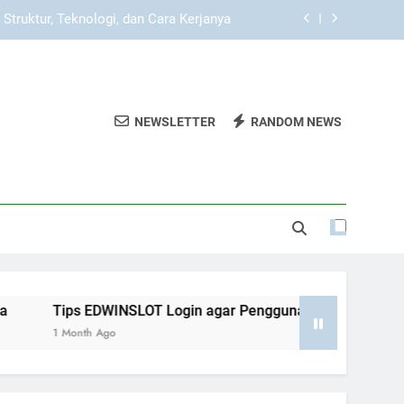
Struktur, Teknologi, dan Cara Kerjanya
una Tidak Mengalami Kesalahan Umum
 dan Tips Menghindari Gangguan Akses
NEWSLETTER
RANDOM NEWS
n untuk Pengguna Android dan iPhone
Struktur, Teknologi, dan Cara Kerjanya
Untuk Hiburan Sepanjang Hari.
una Tidak Mengalami Kesalahan Umum
 dan Tips Menghindari Gangguan Akses
s EDWINSLOT Login agar Pengguna Tidak Mengalami Kesala
nth Ago