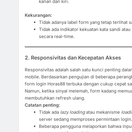
kanan dan kiri.
Kekurangan:
Tidak adanya label form yang tetap terlihat 
Tidak ada indikator kekuatan kata sandi atau 
secara real-time.
2.
Responsivitas dan Kecepatan Akses
Responsivitas adalah salah satu kunci penting da
mobile. Berdasarkan pengujian di beberapa perangk
form login Horas88 terbuka dengan cukup cepat saa
Namun, ketika sinyal melemah, form kadang memua
membutuhkan refresh ulang.
Catatan penting:
Tidak ada
lazy loading
atau mekanisme
loadi
server sedang memproses permintaan login
Beberapa pengguna melaporkan bahwa input 