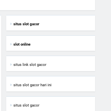
situs slot gacor
slot online
situs link slot gacor
situs slot gacor hari ini
situs slot gacor