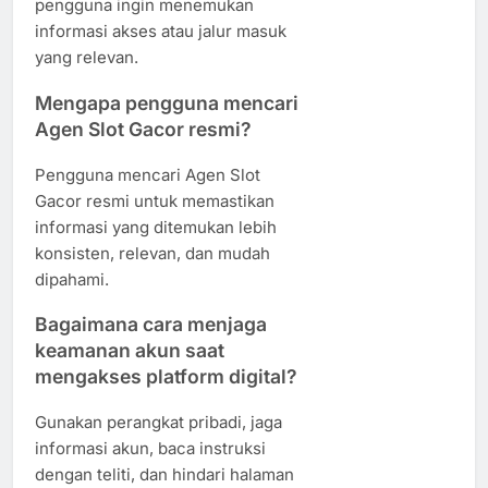
pengguna ingin menemukan
informasi akses atau jalur masuk
yang relevan.
Mengapa pengguna mencari
Agen Slot Gacor resmi?
Pengguna mencari Agen Slot
Gacor resmi untuk memastikan
informasi yang ditemukan lebih
konsisten, relevan, dan mudah
dipahami.
Bagaimana cara menjaga
keamanan akun saat
mengakses platform digital?
Gunakan perangkat pribadi, jaga
informasi akun, baca instruksi
dengan teliti, dan hindari halaman