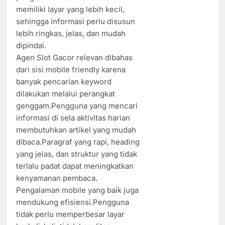
memiliki layar yang lebih kecil,
sehingga informasi perlu disusun
lebih ringkas, jelas, dan mudah
dipindai.
Agen Slot Gacor relevan dibahas
dari sisi mobile friendly karena
banyak pencarian keyword
dilakukan melalui perangkat
genggam.Pengguna yang mencari
informasi di sela aktivitas harian
membutuhkan artikel yang mudah
dibaca.Paragraf yang rapi, heading
yang jelas, dan struktur yang tidak
terlalu padat dapat meningkatkan
kenyamanan pembaca.
Pengalaman mobile yang baik juga
mendukung efisiensi.Pengguna
tidak perlu memperbesar layar