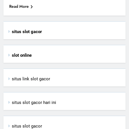
Read More
situs slot gacor
slot online
situs link slot gacor
situs slot gacor hari ini
situs slot gacor