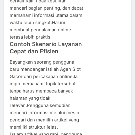
berkali-kali, tidak kesulitan
mencari bagian penting, dan dapat
memahami informasi utama dalam
waktu lebih singkat.Hal ini
membuat pengalaman online
terasa lebih praktis.
Contoh Skenario Layanan
Cepat dan Efisien
Bayangkan seorang pengguna
baru mendengar istilah Agen Slot
Gacor dari percakapan online.Ia
ingin memahami topik tersebut
tanpa harus membaca banyak
halaman yang tidak
relevan.Pengguna kemudian
mencari informasi melalui mesin
pencari dan memilih artikel yang
memiliki struktur jelas.
Dalam artikel yang rapi, pengguna