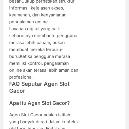
besar.Cukup perhatikan struktur
informasi, kejelasan akses,
keamanan, dan kenyamanan
pengalaman online.
Layanan digital yang baik
seharusnya membantu pengguna
merasa lebih paham, bukan
membuat mereka terburu-
buru.Ketika pengguna merasa
memiliki kontrol, pengalaman
online akan terasa lebih aman dan
profesional.
FAQ Seputar Agen Slot
Gacor
Apa itu Agen Slot Gacor?
Agen Slot Gacor adalah istilah
yang banyak dicari dalam konteks
platform hiburan digital dan