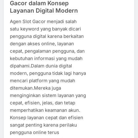
Gacor dalam Konsep
Layanan Digital Modern
Agen Slot Gacor menjadi salah
satu keyword yang banyak dicari
pengguna digital karena berkaitan
dengan akses online, layanan
cepat, pengalaman pengguna, dan
kebutuhan informasi yang mudah
dipahami.Dalam dunia digital
modern, pengguna tidak lagi hanya
mencari platform yang mudah
ditemukan.Mereka juga
menginginkan sistem layanan yang
cepat, efisien, jelas, dan tetap
memperhatikan keamanan akun.
Konsep layanan cepat dan efisien
sangat penting karena perilaku
pengguna online terus