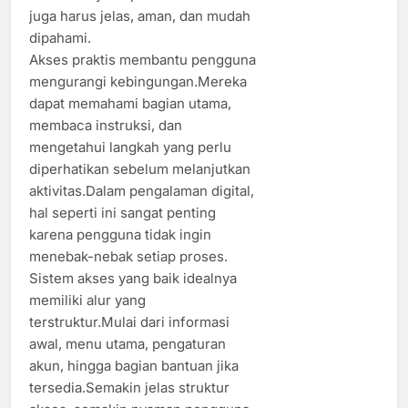
juga harus jelas, aman, dan mudah
dipahami.
Akses praktis membantu pengguna
mengurangi kebingungan.Mereka
dapat memahami bagian utama,
membaca instruksi, dan
mengetahui langkah yang perlu
diperhatikan sebelum melanjutkan
aktivitas.Dalam pengalaman digital,
hal seperti ini sangat penting
karena pengguna tidak ingin
menebak-nebak setiap proses.
Sistem akses yang baik idealnya
memiliki alur yang
terstruktur.Mulai dari informasi
awal, menu utama, pengaturan
akun, hingga bagian bantuan jika
tersedia.Semakin jelas struktur