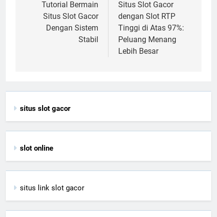
navigation
Tutorial Bermain
Situs Slot Gacor
Situs Slot Gacor
dengan Slot RTP
Dengan Sistem
Tinggi di Atas 97%:
Stabil
Peluang Menang
Lebih Besar
situs slot gacor
slot online
situs link slot gacor