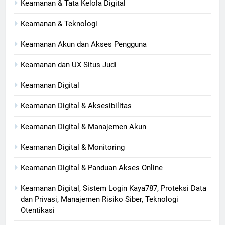
Keamanan & Tata Kelola Digital
Keamanan & Teknologi
Keamanan Akun dan Akses Pengguna
Keamanan dan UX Situs Judi
Keamanan Digital
Keamanan Digital & Aksesibilitas
Keamanan Digital & Manajemen Akun
Keamanan Digital & Monitoring
Keamanan Digital & Panduan Akses Online
Keamanan Digital, Sistem Login Kaya787, Proteksi Data
dan Privasi, Manajemen Risiko Siber, Teknologi
Otentikasi