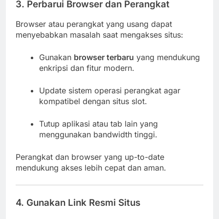
3. Perbarui Browser dan Perangkat
Browser atau perangkat yang usang dapat
menyebabkan masalah saat mengakses situs:
Gunakan
browser terbaru
yang mendukung
enkripsi dan fitur modern.
Update sistem operasi perangkat agar
kompatibel dengan situs slot.
Tutup aplikasi atau tab lain yang
menggunakan bandwidth tinggi.
Perangkat dan browser yang up-to-date
mendukung akses lebih cepat dan aman.
4. Gunakan Link Resmi Situs