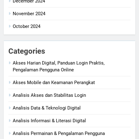
December 2024
November 2024
October 2024
Categories
Akses Harian Digital, Panduan Login Praktis,
Pengalaman Pengguna Online
Akses Mobile dan Keamanan Perangkat
Analisis Akses dan Stabilitas Login
Analisis Data & Teknologi Digital
Analisis Informasi & Literasi Digital
Analisis Permainan & Pengalaman Pengguna