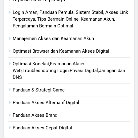
Login Aman, Panduan Pemula, Sistem Stabil, Akses Link
Terpercaya, Tips Bermain Online, Keamanan Akun,
Pengalaman Bermain Optimal
Manajemen Akses dan Keamanan Akun
Optimasi Browser dan Keamanan Akses Digital
Optimasi Koneksi,Keamanan Akses
Web,Troubleshooting Login,Privasi Digital,Jaringan dan
DNS
Panduan & Strategi Game
Panduan Akses Alternatif Digital
Panduan Akses Brand
Panduan Akses Cepat Digital