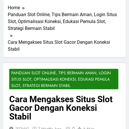
Home
Panduan Slot Online, Tips Bermain Aman, Login Situs
Slot, Optimalisasi Koneksi, Edukasi Pemula Slot,
Strategi Bermain Stabil
Cara Mengakses Situs Slot Gacor Dengan Koneksi
Stabil
PANDUAN SLOT ONLINE, TIPS BERMAIN AMAN, LOGIN
SITUS SLOT, OPTIMALISASI KONEKSI, EDUKASI PEMULA
SLOT, STRATEGI BERMAIN STABIL
Cara Mengakses Situs Slot
Gacor Dengan Koneksi
Stabil
0
207cf41
7 Months Ago
6 Mins