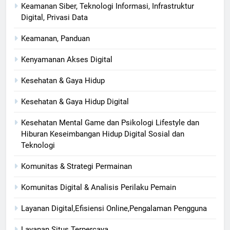
Keamanan Siber, Teknologi Informasi, Infrastruktur
Digital, Privasi Data
Keamanan, Panduan
Kenyamanan Akses Digital
Kesehatan & Gaya Hidup
Kesehatan & Gaya Hidup Digital
Kesehatan Mental Game dan Psikologi Lifestyle dan
Hiburan Keseimbangan Hidup Digital Sosial dan
Teknologi
Komunitas & Strategi Permainan
Komunitas Digital & Analisis Perilaku Pemain
Layanan Digital,Efisiensi Online,Pengalaman Pengguna
Layanan Situs Terpercaya