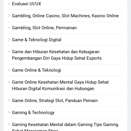
Evaluasi UI/UX
Gambling, Online Casino, Slot Machines, Kasino Online
Gambling, Slot Online, Permainan
Game & Teknologi Digital
Game dan Hiburan Kesehatan dan Kebugaran
Pengembangan Diri Gaya Hidup Sehat Esports
Game Online & Teknologi
Game Online Kesehatan Mental Gaya Hidup Sehat
Hiburan Digital Komunikasi dan Hubungan
Game Online, Strategi Slot, Panduan Pemain
Gaming & Technology
Gaming Kesehatan Mental dalam Gaming Tips Gaming
Sehat Manajemen Stres