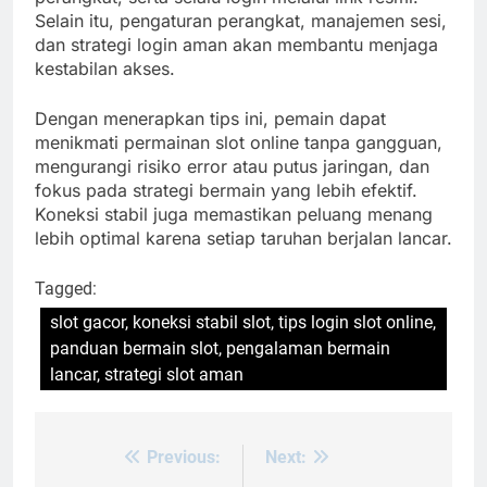
Selain itu, pengaturan perangkat, manajemen sesi,
dan strategi login aman akan membantu menjaga
kestabilan akses.
Dengan menerapkan tips ini, pemain dapat
menikmati permainan slot online tanpa gangguan,
mengurangi risiko error atau putus jaringan, dan
fokus pada strategi bermain yang lebih efektif.
Koneksi stabil juga memastikan peluang menang
lebih optimal karena setiap taruhan berjalan lancar.
Tagged:
slot gacor, koneksi stabil slot, tips login slot online,
panduan bermain slot, pengalaman bermain
lancar, strategi slot aman
Previous:
Next:
Post