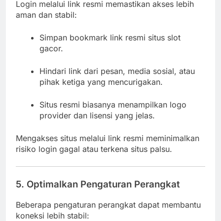
Login melalui link resmi memastikan akses lebih
aman dan stabil:
Simpan bookmark link resmi situs slot
gacor.
Hindari link dari pesan, media sosial, atau
pihak ketiga yang mencurigakan.
Situs resmi biasanya menampilkan logo
provider dan lisensi yang jelas.
Mengakses situs melalui link resmi meminimalkan
risiko login gagal atau terkena situs palsu.
5. Optimalkan Pengaturan Perangkat
Beberapa pengaturan perangkat dapat membantu
koneksi lebih stabil: