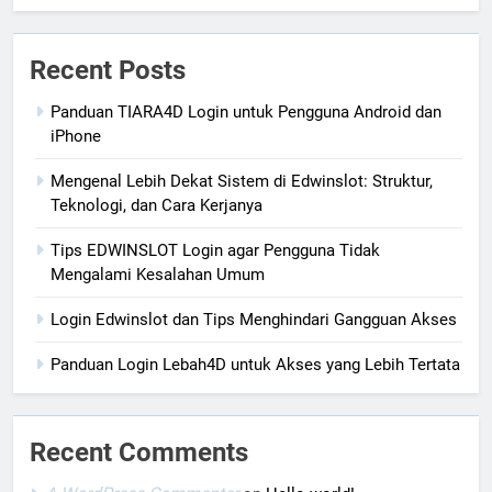
Recent Posts
Panduan TIARA4D Login untuk Pengguna Android dan
iPhone
Mengenal Lebih Dekat Sistem di Edwinslot: Struktur,
Teknologi, dan Cara Kerjanya
Tips EDWINSLOT Login agar Pengguna Tidak
Mengalami Kesalahan Umum
Login Edwinslot dan Tips Menghindari Gangguan Akses
Panduan Login Lebah4D untuk Akses yang Lebih Tertata
Recent Comments