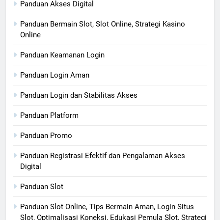
Panduan Akses Digital
Panduan Bermain Slot, Slot Online, Strategi Kasino
Online
Panduan Keamanan Login
Panduan Login Aman
Panduan Login dan Stabilitas Akses
Panduan Platform
Panduan Promo
Panduan Registrasi Efektif dan Pengalaman Akses
Digital
Panduan Slot
Panduan Slot Online, Tips Bermain Aman, Login Situs
Slot, Optimalisasi Koneksi, Edukasi Pemula Slot, Strategi